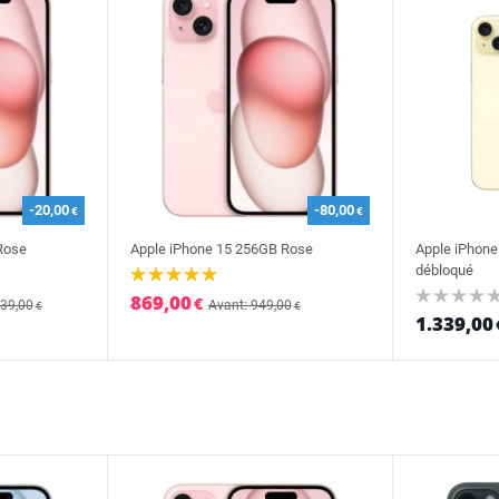
-20,00
-80,00
€
€
Rose
Apple iPhone 15 256GB Rose
Apple iPhon
débloqué
869,00
€
339,00
Avant: 949,00
€
€
1.339,00