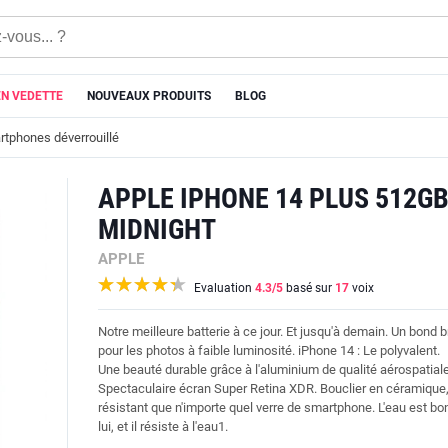
EN VEDETTE
NOUVEAUX PRODUITS
BLOG
tphones déverrouillé
APPLE IPHONE 14 PLUS 512G
MIDNIGHT
APPLE
Evaluation
4.3
/5
basé sur
17
voix
Notre meilleure batterie à ce jour. Et jusqu'à demain. Un bond br
pour les photos à faible luminosité. iPhone 14 : Le polyvalent.
Une beauté durable grâce à l'aluminium de qualité aérospatiale
Spectaculaire écran Super Retina XDR. Bouclier en céramique,
résistant que n'importe quel verre de smartphone. L'eau est bo
lui, et il résiste à l'eau1.