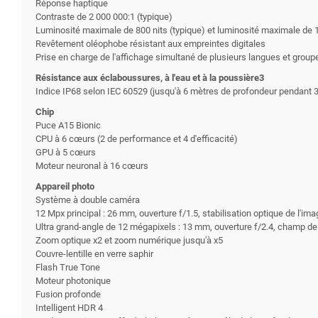
Réponse haptique
Contraste de 2 000 000:1 (typique)
Luminosité maximale de 800 nits (typique) et luminosité maximale de 
Revêtement oléophobe résistant aux empreintes digitales
Prise en charge de l'affichage simultané de plusieurs langues et grou
Résistance aux éclaboussures, à l'eau et à la poussière3
Indice IP68 selon IEC 60529 (jusqu'à 6 mètres de profondeur pendant 
Chip
Puce A15 Bionic
CPU à 6 cœurs (2 de performance et 4 d'efficacité)
GPU à 5 cœurs
Moteur neuronal à 16 cœurs
Appareil photo
Système à double caméra
12 Mpx principal : 26 mm, ouverture f/1.5, stabilisation optique de l'i
Ultra grand-angle de 12 mégapixels : 13 mm, ouverture f/2.4, champ de 
Zoom optique x2 et zoom numérique jusqu'à x5
Couvre-lentille en verre saphir
Flash True Tone
Moteur photonique
Fusion profonde
Intelligent HDR 4