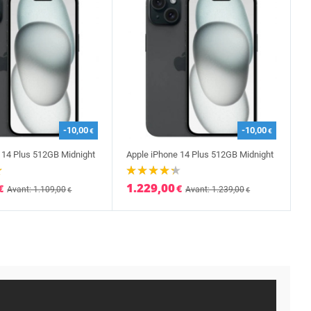
-10,00
-10,00
€
€
 14 Plus 512GB Midnight
Apple iPhone 14 Plus 512GB Midnight
1.229,00
€
€
Avant: 1.109,00
Avant: 1.239,00
€
€