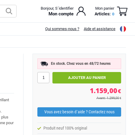
Bonjour, S´identifier
Mon panier
Mon compte
Articles:
0
Qui sommes-nous ?
Aide et assistance
B
En stock. Chez vous en 48/72 heures
1.159,00
€
Avant: 1.299,00
€
illant
.
Vous avez besoin d´aide ? Contactez nous
 plus
nne pour
Produit neuf 100% original