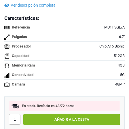
Ver descripción completa
Características:
Referencia
MU1H3QL/A
Pulgadas
6.7''
Procesador
Chip A16 Bionic
Capacidad
512GB
Memoria Ram
4GB
Conectividad
5G
Cámara
48MP
En stock. Recíbelo en 48/72 horas