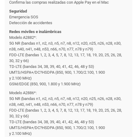
Confirma las compras realizadas con Apple Pay en el Mac
Seguridad
Emergencia SOS
Detección de accidentes
Redes móviles e inalámbricas
Modelo A2882*:
5G NR (bandas n1, n2, n3, n5, n7, n8, n12, n20, n25, n26, n28, n30,
n38, n40, n41, n48, n53, n66, n70, n77, n78 y n79)
FDD-LTE (bandas 1, 2, 3, 4, 5, 7, 8, 12, 13, 17, 18, 19, 20, 25, 26, 28,
30, 32 y 66)
TD-LTE (bandas 34, 38, 39, 40, 41, 42, 46, 48 y 53)
UMTS/HSPA+/DC?HSDPA (850, 900, 1.700/2.100, 1.900
y 2.100 MHz)
GSM/EDGE (850, 900, 1.800 y 1.900 MHz)
Modelo A2886*:
5G NR (bandas n1, n2, n3, n5, n7, n8, n12, n20, n25, n26, n28, n30,
n38, n40, n41, n48, n53, n66, n70, n77, n78 y n79)
FDD-LTE (bandas 1, 2, 3, 4, 5, 7, 8, 12, 13, 17, 18, 19, 20, 25, 26, 28,
30, 32 y 66)
TD-LTE (bandas 34, 38, 39, 40, 41, 42, 46, 48 y 53)
UMTS/HSPA+/DC?HSDPA (850, 900, 1.700/2.100, 1.900
y 2.100 MHz)