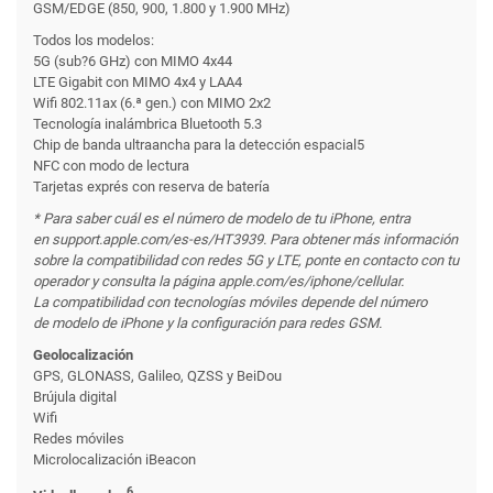
GSM/EDGE (850, 900, 1.800 y 1.900 MHz)
Todos los modelos:
5G (sub?6 GHz) con MIMO 4x44
LTE Gigabit con MIMO 4x4 y LAA4
Wifi 802.11ax (6.ª gen.) con MIMO 2x2
Tecnología inalámbrica Bluetooth 5.3
Chip de banda ultraancha para la detección espacial5
NFC con modo de lectura
Tarjetas exprés con reserva de batería
* Para saber cuál es el número de modelo de tu iPhone, entra
en support.apple.com/es-es/HT3939. Para obtener más información
sobre la compati­bilidad con redes 5G y LTE, ponte en contacto con tu
operador y consulta la página apple.com/es/iphone/cellular.
La compati­bilidad con tecnologías móviles depende del número
de modelo de iPhone y la configuración para redes GSM.
Geolocalización
GPS, GLONASS, Galileo, QZSS y BeiDou
Brújula digital
Wifi
Redes móviles
Microlocalización iBeacon
6