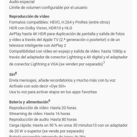
Audio espacial
Límite de volumen configurable por el usuario
Reproducción de vídeo
Formatos compatibles: HEVC, H.264 y ProRes (entre otros)
HDR con Dolby Vision, HDR10 y HLG
AirPlay hasta 4K HDR para duplicación de pantalla y salida de fotos
y vídeo a través del Apple TV (2.ª generación o posterior) o de un
televisor inteligente con AirPlay 2
Compatibilidad con vídeo en espejo y salida de vídeo: hasta 1080p a
través del adaptador de conector Lightning a AV digital y el adaptador
7
de conector Lightning a VGA (se venden por separado)
8
Siri
Envía mensajes, añade recordatorios y mucho más con tu voz
Actívalo con solo decir «Oye Siri»
Usa tu voz para activar atajos en tus apps favoritas
9
Batería y alimentación
Reproducción de vídeo: Hasta 20 horas
Streaming de vídeo: Hasta 16 horas
Reproducción de audio: Hasta 80 horas
Carga rápida: Hasta un 50 % en unos 30 minutos10 con un adaptador
de 20 W o superior (se vende por separado)
Batería recargable integrada de iones de litio