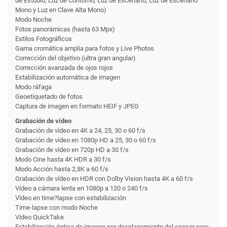
de Estudio, Luz de Contorno, Luz de Escenario, Luz de Escenario
Mono y Luz en Clave Alta Mono)
Modo Noche
Fotos panorámicas (hasta 63 Mpx)
Estilos Fotográficos
Gama cromática amplia para fotos y Live Photos
Corrección del objetivo (ultra gran angular)
Corrección avanzada de ojos rojos
Estabilización automática de imagen
Modo ráfaga
Geoetiquetado de fotos
Captura de imagen en formato HEIF y JPEG
Grabación de vídeo
Grabación de vídeo en 4K a 24, 25, 30 o 60 f/s
Grabación de vídeo en 1080p HD a 25, 30 o 60 f/s
Grabación de vídeo en 720p HD a 30 f/s
Modo Cine hasta 4K HDR a 30 f/s
Modo Acción hasta 2,8K a 60 f/s
Grabación de vídeo en HDR con Dolby Vision hasta 4K a 60 f/s
Vídeo a cámara lenta en 1080p a 120 o 240 f/s
Vídeo en time?lapse con estabili­zación
Time-lapse con modo Noche
Vídeo QuickTake
Estabilización óptica de imagen por desplazamiento del sensor para