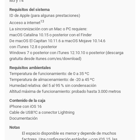
M3 y T4
Requisitos del sistema
ID de Apple (para algunas prestaciones)
13
Acceso a internet
La sincronización con un Mac o PC requiere:
macOS Catalina 10.15 o posterior con el Finder
De macOS El Capitan 10.11.6 a macOS Mojave 10.14.6
con iTunes 12.8 o posterior
Windows 7 o posterior con iTunes 12.10.10 o posterior (descarga
gratuita desde itunes.com/es/download)
Requisitos ambientales
Temperatura de funcionamiento: de 0 a 35 ºC
Temperatura de almacena­miento: de -20 a 45 ºC
Humedad relativa: del 5 al 95 % sin condensación
Altitud máxima de funcionamiento: probado hasta 3.000 metros
Contenido de la caja
iPhone con iOS 16
Cable de USB?C a conector Lightning
Documentación
Notas
El espacio disponible es menor y depende de muchos
factores. Una configuración estándar —con iOS 15, las