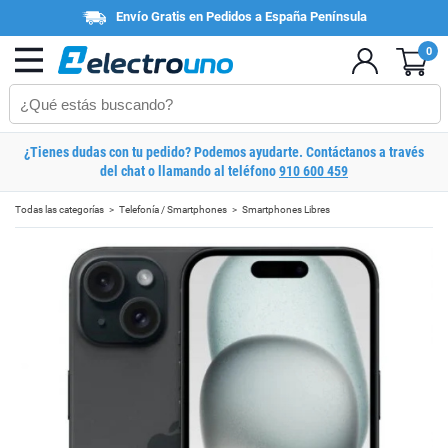
Envío Gratis en Pedidos a España Península
0
¿Tienes dudas con tu pedido? Podemos ayudarte. Contáctanos a través
del chat o llamando al teléfono
910 600 459
Todas las categorías
Telefonía / Smartphones
Smartphones Libres