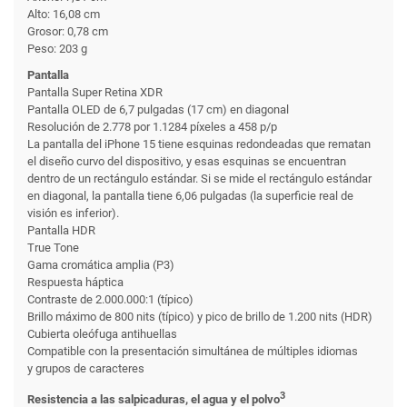
Alto: 16,08 cm
Grosor: 0,78 cm
Peso: 203 g
Pantalla
Pantalla Super Retina XDR
Pantalla OLED de 6,7 pulgadas (17 cm) en diagonal
Resolución de 2.778 por 1.1284 píxeles a 458 p/p
La pantalla del iPhone 15 tiene esquinas redondeadas que rematan
el diseño curvo del dispositivo, y esas esquinas se encuentran
dentro de un rectángulo estándar. Si se mide el rectángulo estándar
en diagonal, la pantalla tiene 6,06 pulgadas (la superficie real de
visión es inferior).
Pantalla HDR
True Tone
Gama cromática amplia (P3)
Respuesta háptica
Contraste de 2.000.000:1 (típico)
Brillo máximo de 800 nits (típico) y pico de brillo de 1.200 nits (HDR)
Cubierta oleófuga antihuellas
Compatible con la presentación simultánea de múltiples idiomas
y grupos de caracteres
3
Resistencia a las salpicaduras, el agua y el polvo