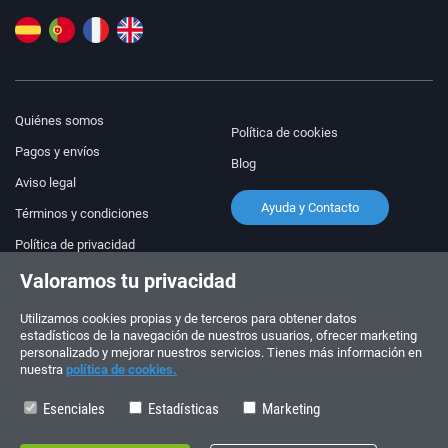
Quiénes somos
Política de cookies
Pagos y envíos
Blog
Aviso legal
Ayuda y Contacto
Términos y condiciones
Política de privacidad
Valoramos tu privacidad
¡Síguenos!
PEDIDOS Y CONSULTAS
+34 910 600 459
Utilizamos cookies propias y de terceros para obtener datos
+34 622 219 640
estadísticos de la navegación de nuestros usuarios, ofrecer marketing
personalizado y mejorar nuestros servicios. Tienes más información en
nuestra
política de cookies.
HORARIO DE VERANO
Lunes a viernes: 10:00 - 14:00
Esenciales
Estadísticas
Marketing