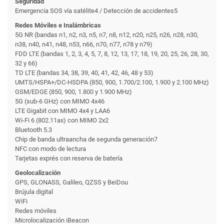
Seguridad
Emergencia SOS vía satélite4 / Detección de accidentes5
Redes Móviles e Inalámbricas
5G NR (bandas n1, n2, n3, n5, n7, n8, n12, n20, n25, n26, n28, n30,
n38, n40, n41, n48, n53, n66, n70, n77, n78 y n79)
FDD LTE (bandas 1, 2, 3, 4, 5, 7, 8, 12, 13, 17, 18, 19, 20, 25, 26, 28, 30,
32 y 66)
TD LTE (bandas 34, 38, 39, 40, 41, 42, 46, 48 y 53)
UMTS/HSPA+/DC-HSDPA (850, 900, 1.700/2.100, 1.900 y 2.100 MHz)
GSM/EDGE (850, 900, 1.800 y 1.900 MHz)
5G (sub-6 GHz) con MIMO 4x46
LTE Gigabit con MIMO 4x4 y LAA6
Wi-Fi 6 (802.11ax) con MIMO 2x2
Bluetooth 5.3
Chip de banda ultraancha de segunda generación7
NFC con modo de lectura
Tarjetas exprés con reserva de batería
Geolocalización
GPS, GLONASS, Galileo, QZSS y BeiDou
Brújula digital
WiFi
Redes móviles
Microlocalización iBeacon