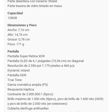
Parte delantera con Ceramic Shield
Parte trasera de vidrio tintado en masa
Capacidad
128GB
Dimensiones y Peso
Ancho: 7,16 cm
Alto: 14,76 cm
Grosor: 0,78 cm
Peso: 171 g
Pantalla
Pantalla Super Retina XDR
Pantalla OLED de 6,1 pulgadas (15,54 cm) en diagonal
Resolución de 2.556 por 1.179 píxeles a 460 p/p
Dynamic Island
Pantalla HDR
True Tone
Gama cromática amplia (P3)
Respuesta háptica
Contraste de 2.000.000:1 (típico)
Brillo máximo de 1.000 nits (típico), pico de brillo de 1.600 nits (HDR)
y pico de brillo de 2.000 nits (en exteriores)
Cubierta oleófuga antihuellas