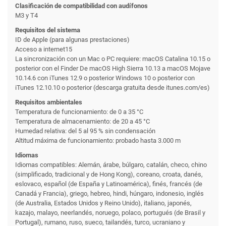
Clasificación de compati­bilidad con audífonos
M3 y T4
Requisitos del sistema
ID de Apple (para algunas prestaciones)
Acceso a internet15
La sincronización con un Mac o PC requiere: macOS Catalina 10.15 o
posterior con el Finder De macOS High Sierra 10.13 a macOS Mojave
10.14.6 con iTunes 12.9 o posterior Windows 10 o posterior con
iTunes 12.10.10 o posterior (descarga gratuita desde itunes.com/es)
Requisitos ambientales
Temperatura de funcionamiento: de 0 a 35 °C
Temperatura de almacena­miento: de 20 a 45 °C
Humedad relativa: del 5 al 95 % sin condensación
Altitud máxima de funcionamiento: probado hasta 3.000 m
Idiomas
Idiomas compatibles: Alemán, árabe, búlgaro, catalán, checo, chino
(simplificado, tradicional y de Hong Kong), coreano, croata, danés,
eslovaco, español (de España y Latinoamérica), finés, francés (de
Canadá y Francia), griego, hebreo, hindi, húngaro, indonesio, inglés
(de Australia, Estados Unidos y Reino Unido), italiano, japonés,
kazajo, malayo, neerlandés, noruego, polaco, portugués (de Brasil y
Portugal), rumano, ruso, sueco, tailandés, turco, ucraniano y