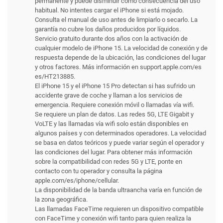
permanente y puede disminuir como consecuencia del uso
habitual. No intentes cargar el iPhone si está mojado.
Consulta el manual de uso antes de limpiarlo o secarlo. La
garantía no cubre los daños producidos por líquidos.
Servicio gratuito durante dos años con la activación de
cualquier modelo de iPhone 15. La velocidad de conexión y de
respuesta depende de la ubicación, las condiciones del lugar
y otros factores. Más información en support.apple.com/es
es/HT213885.
El iPhone 15 y el iPhone 15 Pro detectan si has sufrido un
accidente grave de coche y llaman a los servicios de
emergencia. Requiere conexión móvil o llamadas vía wifi.
Se requiere un plan de datos. Las redes 5G, LTE Gigabit y
VoLTE y las llamadas vía wifi solo están disponibles en
algunos países y con determinados operadores. La velocidad
se basa en datos teóricos y puede variar según el operador y
las condiciones del lugar. Para obtener más información
sobre la compati­bilidad con redes 5G y LTE, ponte en
contacto con tu operador y consulta la página
apple.com/es/iphone/cellular.
La disponibilidad de la banda ultraancha varía en función de
la zona geográfica.
Las llamadas FaceTime requieren un dispositivo compatible
con FaceTime y conexión wifi tanto para quien realiza la