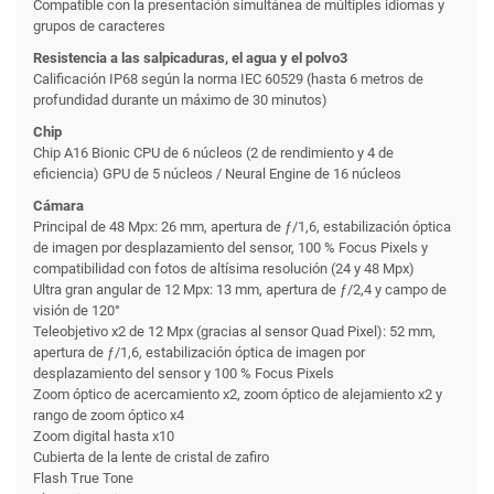
Compatible con la presentación simultánea de múltiples idiomas y
grupos de caracteres
Resistencia a las salpicaduras, el agua y el polvo3
Calificación IP68 según la norma IEC 60529 (hasta 6 metros de
profundidad durante un máximo de 30 minutos)
Chip
Chip A16 Bionic CPU de 6 núcleos (2 de rendimiento y 4 de
eficiencia) GPU de 5 núcleos / Neural Engine de 16 núcleos
Cámara
Principal de 48 Mpx: 26 mm, apertura de ƒ/1,6, estabili­zación óptica
de imagen por desplazamiento del sensor, 100 % Focus Pixels y
compati­bilidad con fotos de altísima resolución (24 y 48 Mpx)
Ultra gran angular de 12 Mpx: 13 mm, apertura de ƒ/2,4 y campo de
visión de 120°
Teleobjetivo x2 de 12 Mpx (gracias al sensor Quad Pixel): 52 mm,
apertura de ƒ/1,6, estabili­zación óptica de imagen por
desplazamiento del sensor y 100 % Focus Pixels
Zoom óptico de acercamiento x2, zoom óptico de alejamiento x2 y
rango de zoom óptico x4
Zoom digital hasta x10
Cubierta de la lente de cristal de zafiro
Flash True Tone