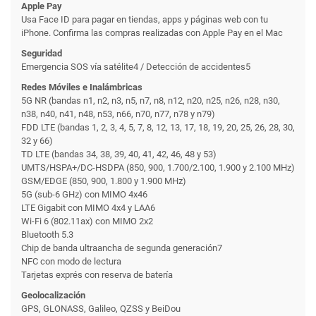
Apple Pay
Usa Face ID para pagar en tiendas, apps y páginas web con tu
iPhone. Confirma las compras realizadas con Apple Pay en el Mac
Seguridad
Emergencia SOS vía satélite4 / Detección de accidentes5
Redes Móviles e Inalámbricas
5G NR (bandas n1, n2, n3, n5, n7, n8, n12, n20, n25, n26, n28, n30,
n38, n40, n41, n48, n53, n66, n70, n77, n78 y n79)
FDD LTE (bandas 1, 2, 3, 4, 5, 7, 8, 12, 13, 17, 18, 19, 20, 25, 26, 28, 30,
32 y 66)
TD LTE (bandas 34, 38, 39, 40, 41, 42, 46, 48 y 53)
UMTS/HSPA+/DC-HSDPA (850, 900, 1.700/2.100, 1.900 y 2.100 MHz)
GSM/EDGE (850, 900, 1.800 y 1.900 MHz)
5G (sub-6 GHz) con MIMO 4x46
LTE Gigabit con MIMO 4x4 y LAA6
Wi-Fi 6 (802.11ax) con MIMO 2x2
Bluetooth 5.3
Chip de banda ultraancha de segunda generación7
NFC con modo de lectura
Tarjetas exprés con reserva de batería
Geolocalización
GPS, GLONASS, Galileo, QZSS y BeiDou