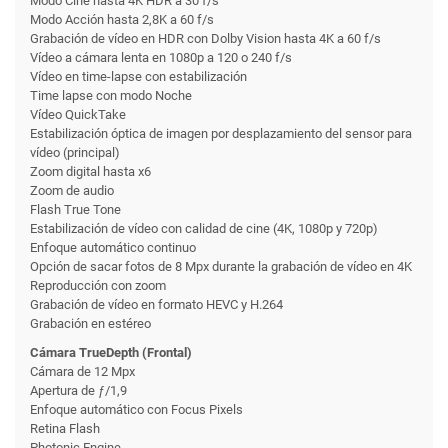
Modo Cine hasta 4K HDR a 30 f/s
Modo Acción hasta 2,8K a 60 f/s
Grabación de vídeo en HDR con Dolby Vision hasta 4K a 60 f/s
Vídeo a cámara lenta en 1080p a 120 o 240 f/s
Vídeo en time-lapse con estabili­zación
Time lapse con modo Noche
Vídeo QuickTake
Estabilización óptica de imagen por desplazamiento del sensor para
vídeo (principal)
Zoom digital hasta x6
Zoom de audio
Flash True Tone
Estabilización de vídeo con calidad de cine (4K, 1080p y 720p)
Enfoque automático continuo
Opción de sacar fotos de 8 Mpx durante la grabación de vídeo en 4K
Reproducción con zoom
Grabación de vídeo en formato HEVC y H.264
Grabación en estéreo
Cámara TrueDepth (Frontal)
Cámara de 12 Mpx
Apertura de ƒ/1,9
Enfoque automático con Focus Pixels
Retina Flash
Photonic Engine