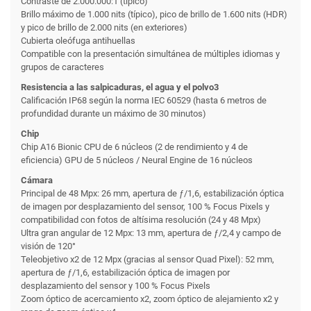
Contraste de 2.000.000:1 (típico)
Brillo máximo de 1.000 nits (típico), pico de brillo de 1.600 nits (HDR)
y pico de brillo de 2.000 nits (en exteriores)
Cubierta oleófuga antihuellas
Compatible con la presentación simultánea de múltiples idiomas y
grupos de caracteres
Resistencia a las salpicaduras, el agua y el polvo3
Calificación IP68 según la norma IEC 60529 (hasta 6 metros de
profundidad durante un máximo de 30 minutos)
Chip
Chip A16 Bionic CPU de 6 núcleos (2 de rendimiento y 4 de
eficiencia) GPU de 5 núcleos / Neural Engine de 16 núcleos
Cámara
Principal de 48 Mpx: 26 mm, apertura de ƒ/1,6, estabili­zación óptica
de imagen por desplazamiento del sensor, 100 % Focus Pixels y
compati­bilidad con fotos de altísima resolución (24 y 48 Mpx)
Ultra gran angular de 12 Mpx: 13 mm, apertura de ƒ/2,4 y campo de
visión de 120°
Teleobjetivo x2 de 12 Mpx (gracias al sensor Quad Pixel): 52 mm,
apertura de ƒ/1,6, estabili­zación óptica de imagen por
desplazamiento del sensor y 100 % Focus Pixels
Zoom óptico de acercamiento x2, zoom óptico de alejamiento x2 y