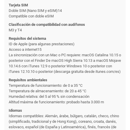
Tarjeta SIM
Doble SIM (Nano SIM y eSIM)14
Compatible con doble eSIM
Clasificación de compati­bilidad con audífonos
M3 y T4
Requisitos del sistema
ID de Apple (para algunas prestaciones)
Acceso a internet15
La sincronización con un Mac o PC requiere: macOS Catalina 10.15 o
posterior con el Finder De macOS High Sierra 10.13 a macOS Mojave
10.14.6 con iTunes 12.9 o posterior Windows 10 o posterior con
iTunes 12.10.10 o posterior (descarga gratuita desde itunes.com/es)
Requisitos ambientales
Temperatura de funcionamiento: de 0 a 35 °C
Temperatura de almacena­miento: de 20 a 45 °C
Humedad relativa: del 5 al 95 % sin condensación
Altitud máxima de funcionamiento: probado hasta 3.000 m
Idiomas
Idiomas compatibles: Alemán, árabe, búlgaro, catalán, checo, chino
(simplificado, tradicional y de Hong Kong), coreano, croata, danés,
eslovaco, español (de España y Latinoamérica), finés, francés (de