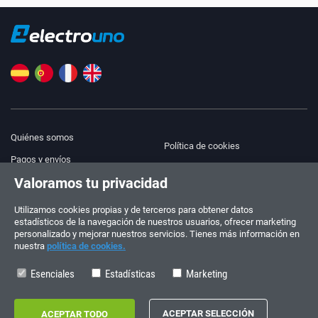
Quiénes somos
Política de cookies
Pagos y envíos
Blog
Valoramos tu privacidad
Aviso legal
Ayuda y Contacto
Términos y condiciones
Utilizamos cookies propias y de terceros para obtener datos
estadísticos de la navegación de nuestros usuarios, ofrecer marketing
Política de privacidad
personalizado y mejorar nuestros servicios. Tienes más información en
nuestra
política de cookies.
¡Síguenos!
PEDIDOS Y CONSULTAS
+34 910 600 459
Esenciales
Estadísticas
Marketing
+34 622 219 640
HORARIO DE VERANO