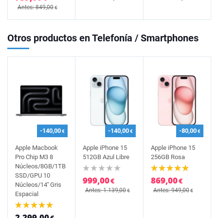
Antes: 849,00
€
Otros productos en Telefonía / Smartphones
-140,00
-140,00
-80,00
€
€
€
Apple Macbook
Apple iPhone 15
Apple iPhone 15
Pro Chip M3 8
512GB Azul Libre
256GB Rosa
Núcleos/8GB/1TB
SSD/GPU 10
999,00
869,00
€
€
Núcleos/14'' Gris
Antes: 1.139,00
Antes: 949,00
€
€
Espacial
2.299,00
€