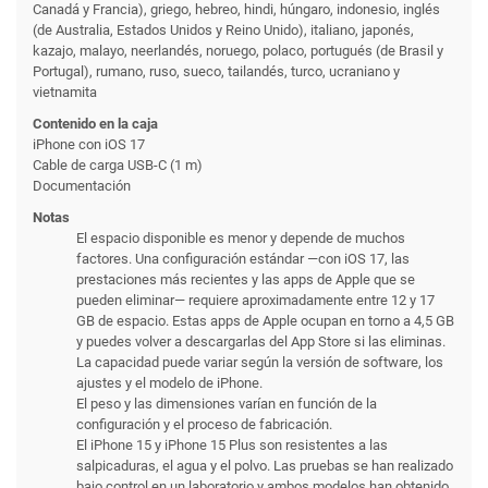
Canadá y Francia), griego, hebreo, hindi, húngaro, indonesio, inglés
(de Australia, Estados Unidos y Reino Unido), italiano, japonés,
kazajo, malayo, neerlandés, noruego, polaco, portugués (de Brasil y
Portugal), rumano, ruso, sueco, tailandés, turco, ucraniano y
vietnamita
Contenido en la caja
iPhone con iOS 17
Cable de carga USB-C (1 m)
Documentación
Notas
El espacio disponible es menor y depende de muchos
factores. Una configuración estándar —con iOS 17, las
prestaciones más recientes y las apps de Apple que se
pueden eliminar— requiere aproximadamente entre 12 y 17
GB de espacio. Estas apps de Apple ocupan en torno a 4,5 GB
y puedes volver a descargarlas del App Store si las eliminas.
La capacidad puede variar según la versión de software, los
ajustes y el modelo de iPhone.
El peso y las dimensiones varían en función de la
configuración y el proceso de fabricación.
El iPhone 15 y iPhone 15 Plus son resistentes a las
salpicaduras, el agua y el polvo. Las pruebas se han realizado
bajo control en un laboratorio y ambos modelos han obtenido