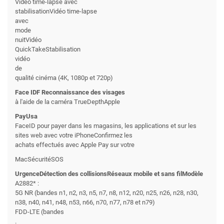
Vidéo time-lapse avec
stabilisationVidéo time-lapse
avec
mode
nuitVidéo
QuickTakeStabilisation
vidéo
de
qualité cinéma (4K, 1080p et 720p)
Face IDF Reconnaissance des visages
à l'aide de la caméra TrueDepthApple
PayUsa
FaceID pour payer dans les magasins, les applications et sur les
sites web avec votre iPhoneConfirmez les
achats effectués avec Apple Pay sur votre
MacSécuritéSOS
UrgenceDétection des collisionsRéseaux mobile et sans filModèle
A2882* :
5G NR (bandes n1, n2, n3, n5, n7, n8, n12, n20, n25, n26, n28, n30,
n38, n40, n41, n48, n53, n66, n70, n77, n78 et n79)
FDD-LTE (bandes
.