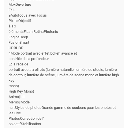
MpxOuverture
F/1.
9Autofocus avec Focus
PixelsObjectif
à six
élémentsFlash RetinaPhotonic
EngineDeep
FusionSmart
HDRHDR
4Mode portrait avec effet bokeh avancé et
contrôle de la profondeur
Eclairage de
portrait avec six effets (lumière naturelle, lumière de studio, lumière
de contour, lumière de scène, lumière de scène mono et lumière high
key
mono)
High Key Mono)
Animoji et
MemojiMode
nuitStyles de photosGrande gamme de couleurs pour les photos et
les Live
PhotosCorrection de l'
objectifStabilisation