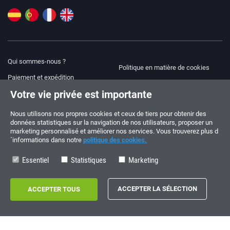
Qui sommes-nous ?
Politique en matière de cookies
Paiement et expédition
Blog
Votre vie privée est importante
Avis juridique
Aide et assistance
Modalités et conditions
Nous utilisons nos propres cookies et ceux de tiers pour obtenir des
données statistiques sur la navigation de nos utilisateurs, proposer un
Politique de confidentialité
marketing personnalisé et améliorer nos services. Vous trouverez plus d
´informations dans notre
politique des cookies.
Suivez-nous !
COMMANDES ET QUESTIONS
+34 910 600 459
Essentiel
Statistiques
Marketing
+34 622 219 640
HORAIRES D’ÉTÉ
Du lundi au vendredi: 10:00 - 14:00