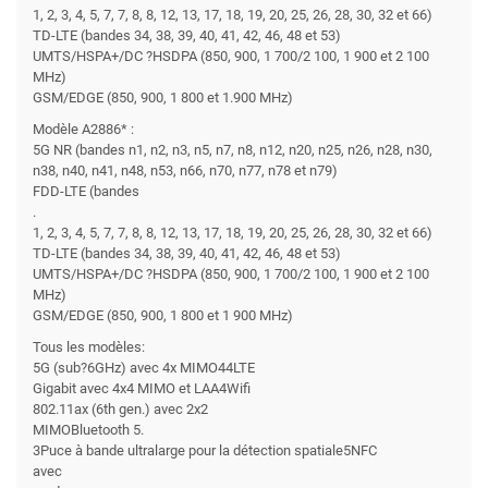
1, 2, 3, 4, 5, 7, 7, 8, 8, 12, 13, 17, 18, 19, 20, 25, 26, 28, 30, 32 et 66)
TD-LTE (bandes 34, 38, 39, 40, 41, 42, 46, 48 et 53)
UMTS/HSPA+/DC ?HSDPA (850, 900, 1 700/2 100, 1 900 et 2 100
MHz)
GSM/EDGE (850, 900, 1 800 et 1.900 MHz)
Modèle A2886* :
5G NR (bandes n1, n2, n3, n5, n7, n8, n12, n20, n25, n26, n28, n30,
n38, n40, n41, n48, n53, n66, n70, n77, n78 et n79)
FDD-LTE (bandes
.
1, 2, 3, 4, 5, 7, 7, 8, 8, 12, 13, 17, 18, 19, 20, 25, 26, 28, 30, 32 et 66)
TD-LTE (bandes 34, 38, 39, 40, 41, 42, 46, 48 et 53)
UMTS/HSPA+/DC ?HSDPA (850, 900, 1 700/2 100, 1 900 et 2 100
MHz)
GSM/EDGE (850, 900, 1 800 et 1 900 MHz)
Tous les modèles:
5G (sub?6GHz) avec 4x MIMO44LTE
Gigabit avec 4x4 MIMO et LAA4Wifi
802.11ax (6th gen.) avec 2x2
MIMOBluetooth 5.
3Puce à bande ultralarge pour la détection spatiale5NFC
avec