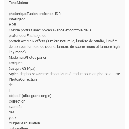
ToneMoteur
photoniqueFusion profondeHDR
Intelligent
HDR
4Mode portrait avec bokeh avancé et contrôle de la
profondeurÉclairage de
portrait avec six effets (lumière naturelle, lumière de studio, lumière
de contour, lumière de scène, lumière de scène mono et lumière high
key mono)
Mode nuitPhotos panor
amiques
(jusqu'à 63 Mpx)
Styles de photosGamme de couleurs étendue pour les photos et Live
PhotosCorrection
de
l'
objectif (ultra grand angle)
Correction
avancée
des
yeux
rougesStabilisation
automatique