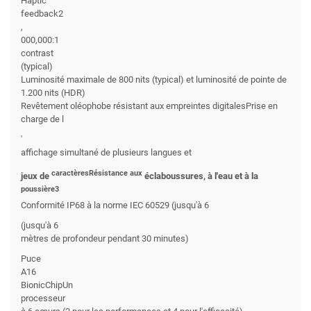
Haptic
feedback2
,
000,000:1
contrast
(typical)
Luminosité maximale de 800 nits (typical) et luminosité de pointe de
1.200 nits (HDR)
Revêtement oléophobe résistant aux empreintes digitalesPrise en
charge de l
'
affichage simultané de plusieurs langues et
caractèresRésistance aux
jeux de
éclaboussures, à l'eau et à la
poussière3
Conformité IP68 à la norme IEC 60529 (jusqu'à 6
(jusqu'à 6
mètres de profondeur pendant 30 minutes)
Puce
A16
BionicChipUn
processeur