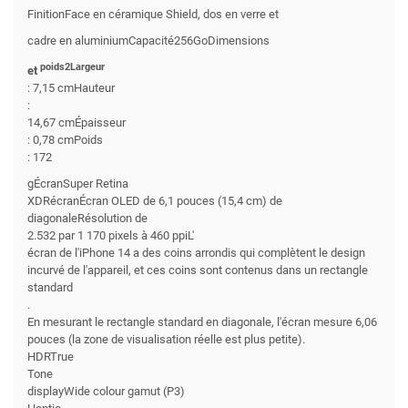
FinitionFace en céramique Shield, dos en verre et
cadre en aluminiumCapacité256GoDimensions
poids2Largeur
et
: 7,15 cmHauteur
:
14,67 cmÉpaisseur
: 0,78 cmPoids
: 172
gÉcranSuper Retina
XDRécranÉcran OLED de 6,1 pouces (15,4 cm) de
diagonaleRésolution de
2.532 par 1 170 pixels à 460 ppiL'
écran de l'iPhone 14 a des coins arrondis qui complètent le design
incurvé de l'appareil, et ces coins sont contenus dans un rectangle
standard
.
En mesurant le rectangle standard en diagonale, l'écran mesure 6,06
pouces (la zone de visualisation réelle est plus petite).
HDRTrue
Tone
displayWide colour gamut (P3)