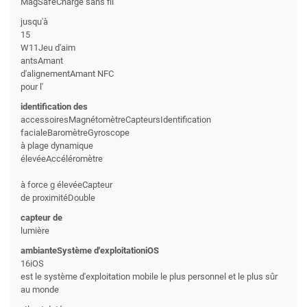
MagSafeCharge sans fil
jusqu'à
15
W11Jeu d'aim
antsAmant
d'alignementAmant NFC
pour l'
identification des
accessoiresMagnétomètreCapteursIdentification
facialeBaromètreGyroscope
à plage dynamique
élevéeAccéléromètre
à force g élevéeCapteur
de proximitéDouble
capteur de
lumière
ambianteSystème d'exploitationiOS
16iOS
est le système d'exploitation mobile le plus personnel et le plus sûr
au monde