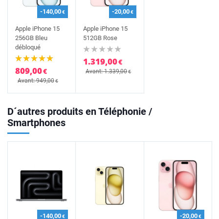
-140,00
-20,00
€
€
Apple iPhone 15
Apple iPhone 15
256GB Bleu
512GB Rose
débloqué
1.319,00
€
809,00
€
Avant: 1.339,00
€
Avant: 949,00
€
D´autres produits en Téléphonie /
Smartphones
-140,00
-20,00
€
€