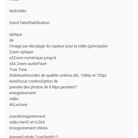
NuitVidéo
QuickTakeStabilisation
optique
de
l'image par décalage du capteur pour la vidéo (principale)
Zoom optique
x2Zoom numérique jusqu'à
x3A Zoom audioFlash
True Tone
Stabilisationvidéo de qualité cinéma (4K, 1080p et 720p)
Autofocus continuOption de
prendre des photos de 8 Mpx pendant l'
enregistrement
vidéo
4KLecture
zoomEnregistrement
vidéo HeVC et H.264
Enregistrement stéréo
Appareil photo TrueDepth12