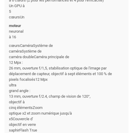
à 6 cœurs (2 pour les performances et 4 pour l'efficacité)
Un GPU à
5
cœursUn
moteur
neuronal
à 16
cœursCaméraSystème de
caméraSystème de
caméra doubleCaméra principale de
12 Mpx :
26 mm, ouverture f/1,5, stabilisation optique de l'image par
déplacement de capteur, objectif à sept éléments et 100 % de
pixels focalisés12 Mpx
ultra
grand angle :
13 mm, ouverture f/2.4, champ de vision de 120°,
objectif à
cinq élémentsZoom
optique x2 et zoom numérique jusqu'à
x5Couvercle d'
objectif en verre
saphirFlash True