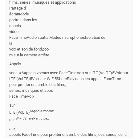
films, séries, musiques et applications
Partage d'
écranMode
portrait dans les
appels
vidéo
FaceTimeAudio spatialModes microphonesIsolation de
la
voix et son de fondZoo
m sur la caméra arrière
Appels
vocaux6Appels vocaux avec FaceTimeVoix sur LTE (VoLTE)5Voix sur
LTE (VoLTE)5Voix sur WiFi5SharePlay dans les appels FaceTime
pour profiter ensemble des films,
séries, musiques et apps
FaceTimeVoix
sur
5Appels vocaux
LTE (VoLTE)
WiFi5ShareParticipez
sur
aux
appels FaceTime pour profiter ensemble des films, des séries, de la