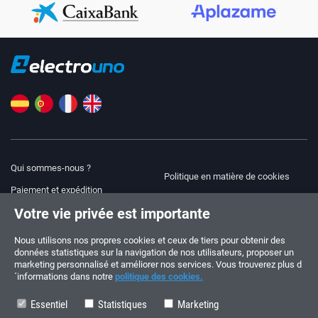
Qui sommes-nous ?
Politique en matière de cookies
Paiement et expédition
Blog
Votre vie privée est importante
Avis juridique
Aide et assistance
Modalités et conditions
Nous utilisons nos propres cookies et ceux de tiers pour obtenir des
données statistiques sur la navigation de nos utilisateurs, proposer un
Politique de confidentialité
marketing personnalisé et améliorer nos services. Vous trouverez plus d
´informations dans notre
politique des cookies.
Suivez-nous !
COMMANDES ET QUESTIONS
+34 910 600 459
Essentiel
Statistiques
Marketing