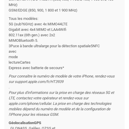
MHz)
GSM/EDGE (850, 900, 1 800 et 1 900 MHz)
Tous les modèles:
5G (sub?6GHz) avec 4x MIMO44LTE
Gigabit avec 4x4 MIMO et LAA4Wifi
802.11ax (6th gen.) avec 2x2
MIMOBluetooth 5.
3Puce à bande ultralarge pour la détection spatiale5NFC
avec
mode
lectureCartes
Express avec batterie de secours*
Pour connaître le numéro de modèle de votre iPhone, rendez-vous
sur support.apple.com/fr/HT3939
.
Pour plus d'informations sur la prise en charge des réseaux 5G et
LTE, contactez votre opérateur et rendez-vous sur
apple.com/iphone/cellular. La prise en charge des technologies
mobiles dépend du numéro de modèle et de la configuration de
l'iPhone pour les réseaux GSM.
GéolocalisationGPS
, GLONASS, Galileo, QZSS et