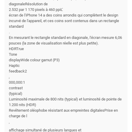
diagonaleRésolution de
2.532 par 1 170 pixels à 460 ppiL'
écran de l'iPhone 14 a des coins arrondis qui complètent le design
incurvé de l'appareil, et ces coins sont contenus dans un rectangle
standard
.
En mesurant le rectangle standard en diagonale, l'écran mesure 6,06
pouces (la zone de visualisation réelle est plus petite).
HDRTrue
Tone
displayWide colour gamut (P3)
Haptic
feedback2
,
000,000:1
contrast
(typical)
Luminosité maximale de 800 nits (typical) et luminosité de pointe de
1.200 nits (HDR)
Revêtement oléophobe résistant aux empreintes digitalesPrise en
charge de l
'
affichage simultané de plusieurs langues et