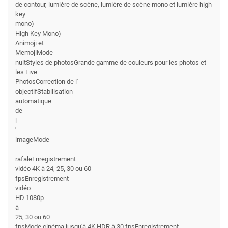
de contour, lumière de scène, lumière de scène mono et lumière high
key
mono)
High Key Mono)
Animoji et
MemojiMode
nuitStyles de photosGrande gamme de couleurs pour les photos et
les Live
PhotosCorrection de l'
objectifStabilisation
automatique
de
l
'
imageMode
rafaleEnregistrement
vidéo 4K à 24, 25, 30 ou 60
fpsEnregistrement
vidéo
HD 1080p
à
25, 30 ou 60
fpsMode cinéma jusqu'à 4K HDR à 30 fpsEnregistrement