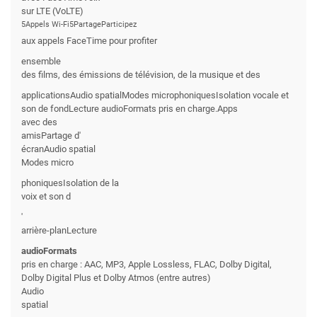
sur LTE (VoLTE)
5Appels Wi-Fi5PartageParticipez
aux appels FaceTime pour profiter
ensemble
des films, des émissions de télévision, de la musique et des
applicationsAudio spatialModes microphoniquesIsolation vocale et
son de fondLecture audioFormats pris en charge.Apps
avec des
amisPartage d'
écranAudio spatial
Modes micro
phoniquesIsolation de la
voix et son d
'
arrière-planLecture
audioFormats
pris en charge : AAC, MP3, Apple Lossless, FLAC, Dolby Digital,
Dolby Digital Plus et Dolby Atmos (entre autres)
Audio
spatial