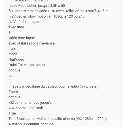
film jusqu'à 4K HDR à 30
f/secMode action jusqu'à 2,8K à 60
f/sEnregistrement vidéo HDR avec Dolby Vision jusqu'à 4K à 60
f/sVidéo en slow motion en 1080p à 120 ou 240
f/sVidéo time-lapse
avec time
?
vidéo time-lapse
avec stabilisationTime-lapse
avec
mode
NuitVidéo
QuickTake stabilisation
optique
de
l'
image par décalage du capteur pour la vidéo (principale)
Zoom
optique
x2Zoom numérique jusqu'à
x3A Zoom audioFlash
True
ToneStabilisation vidéo de qualité cinéma (4K, 1080p et 720p)
Autofocus continuOption de