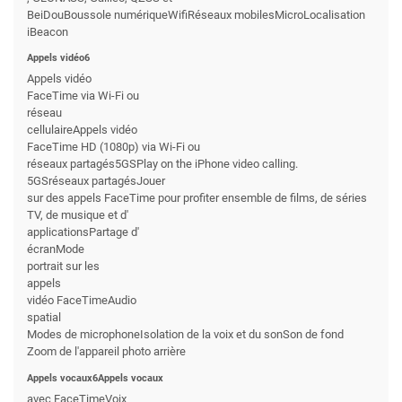
BeiDouBoussole numériqueWifiRéseaux mobilesMicroLocalisation
iBeacon
Appels vidéo6
Appels vidéo
FaceTime via Wi-Fi ou
réseau
cellulaireAppels vidéo
FaceTime HD (1080p) via Wi-Fi ou
réseaux partagés5GSPlay on the iPhone video calling.
5GSréseaux partagésJouer
sur des appels FaceTime pour profiter ensemble de films, de séries
TV, de musique et d'
applicationsPartage d'
écranMode
portrait sur les
appels
vidéo FaceTimeAudio
spatial
Modes de microphoneIsolation de la voix et du sonSon de fond
Zoom de l'appareil photo arrière
Appels vocaux6Appels vocaux
avec FaceTimeVoix