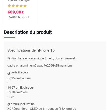
128GB Midnight
609,00
€
Avant: 699,00
€
Description du produit
Spécifications de l'iPhone 15
FinitionFace en céramique Shield, dos en verre et
cadre en aluminiumCapacité256GoDimensions
poids2Largeur
et
: 7,15 cmHauteur
:
14,67 cmÉpaisseur
: 0,78 cmPoids
: 172
gÉcranSuper Retina
XDRécranÉcran OLED de 6,1 pouces (15,4 cm) de