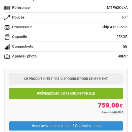
Référence
MTP63QL/A
Pouces
6.1''
Processeur
Chip A16 Bionic
Capacité
256GB
Connectivité
5G
Appareil photo
48MP
CE PRODUIT N´EST PAS DISPONIBLE POUR LE MOMENT
PRÉVENEZ-MOI LORSQUE DISPONIBLE
759,00
€
Avant: 849,00
€
Vous avez besoin d´aide ? Contactez nous