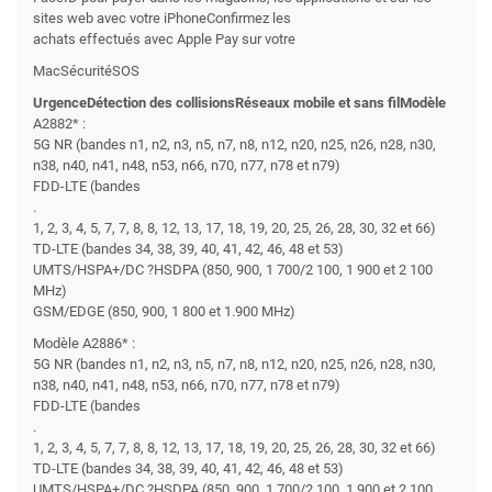
sites web avec votre iPhoneConfirmez les
achats effectués avec Apple Pay sur votre
MacSécuritéSOS
UrgenceDétection des collisionsRéseaux mobile et sans filModèle
A2882* :
5G NR (bandes n1, n2, n3, n5, n7, n8, n12, n20, n25, n26, n28, n30,
n38, n40, n41, n48, n53, n66, n70, n77, n78 et n79)
FDD-LTE (bandes
.
1, 2, 3, 4, 5, 7, 7, 8, 8, 12, 13, 17, 18, 19, 20, 25, 26, 28, 30, 32 et 66)
TD-LTE (bandes 34, 38, 39, 40, 41, 42, 46, 48 et 53)
UMTS/HSPA+/DC ?HSDPA (850, 900, 1 700/2 100, 1 900 et 2 100
MHz)
GSM/EDGE (850, 900, 1 800 et 1.900 MHz)
Modèle A2886* :
5G NR (bandes n1, n2, n3, n5, n7, n8, n12, n20, n25, n26, n28, n30,
n38, n40, n41, n48, n53, n66, n70, n77, n78 et n79)
FDD-LTE (bandes
.
1, 2, 3, 4, 5, 7, 7, 8, 8, 12, 13, 17, 18, 19, 20, 25, 26, 28, 30, 32 et 66)
TD-LTE (bandes 34, 38, 39, 40, 41, 42, 46, 48 et 53)
UMTS/HSPA+/DC ?HSDPA (850, 900, 1 700/2 100, 1 900 et 2 100