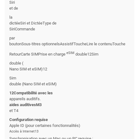
Siri
et de
la
dictéeSiri et DictéeType de
SiriCommande
par
boutonSous-titres optionnelsAssistifToucheLire le contenuTouche
eSIM
RetourCarte SIMPrise en charge
double12Sim
double (
Nano SIM et eSIM)12
Sim
double (Nano SIM et eSIM)
12Compatibilité avec les
appareils auditifs.
aides auditivesM3
et T4
Configuration requise
Apple ID (pour certaines fonctionnalités)
Accès à Internet13
Synchronisation avec un Mac ou un PC requise :