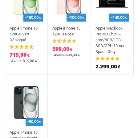
-100,00
-100,00
-140,00
€
€
€
Apple iPhone 15
Apple iPhone 15
Apple Macbook
128GB Vert
128GB Rose
Pro M3 Chip 8-
Débloqué
core/8GB/1TB
SSD/GPU 10-core
599,00
€
Space Grey
719,00
€
Avant: 699,00
€
Avant: 819,00
€
2.299,00
€
-90,00
€
Apple iPhone 15