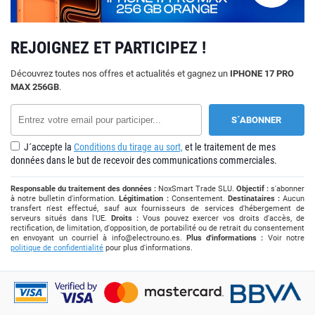
REJOIGNEZ ET PARTICIPEZ !
Découvrez toutes nos offres et actualités et gagnez un
IPHONE 17 PRO
MAX 256GB
.
J´accepte la
Conditions du tirage au sort,
et le traitement de mes
données dans le but de recevoir des communications commerciales.
Responsable du traitement des données :
NoxSmart Trade SLU.
Objectif :
s'abonner
à notre bulletin d'information.
Légitimation :
Consentement.
Destinataires :
Aucun
transfert n'est effectué, sauf aux fournisseurs de services d'hébergement de
serveurs situés dans l'UE.
Droits :
Vous pouvez exercer vos droits d'accès, de
rectification, de limitation, d'opposition, de portabilité ou de retrait du consentement
en envoyant un courriel à
info@electrouno.es
.
Plus d'informations :
Voir notre
politique de confidentialité
pour plus d'informations.