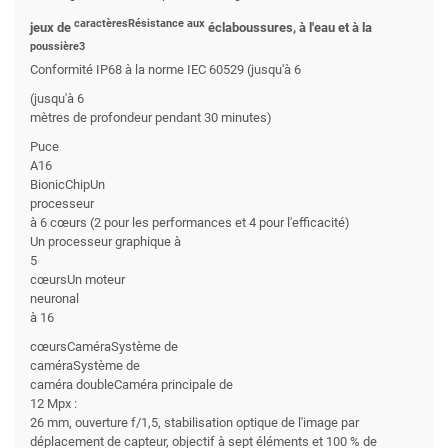
caractèresRésistance aux
jeux de
éclaboussures, à l'eau et à la
poussière3
Conformité IP68 à la norme IEC 60529 (jusqu'à 6
(jusqu'à 6
mètres de profondeur pendant 30 minutes)
Puce
A16
BionicChipUn
processeur
à 6 cœurs (2 pour les performances et 4 pour l'efficacité)
Un processeur graphique à
5
cœursUn moteur
neuronal
à 16
cœursCaméraSystème de
caméraSystème de
caméra doubleCaméra principale de
12 Mpx :
26 mm, ouverture f/1,5, stabilisation optique de l'image par
déplacement de capteur, objectif à sept éléments et 100 % de