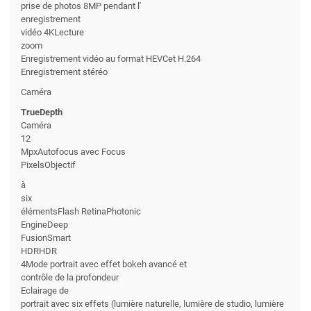
prise de photos 8MP pendant l'
enregistrement
vidéo 4KLecture
zoom
Enregistrement vidéo au format HEVCet H.264
Enregistrement stéréo
Caméra
TrueDepth
Caméra
12
MpxAutofocus avec Focus
PixelsObjectif
à
six
élémentsFlash RetinaPhotonic
EngineDeep
FusionSmart
HDRHDR
4Mode portrait avec effet bokeh avancé et
contrôle de la profondeur
Eclairage de
portrait avec six effets (lumière naturelle, lumière de studio, lumière