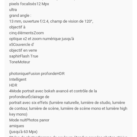
pixels focalisés12 Mpx
ultra
grand angle :
13 mm, ouverture f/2.4, champ de vision de 120°,
objectif à
cinq élémentsZoom
optique x2 et zoom numérique jusqu'à
x5Couvercle d'
objectif en verre
saphirFlash True
ToneMoteur
photoniqueFusion profondeHDR
Intelligent
HDR
4Mode portrait avec bokeh avancé et contrôle de la
profondeurÉclairage de
portrait avec six effets (lumière naturelle, lumière de studio, lumière
de contour, lumière de scène, lumière de scène mono et lumière high
key mono)
Mode nuitPhotos panor
amiques
(jusqu'à 63 Mpx)