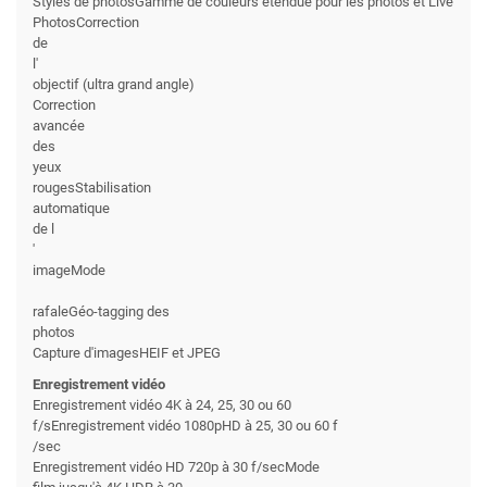
Styles de photosGamme de couleurs étendue pour les photos et Live
PhotosCorrection
de
l'
objectif (ultra grand angle)
Correction
avancée
des
yeux
rougesStabilisation
automatique
de l
'
imageMode
rafaleGéo-tagging des
photos
Capture d'imagesHEIF et JPEG
Enregistrement vidéo
Enregistrement vidéo 4K à 24, 25, 30 ou 60
f/sEnregistrement vidéo 1080pHD à 25, 30 ou 60 f
/sec
Enregistrement vidéo HD 720p à 30 f/secMode