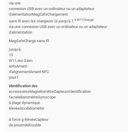
via une
connexion USB avec un ordinateur ou un adaptateur
d'alimentationMagSafeChargement
5 W11Charge
sans fil avec les chargeurs Qi jusqu'à 7,
via une connexion USB avec un ordinateur ou un adaptateur
d'alimentation
MagSafeCharge sans fil
jusqu'à
15
W11Jeu d'aim
antsAmant
d'alignementAmant NFC
pour l'
identification des
accessoiresMagnétomètreCapteursIdentification
facialeBaromètreGyroscope
à plage dynamique
élevéeAccéléromètre
à force g élevéeCapteur
de proximitéDouble