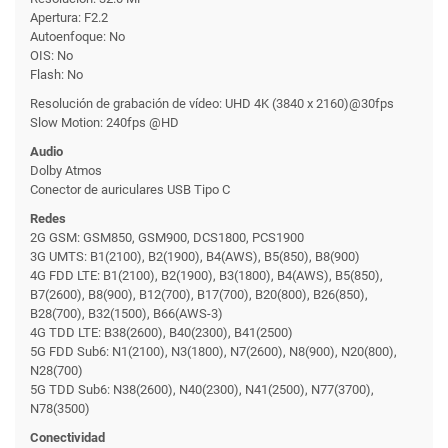
Apertura: F2.2
Autoenfoque: No
OIS: No
Flash: No
Resolución de grabación de vídeo: UHD 4K (3840 x 2160)@30fps
Slow Motion: 240fps @HD
Audio
Dolby Atmos
Conector de auriculares USB Tipo C
Redes
2G GSM: GSM850, GSM900, DCS1800, PCS1900
3G UMTS: B1(2100), B2(1900), B4(AWS), B5(850), B8(900)
4G FDD LTE: B1(2100), B2(1900), B3(1800), B4(AWS), B5(850),
B7(2600), B8(900), B12(700), B17(700), B20(800), B26(850),
B28(700), B32(1500), B66(AWS-3)
4G TDD LTE: B38(2600), B40(2300), B41(2500)
5G FDD Sub6: N1(2100), N3(1800), N7(2600), N8(900), N20(800),
N28(700)
5G TDD Sub6: N38(2600), N40(2300), N41(2500), N77(3700),
N78(3500)
Conectividad