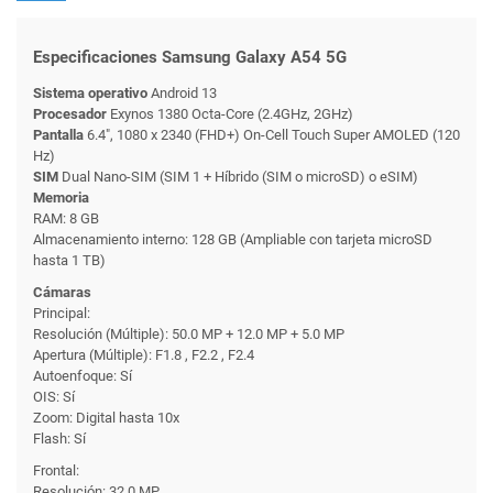
Especificaciones Samsung Galaxy A54 5G
Sistema operativo
Android 13
Procesador
Exynos 1380 Octa-Core (2.4GHz, 2GHz)
Pantalla
6.4", 1080 x 2340 (FHD+) On-Cell Touch Super AMOLED (120
Hz)
SIM
Dual Nano-SIM (SIM 1 + Híbrido (SIM o microSD) o eSIM)
Memoria
RAM: 8 GB
Almacenamiento interno: 128 GB (Ampliable con tarjeta microSD
hasta 1 TB)
Cámaras
Principal:
Resolución (Múltiple): 50.0 MP + 12.0 MP + 5.0 MP
Apertura (Múltiple): F1.8 , F2.2 , F2.4
Autoenfoque: Sí
OIS: Sí
Zoom: Digital hasta 10x
Flash: Sí
Frontal:
Resolución: 32.0 MP