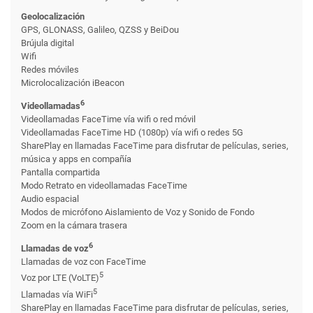
Geolocalización
GPS, GLONASS, Galileo, QZSS y BeiDou
Brújula digital
Wifi
Redes móviles
Microlocalización iBeacon
6
Videollamadas
Videollamadas FaceTime vía wifi o red móvil
Videollamadas FaceTime HD (1080p) vía wifi o redes 5G
SharePlay en llamadas FaceTime para disfrutar de películas, series,
música y apps en compañía
Pantalla compartida
Modo Retrato en videollamadas FaceTime
Audio espacial
Modos de micrófono Aislamiento de Voz y Sonido de Fondo
Zoom en la cámara trasera
6
Llamadas de voz
Llamadas de voz con FaceTime
5
Voz por LTE (VoLTE)
5
Llamadas vía WiFi
SharePlay en llamadas FaceTime para disfrutar de películas, series,