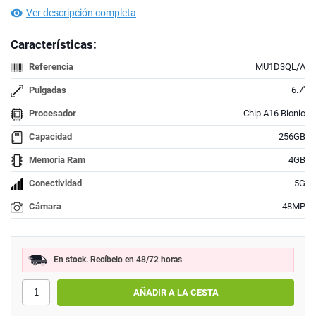
Ver descripción completa
Características:
Referencia
MU1D3QL/A
Pulgadas
6.7''
Procesador
Chip A16 Bionic
Capacidad
256GB
Memoria Ram
4GB
Conectividad
5G
Cámara
48MP
En stock. Recíbelo en 48/72 horas