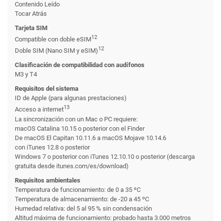
Contenido Leído
Tocar Atrás
Tarjeta SIM
12
Compatible con doble eSIM
12
Doble SIM (Nano SIM y eSIM)
Clasificación de compati­bilidad con audífonos
M3 y T4
Requisitos del sistema
ID de Apple (para algunas prestaciones)
13
Acceso a internet
La sincronización con un Mac o PC requiere:
macOS Catalina 10.15 o posterior con el Finder
De macOS El Capitan 10.11.6 a macOS Mojave 10.14.6
con iTunes 12.8 o posterior
Windows 7 o posterior con iTunes 12.10.10 o posterior (descarga
gratuita desde itunes.com/es/download)
Requisitos ambientales
Temperatura de funcionamiento: de 0 a 35 ºC
Temperatura de almacena­miento: de -20 a 45 ºC
Humedad relativa: del 5 al 95 % sin condensación
Altitud máxima de funcionamiento: probado hasta 3.000 metros