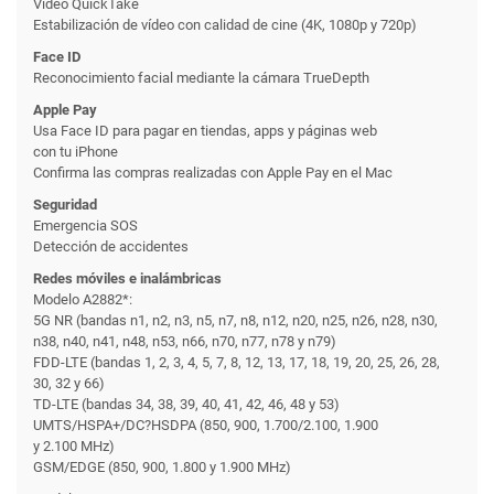
Vídeo QuickTake
Estabilización de vídeo con calidad de cine (4K, 1080p y 720p)
Face ID
Reconoci­miento facial mediante la cámara TrueDepth
Apple Pay
Usa Face ID para pagar en tiendas, apps y páginas web
con tu iPhone
Confirma las compras realizadas con Apple Pay en el Mac
Seguridad
Emergencia SOS
Detección de accidentes
Redes móviles e inalámbricas
Modelo A2882*:
5G NR (bandas n1, n2, n3, n5, n7, n8, n12, n20, n25, n26, n28, n30,
n38, n40, n41, n48, n53, n66, n70, n77, n78 y n79)
FDD-LTE (bandas 1, 2, 3, 4, 5, 7, 8, 12, 13, 17, 18, 19, 20, 25, 26, 28,
30, 32 y 66)
TD-LTE (bandas 34, 38, 39, 40, 41, 42, 46, 48 y 53)
UMTS/HSPA+/DC?HSDPA (850, 900, 1.700/2.100, 1.900
y 2.100 MHz)
GSM/EDGE (850, 900, 1.800 y 1.900 MHz)