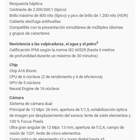
Respuesta háptica
Contraste de 2.000.000:1 (típico)
Brillo máximo de 800 nits (típico) y pico de brillo de 1.200 nits (HDR)
Cubierta oleófuga antihuellas
Compatible con la presentación simultánea de múltiples idiomas
y grupos de caracteres
3
Resistencia a las salpicaduras, el agua y el polvo
Calificación IP68 según la norma IEC 60529 (hasta 6 metros
de profundidad durante un máximo de 30 minutos)
Chip
Chip A16 Bionic
CPU de 6 núcleos (2 de rendimiento y 4 de eficiencia)
GPU de 5 núcleos
Neural Engine de 16 núcleos
Cámara
Sistema de cámara dual
Principal de 12 Mpx: 26 mm, apertura de f/1,5, estabili­zación óptica
de imagen por desplazamiento del sensor, lente de siete elementos y
100 % Focus Pixels
Ultra gran angular de 12 Mpx: 13 mm, apertura de f/2,4, campo de
visión de 120º, lente de cinco elementos
Zoom óptico de alejamiento x2 y zoom digital hasta x5