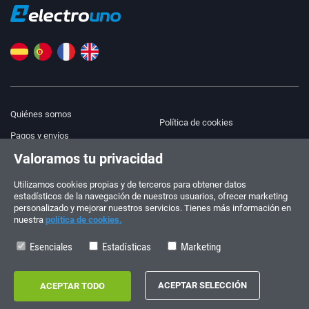
Quiénes somos
Política de cookies
Pagos y envíos
Blog
Valoramos tu privacidad
Aviso legal
Ayuda y Contacto
Términos y condiciones
Utilizamos cookies propias y de terceros para obtener datos
estadísticos de la navegación de nuestros usuarios, ofrecer marketing
Política de privacidad
personalizado y mejorar nuestros servicios. Tienes más información en
nuestra
política de cookies.
¡Síguenos!
PEDIDOS Y CONSULTAS
+34 910 600 459
Esenciales
Estadísticas
Marketing
+34 622 219 640
HORARIO DE VERANO
Lunes a viernes: 10:00 - 14:00