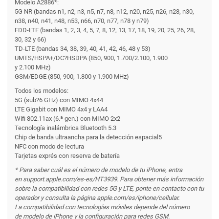
Modelo A2886*:
5G NR (bandas n1, n2, n3, n5, n7, n8, n12, n20, n25, n26, n28, n30,
n38, n40, n41, n48, n53, n66, n70, n77, n78 y n79)
FDD-LTE (bandas 1, 2, 3, 4, 5, 7, 8, 12, 13, 17, 18, 19, 20, 25, 26, 28,
30, 32 y 66)
TD-LTE (bandas 34, 38, 39, 40, 41, 42, 46, 48 y 53)
UMTS/HSPA+/DC?HSDPA (850, 900, 1.700/2.100, 1.900
y 2.100 MHz)
GSM/EDGE (850, 900, 1.800 y 1.900 MHz)
Todos los modelos:
5G (sub?6 GHz) con MIMO 4x44
LTE Gigabit con MIMO 4x4 y LAA4
Wifi 802.11ax (6.ª gen.) con MIMO 2x2
Tecnología inalámbrica Bluetooth 5.3
Chip de banda ultraancha para la detección espacial5
NFC con modo de lectura
Tarjetas exprés con reserva de batería
* Para saber cuál es el número de modelo de tu iPhone, entra
en support.apple.com/es-es/HT3939. Para obtener más información
sobre la compati­bilidad con redes 5G y LTE, ponte en contacto con tu
operador y consulta la página apple.com/es/iphone/cellular.
La compati­bilidad con tecnologías móviles depende del número
de modelo de iPhone y la configuración para redes GSM.