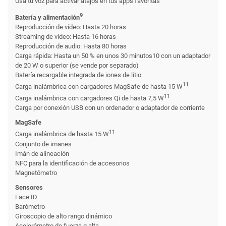
Usa tu voz para activar atajos en tus apps favoritas
9
Batería y alimentación
Reproducción de vídeo: Hasta 20 horas
Streaming de vídeo: Hasta 16 horas
Reproducción de audio: Hasta 80 horas
Carga rápida: Hasta un 50 % en unos 30 minutos10 con un adaptador
de 20 W o superior (se vende por separado)
Batería recargable integrada de iones de litio
11
Carga inalámbrica con cargadores MagSafe de hasta 15 W
11
Carga inalámbrica con cargadores Qi de hasta 7,5 W
Carga por conexión USB con un ordenador o adaptador de corriente
MagSafe
11
Carga inalámbrica de hasta 15 W
Conjunto de imanes
Imán de alineación
NFC para la identificación de accesorios
Magnetómetro
Sensores
Face ID
Barómetro
Giroscopio de alto rango dinámico
Acelerómetro de fuerza g alta