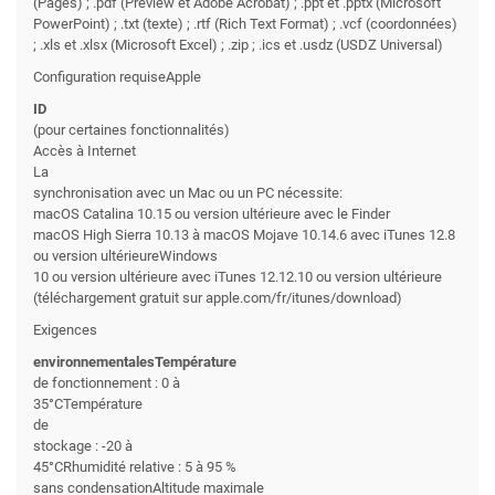
(Pages) ; .pdf (Preview et Adobe Acrobat) ; .ppt et .pptx (Microsoft
PowerPoint) ; .txt (texte) ; .rtf (Rich Text Format) ; .vcf (coordonnées)
; .xls et .xlsx (Microsoft Excel) ; .zip ; .ics et .usdz (USDZ Universal)
Configuration requiseApple
ID
(pour certaines fonctionnalités)
Accès à Internet
La
synchronisation avec un Mac ou un PC nécessite:
macOS Catalina 10.15 ou version ultérieure avec le Finder
macOS High Sierra 10.13 à macOS Mojave 10.14.6 avec iTunes 12.8
ou version ultérieureWindows
10 ou version ultérieure avec iTunes 12.12.10 ou version ultérieure
(téléchargement gratuit sur apple.com/fr/itunes/download)
Exigences
environnementalesTempérature
de fonctionnement : 0 à
35°CTempérature
de
stockage : -20 à
45°CRhumidité relative : 5 à 95 %
sans condensationAltitude maximale