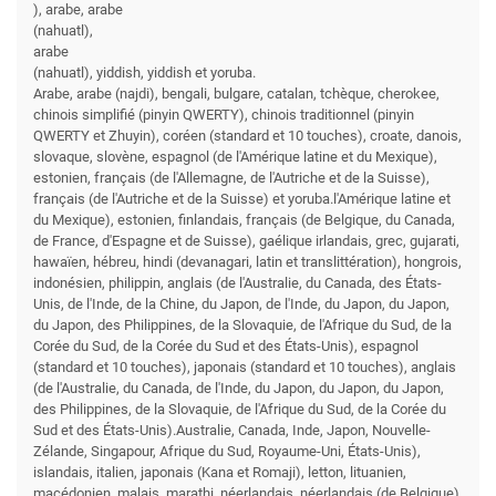
), arabe, arabe
(nahuatl),
arabe
(nahuatl), yiddish, yiddish et yoruba.
Arabe, arabe (najdi), bengali, bulgare, catalan, tchèque, cherokee,
chinois simplifié (pinyin QWERTY), chinois traditionnel (pinyin
QWERTY et Zhuyin), coréen (standard et 10 touches), croate, danois,
slovaque, slovène, espagnol (de l'Amérique latine et du Mexique),
estonien, français (de l'Allemagne, de l'Autriche et de la Suisse),
français (de l'Autriche et de la Suisse) et yoruba.l'Amérique latine et
du Mexique), estonien, finlandais, français (de Belgique, du Canada,
de France, d'Espagne et de Suisse), gaélique irlandais, grec, gujarati,
hawaïen, hébreu, hindi (devanagari, latin et translittération), hongrois,
indonésien, philippin, anglais (de l'Australie, du Canada, des États-
Unis, de l'Inde, de la Chine, du Japon, de l'Inde, du Japon, du Japon,
du Japon, des Philippines, de la Slovaquie, de l'Afrique du Sud, de la
Corée du Sud, de la Corée du Sud et des États-Unis), espagnol
(standard et 10 touches), japonais (standard et 10 touches), anglais
(de l'Australie, du Canada, de l'Inde, du Japon, du Japon, du Japon,
des Philippines, de la Slovaquie, de l'Afrique du Sud, de la Corée du
Sud et des États-Unis).Australie, Canada, Inde, Japon, Nouvelle-
Zélande, Singapour, Afrique du Sud, Royaume-Uni, États-Unis),
islandais, italien, japonais (Kana et Romaji), letton, lituanien,
macédonien, malais, marathi, néerlandais, néerlandais (de Belgique),