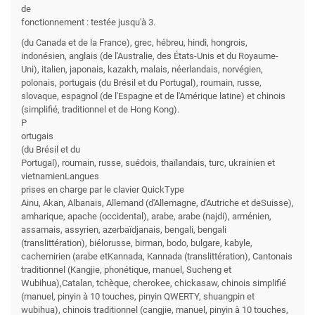
de
fonctionnement : testée jusqu'à 3.
(du Canada et de la France), grec, hébreu, hindi, hongrois,
indonésien, anglais (de l'Australie, des États-Unis et du Royaume-
Uni), italien, japonais, kazakh, malais, néerlandais, norvégien,
polonais, portugais (du Brésil et du Portugal), roumain, russe,
slovaque, espagnol (de l'Espagne et de l'Amérique latine) et chinois
(simplifié, traditionnel et de Hong Kong).
P
ortugais
(du Brésil et du
Portugal), roumain, russe, suédois, thaïlandais, turc, ukrainien et
vietnamienLangues
prises en charge par le clavier QuickType
Ainu, Akan, Albanais, Allemand (d'Allemagne, d'Autriche et deSuisse),
amharique, apache (occidental), arabe, arabe (najdi), arménien,
assamais, assyrien, azerbaïdjanais, bengali, bengali
(translittération), biélorusse, birman, bodo, bulgare, kabyle,
cachemirien (arabe etKannada, Kannada (translittération), Cantonais
traditionnel (Kangjie, phonétique, manuel, Sucheng et
Wubihua),Catalan, tchèque, cherokee, chickasaw, chinois simplifié
(manuel, pinyin à 10 touches, pinyin QWERTY, shuangpin et
wubihua), chinois traditionnel (cangjie, manuel, pinyin à 10 touches,