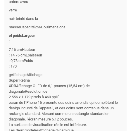
arrière avec
verre
noir teinté dans la
masseCapacité256GoDimensions
et poidsLargeur
:
7,16 cmHauteur
: 14,76 cmÉpaisseur
: 0,78 cmPoids
: 170
gAffichageAffichage
Super Retina
XDRAffichage OLED de 6,1 pouces (15,54 cm) de
diagonaleRésolution de
2.556 x 1 179 pixels à 460 ppiL'
écran de l'iPhone 16 présente des coins arrondis qui complètent le
design incurvé de l'appareil, et ces coins sont contenus dans un
rectangle standard. Mesuré comme un rectangle standard en
diagonale, l'écran mesure 6,12 pouces.
La surface de visualisation réelle est inférieure.
Les deux modèlesAffichage dynamique