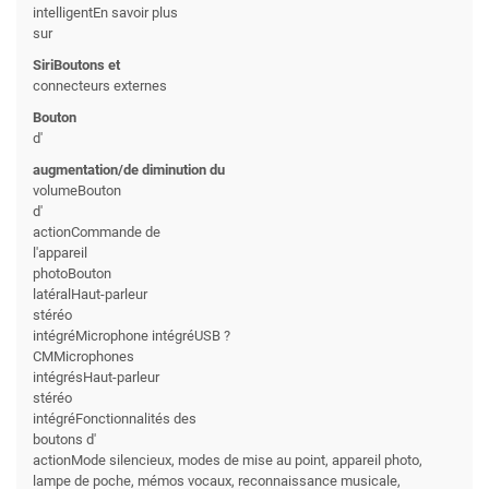
intelligentEn savoir plus
sur
SiriBoutons et
connecteurs externes
Bouton
d'
augmentation/de diminution du
volumeBouton
d'
actionCommande de
l'appareil
photoBouton
latéralHaut-parleur
stéréo
intégréMicrophone intégréUSB ?
CMMicrophones
intégrésHaut-parleur
stéréo
intégréFonctionnalités des
boutons d'
actionMode silencieux, modes de mise au point, appareil photo,
lampe de poche, mémos vocaux, reconnaissance musicale,