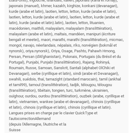
États-Unis), ingouche, islandais, italien, japonais (kana et romaji),
japonais (manuel), khmer, kazakh, kirghize, konkani (devanagari),
kurde (arabe et latin), laotien, letton, letton, kurde (arabe et latin),
laotien, letton, kurde (arabe et latin), laotien, letton, kurde (arabe et
latin), kurde (arabe et latin).latin), laotien, letton, lituanien,
macédonien, maithili, malayalam, malayalam (translittération),
malayalam (arabe et latin), maltais, mandéen, manipuri (écriture
bengali et meetei), maori, marathi, marathi (translittération), micmac,
mongol, navajo, néerlandais, népalais, n'ko, norvégien (bokmål et
nynorsk), oriya.nynorsk), Oriya, Osage, Pashto, Pahawh Hmong,
Persan, Persan (d'Afghanistan), Polonais, Portugais (du Brésil et du
Portugal), Punjabi, Punjabi (translittération), Rajang, Rohinyá,
Roumain, Russe, Samoan, Sanskrit, Santali (alphabet OlChiki et
Devanagari), serbe (cyrillique et latin), sindi (arabe et Devanagari),
swahili, suédois, thaï, tamazight (standard marocain), tamil (ankhal
et tamil99), tamoul (translittération), tadjik, télougou, télougou
(translittération), tibétain, tongien, turc, turkmène, ukrainien,
ouïghour, ourdou, ourdou (translittération), ouzbek (arabe, cyrillique et
latin), vietnamien, wankee (arabe et devanagari), chinois (cyrillique
et latin), chinois (cyrillique et latin), chinois (cyrillique et latin).
Langues prises en charge par le clavier QuickType et
l'autocorrectionAllemand
(depuis l'Allemagne, l'Autriche et la
Suisse