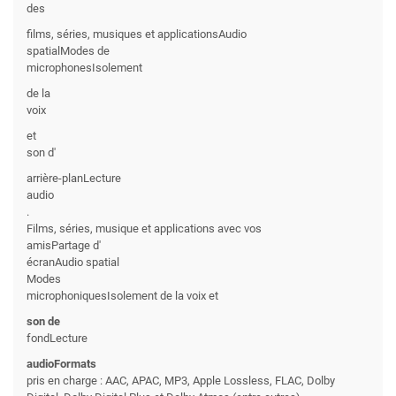
des
films, séries, musiques et applicationsAudio
spatialModes de
microphonesIsolement
de la
voix
et
son d'
arrière-planLecture
audio
.
Films, séries, musique et applications avec vos
amisPartage d'
écranAudio spatial
Modes
microphoniquesIsolement de la voix et
son de
fondLecture
audioFormats
pris en charge : AAC, APAC, MP3, Apple Lossless, FLAC, Dolby