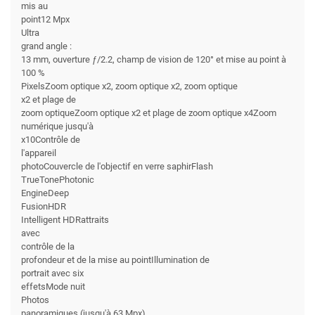
mis au
point12 Mpx
Ultra
grand angle :
13 mm, ouverture ƒ/2.2, champ de vision de 120° et mise au point à
100 %
PixelsZoom optique x2, zoom optique x2, zoom optique
x2 et plage de
zoom optiqueZoom optique x2 et plage de zoom optique x4Zoom
numérique jusqu'à
x10Contrôle de
l'appareil
photoCouvercle de l'objectif en verre saphirFlash
TrueTonePhotonic
EngineDeep
FusionHDR
Intelligent HDRattraits
avec
contrôle de la
profondeur et de la mise au pointIllumination de
portrait avec six
effetsMode nuit
Photos
panoramiques (jusqu'à 63 Mpx)