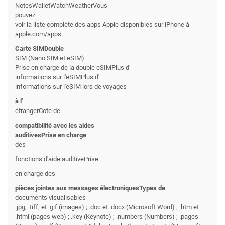
NotesWalletWatchWeatherVous
pouvez
voir la liste complète des apps Apple disponibles sur iPhone à
apple.com/apps.
Carte SIMDouble
SIM (Nano SIM et eSIM)
Prise en charge de la double eSIMPlus d'
informations sur l'eSIMPlus d'
informations sur l'eSIM lors de voyages
à l'
étrangerCote de
compatibilité avec les aides
auditivesPrise en charge
des
fonctions d'aide auditivePrise
en charge des
pièces jointes aux messages électroniquesTypes de
documents visualisables
.jpg, .tiff, et .gif (images) ; .doc et .docx (Microsoft Word) ; .htm et
.html (pages web) ; .key (Keynote) ; .numbers (Numbers) ; .pages