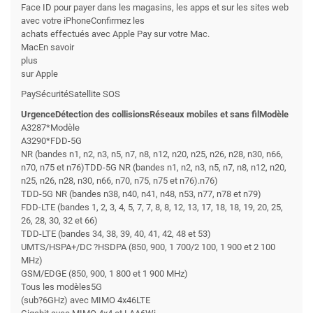
Face ID pour payer dans les magasins, les apps et sur les sites web
avec votre iPhoneConfirmez les
achats effectués avec Apple Pay sur votre Mac.
MacEn savoir
plus
sur Apple
PaySécuritéSatellite SOS
UrgenceDétection des collisionsRéseaux mobiles et sans filModèle
A3287*Modèle
A3290*FDD-5G
NR (bandes n1, n2, n3, n5, n7, n8, n12, n20, n25, n26, n28, n30, n66,
n70, n75 et n76)TDD-5G NR (bandes n1, n2, n3, n5, n7, n8, n12, n20,
n25, n26, n28, n30, n66, n70, n75, n75 et n76).n76)
TDD-5G NR (bandes n38, n40, n41, n48, n53, n77, n78 et n79)
FDD-LTE (bandes 1, 2, 3, 4, 5, 7, 7, 8, 8, 12, 13, 17, 18, 18, 19, 20, 25,
26, 28, 30, 32 et 66)
TDD-LTE (bandes 34, 38, 39, 40, 41, 42, 48 et 53)
UMTS/HSPA+/DC ?HSDPA (850, 900, 1 700/2 100, 1 900 et 2 100
MHz)
GSM/EDGE (850, 900, 1 800 et 1 900 MHz)
Tous les modèles5G
(sub?6GHz) avec MIMO 4x46LTE