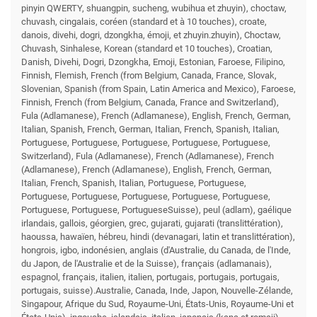
pinyin QWERTY, shuangpin, sucheng, wubihua et zhuyin), choctaw,
chuvash, cingalais, coréen (standard et à 10 touches), croate,
danois, divehi, dogri, dzongkha, émoji, et zhuyin.zhuyin), Choctaw,
Chuvash, Sinhalese, Korean (standard et 10 touches), Croatian,
Danish, Divehi, Dogri, Dzongkha, Emoji, Estonian, Faroese, Filipino,
Finnish, Flemish, French (from Belgium, Canada, France, Slovak,
Slovenian, Spanish (from Spain, Latin America and Mexico), Faroese,
Finnish, French (from Belgium, Canada, France and Switzerland),
Fula (Adlamanese), French (Adlamanese), English, French, German,
Italian, Spanish, French, German, Italian, French, Spanish, Italian,
Portuguese, Portuguese, Portuguese, Portuguese, Portuguese,
Switzerland), Fula (Adlamanese), French (Adlamanese), French
(Adlamanese), French (Adlamanese), English, French, German,
Italian, French, Spanish, Italian, Portuguese, Portuguese,
Portuguese, Portuguese, Portuguese, Portuguese, Portuguese,
Portuguese, Portuguese, PortugueseSuisse), peul (adlam), gaélique
irlandais, gallois, géorgien, grec, gujarati, gujarati (translittération),
haoussa, hawaïen, hébreu, hindi (devanagari, latin et translittération),
hongrois, igbo, indonésien, anglais (d'Australie, du Canada, de l'Inde,
du Japon, de l'Australie et de la Suisse), français (adlamanais),
espagnol, français, italien, italien, portugais, portugais, portugais,
portugais, suisse).Australie, Canada, Inde, Japon, Nouvelle-Zélande,
Singapour, Afrique du Sud, Royaume-Uni, États-Unis, Royaume-Uni et