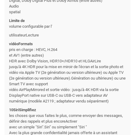
Digital, Dolby Digital Plus et Dolby Atmos (entre autres)
Audio
spatial
Limite de
volume configurable par l'
utilisateurLecture
vidéoFormats
pris en charge : HEVC, H.264
et AV1 (entre autres)
HDR avec Dolby Vision, HDR10+/HDR10 et HLGAirLire
jusqu'à 4K HDR pour la mise en miroir de l'écran et la sortie photo et
vidéo via Apple TV (2e génération ou version ultérieure) ou Apple TV
(2e génération ou version ultérieure).Génération ou ultérieure) ou une
Smart TV avec support
vidéo AirPlayMirrored et sortie vidéo : jusqu'à 4K HDR via la sortie
DisplayPort native sur USB-C ou USB-C vers adaptateur AV
numérique (modèle A2119 ; adaptateur vendu séparément)
10SiriSimplifiez
les choses que vous faites le plus, comme envoyer des messages,
définir des rappels et plus encoreActiver
avec un simple "Siri".Siri" ou simplement "Siri "
Avec la plus grande confidentialité jamais offerte à un assistant