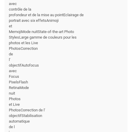
avec
contrôle de la
profondeur et de la mise au pointEclairage de
portrait avec six effetsAnimoji
et
MemojiMode nuitState-of-the-art Photo
StylesLarge gamme de couleurs pour les
photos et les Live
PhotosCorrection
de
l'
objectifAutofocus
avec
Focus
PixelsFlash
RetinaMode
nuit
Photos
et Live
PhotosCorrection de l'
objectifStabilisation
automatique
de l