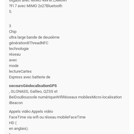
Gigabit avec MIMO 4x4 et LAA6Wi
?Fi 7 avec MIMO 2x27Bluetooth
5.
3
Chip
ultra large bande de deuxième
génération8ThreadNFC
technologie
réseau
avec
mode
lectureCartes
Express avec batterie de
secoursGéolocalisationGPS
, GLONASS, Galileo, QZSS et
BeiDouBoussole numériqueWifiRéseaux mobilesMicro-localisation
iBeacon
Appels vidéo Appels vidéo
FaceTime via wifi ou réseau mobileFaceTime
HD (
en anglais).