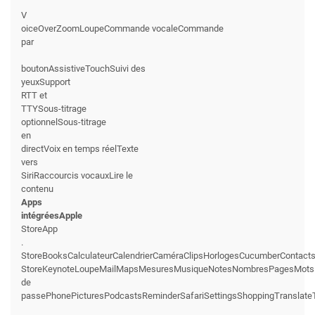
V
oiceOverZoomLoupeCommande vocaleCommande
par
boutonAssistiveTouchSuivi des
yeuxSupport
RTT et
TTYSous-titrage
optionnelSous-titrage
en
directVoix en temps réelTexte
vers
SiriRaccourcis vocauxLire le
contenu
Apps
intégréesApple
StoreApp
.
StoreBooksCalculateurCalendrierCaméraClipsHorlogesCucumberContact
StoreKeynoteLoupeMailMapsMesuresMusiqueNotesNombresPagesMots
de
passePhonePicturesPodcastsReminderSafariSettingsShoppingTranslate