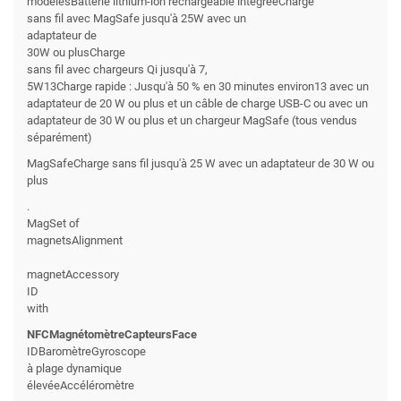
modèlesBatterie lithium-ion rechargeable intégréeCharge
sans fil avec MagSafe jusqu'à 25W avec un
adaptateur de
30W ou plusCharge
sans fil avec chargeurs Qi jusqu'à 7,
5W13Charge rapide : Jusqu'à 50 % en 30 minutes environ13 avec un
adaptateur de 20 W ou plus et un câble de charge USB-C ou avec un
adaptateur de 30 W ou plus et un chargeur MagSafe (tous vendus
séparément)
MagSafeCharge sans fil jusqu'à 25 W avec un adaptateur de 30 W ou
plus
.
MagSet of
magnetsAlignment
magnetAccessory
ID
with
NFCMagnétomètreCapteursFace
IDBaromètreGyroscope
à plage dynamique
élevéeAccéléromètre