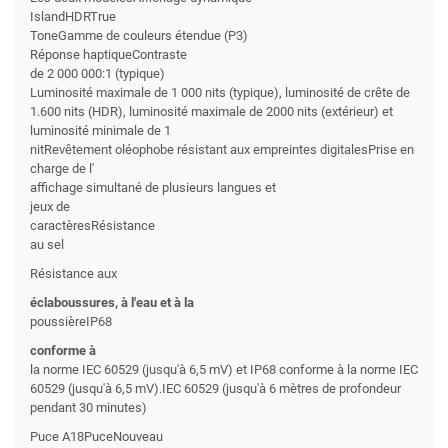
IslandHDRTrue
ToneGamme de couleurs étendue (P3)
Réponse haptiqueContraste
de 2 000 000:1 (typique)
Luminosité maximale de 1 000 nits (typique), luminosité de crête de
1.600 nits (HDR), luminosité maximale de 2000 nits (extérieur) et
luminosité minimale de 1
nitRevêtement oléophobe résistant aux empreintes digitalesPrise en
charge de l'
affichage simultané de plusieurs langues et
jeux de
caractèresRésistance
au sel
Résistance aux
éclaboussures, à l'eau et à la
poussièreIP68
conforme à
la norme IEC 60529 (jusqu'à 6,5 mV) et IP68 conforme à la norme IEC
60529 (jusqu'à 6,5 mV).IEC 60529 (jusqu'à 6 mètres de profondeur
pendant 30 minutes)
Puce A18PuceNouveau