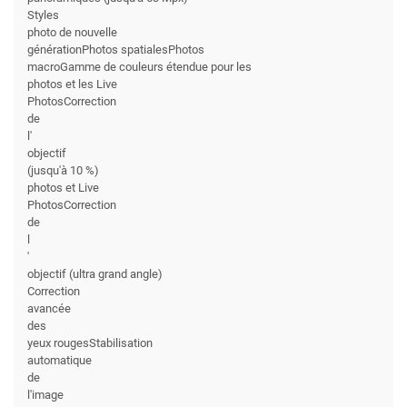
Styles
photo de nouvelle
générationPhotos spatialesPhotos
macroGamme de couleurs étendue pour les
photos et les Live
PhotosCorrection
de
l'
objectif
(jusqu'à 10 %)
photos et Live
PhotosCorrection
de
l
'
objectif (ultra grand angle)
Correction
avancée
des
yeux rougesStabilisation
automatique
de
l'image