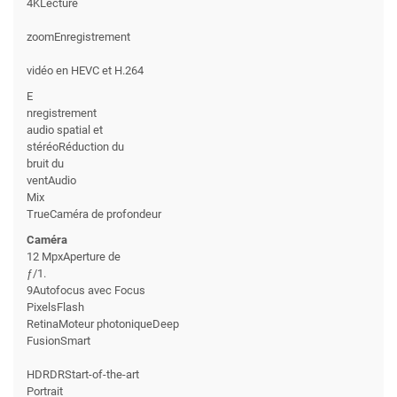
4KLecture
zoomEnregistrement
vidéo en HEVC et H.264
E
nregistrement
audio spatial et
stéréoRéduction du
bruit du
ventAudio
Mix
TrueCaméra de profondeur
Caméra
12 MpxAperture de
ƒ/1.
9Autofocus avec Focus
PixelsFlash
RetinaMoteur photoniqueDeep
FusionSmart
HDRDRStart-of-the-art
Portrait