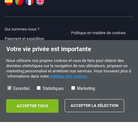
Qui sommes-nous ?
Politique en matière de cookies
Paiement et expédition
Blog
Votre vie privée est importante
Avis juridique
Aide et assistance
Modalités et conditions
Nous utilisons nos propres cookies et ceux de tiers pour obtenir des
données statistiques sur la navigation de nos utilisateurs, proposer un
Politique de confidentialité
marketing personnalisé et améliorer nos services. Vous trouverez plus d
´informations dans notre
politique des cookies.
Suivez-nous !
COMMANDES ET QUESTIONS
+34 910 600 459
Essentiel
Statistiques
Marketing
+34 622 219 640
HORAIRES D’ÉTÉ
Du lundi au vendredi: 10:00 - 14:00
Copyright © 2026 - electrouno.es, propiedad de NoxSmart Trade, SLU - CIF: