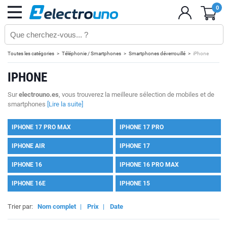
0
Toutes les catégories
Téléphonie / Smartphones
Smartphones déverrouillé
iPhone
IPHONE
Sur
electrouno.es
, vous trouverez la meilleure sélection de mobiles et de
smartphones
[Lire la suite]
IPHONE 17 PRO MAX
IPHONE 17 PRO
IPHONE AIR
IPHONE 17
IPHONE 16
IPHONE 16 PRO MAX
IPHONE 16E
IPHONE 15
Trier par:
Nom complet
|
Prix
|
Date