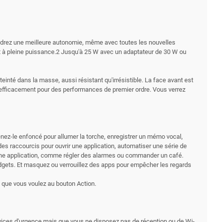
tiendrez une meilleure autonomie, même avec toutes les nouvelles
l et à pleine puissance.2 Jusqu'à 25 W avec un adaptateur de 30 W ou
einté dans la masse, aussi résistant qu'irrésistible. La face avant est
s efficacement pour des performances de premier ordre. Vous verrez
nez-le enfoncé pour allumer la torche, enregistrer un mémo vocal,
es raccourcis pour ouvrir une application, automatiser une série de
 d'une application, comme régler des alarmes ou commander un café.
widgets. Et masquez ou verrouillez des apps pour empêcher les regards
s que vous voulez au bouton Action.
ervices d'urgence mais que vous ne disposez pas de réception ou de Wi-