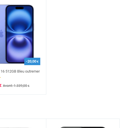
-20,00
€
 16 512GB Bleu outremer
€
Avant: 1.339,00
€