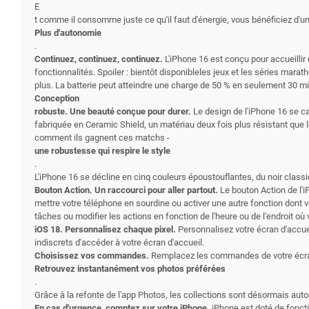
E
t comme il consomme juste ce qu'il faut d'énergie, vous bénéficiez d'
Plus d'autonomie
.
Continuez, continuez, continuez.
L'iPhone 16 est conçu pour accueillir
fonctionnalités. Spoiler : bientôt disponibleles jeux et les séries mar
plus. La batterie peut atteindre une charge de 50 % en seulement 30 m
Conception
robuste. Une beauté conçue pour durer.
Le design de l'iPhone 16 se ca
fabriquée en Ceramic Shield, un matériau deux fois plus résistant que 
comment ils gagnent ces matchs -
une robustesse qui respire le style
.
L'iPhone 16 se décline en cinq couleurs époustouflantes, du noir class
Bouton Action. Un raccourci pour aller partout.
Le bouton Action de l'
mettre votre téléphone en sourdine ou activer une autre fonction dont 
tâches ou modifier les actions en fonction de l'heure ou de l'endroit 
iOS 18. Personnalisez chaque pixel.
Personnalisez votre écran d'accue
indiscrets d'accéder à votre écran d'accueil.
Choisissez vos commandes.
Remplacez les commandes de votre écran d
Retrouvez instantanément vos photos préférées
.
Grâce à la refonte de l'app Photos, les collections sont désormais a
En cas d'urgence, comptez sur votre iPhone.
iPhone est doté de fonct