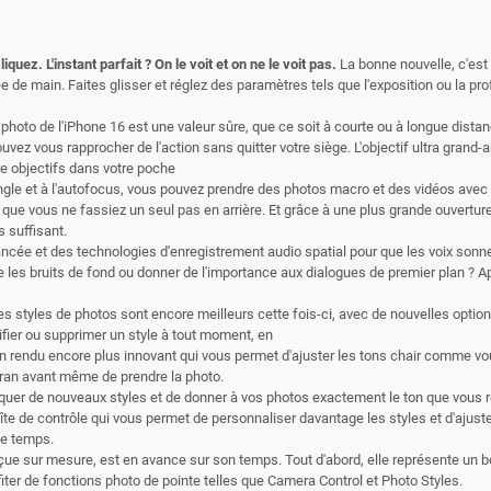
quez. L'instant parfait ? On le voit et on ne le voit pas.
La bonne nouvelle, c'est
tée de main. Faites glisser et réglez des paramètres tels que l'exposition ou la 
photo de l'iPhone 16 est une valeur sûre, que ce soit à courte ou à longue dista
uvez vous rapprocher de l'action sans quitter votre siège. L'objectif ultra grand
 objectifs dans votre poche
le et à l'autofocus, vous pouvez prendre des photos macro et des vidéos avec
s que vous ne fassiez un seul pas en arrière. Et grâce à une plus grande ouverture 
 suffisant.
ncée et des technologies d'enregistrement audio spatial pour que les voix sonn
ire les bruits de fond ou donner de l'importance aux dialogues de premier plan ? 
es styles de photos sont encore meilleurs cette fois-ci, avec de nouvelles option
fier ou supprimer un style à tout moment, en
n rendu encore plus innovant qui vous permet d'ajuster les tons chair comme vo
cran avant même de prendre la photo.
iquer de nouveaux styles et de donner à vos photos exactement le ton que vous 
e de contrôle qui vous permet de personnaliser davantage les styles et d'ajuste
me temps.
ue sur mesure, est en avance sur son temps. Tout d'abord, elle représente un 
ter de fonctions photo de pointe telles que Camera Control et Photo Styles.