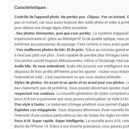
Caractéristiques :
Contrôle de l'appareil photo. Ne perdez pas. Cliquez. Pas un instant. Cli
pas un instant, car vous aurez toujours des outils photo et vidéo à por
pour obtenir une image digne d'être encadrée
. Des photos étonnantes, quoi que vous portiez.
Le système d'appareil 
impressionnante et, grâce au téléobjectif 2x de qualité optique, vous po
extrêmes aux panoramas de paysage. C'est comme si vous aviez quatre
. Vos meilleures photos de loin. Et de près.
Grâce au nouveau grand-ang
il n'est pas petit non plus : il est capable de prendre plus d'images san
Vos photos seront toujours éblouissantes, même si l'éclairage n'est pas
Audio Mix. Ils vous entendront.
Audio Mix associe une intelligence ava
disposez de trois profils différents pour les ajuster - voulez-vous rédu
l'intensité et voilà : c'est exactement ce que vous vouliez entendre.
Styles de photos. Un avant et un après et un avant pour vos photos.
L
pas clairement, pas de problème. Vous pouvez désormais ajouter, modi
respectant vos couleurs.
La nouvelle génération de styles comprend u
puce A18 est si puissante que vous pouvez prévisualiser un style à l'é
D'un style à l'autre.
Le traitement d'image amélioré vous permet d'appl
Exploitez ces mégapixels.
Vous disposez désormais d'une nouvelle boît
l'intensité d'une couleur particulière au lieu de toutes les régler en mê
Puce A18. Super rapide. Super intelligente.
La nouvelle puce A18, conç
Bionic de l'iPhone 15. Grâce à son énorme puissance, vous pouvez profi