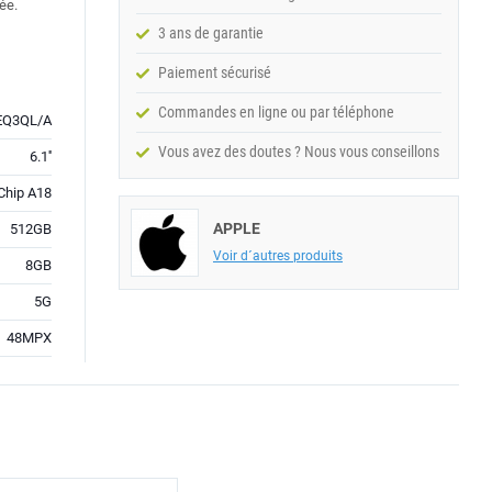
ée.
3 ans de garantie
Paiement sécurisé
Commandes en ligne ou par téléphone
Q3QL/A
Vous avez des doutes ? Nous vous conseillons
6.1''
Chip A18
APPLE
512GB
Voir d´autres produits
8GB
5G
48MPX