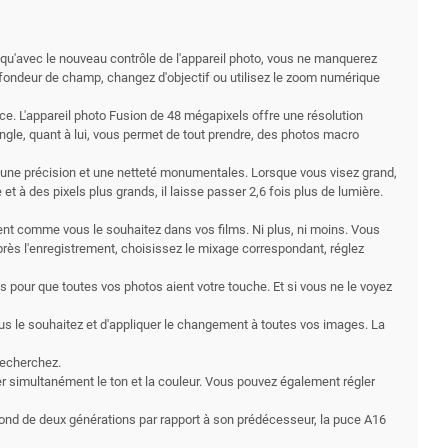
 qu'avec le nouveau contrôle de l'appareil photo, vous ne manquerez
profondeur de champ, changez d'objectif ou utilisez le zoom numérique
nce. L'appareil photo Fusion de 48 mégapixels offre une résolution
-angle, quant à lui, vous permet de tout prendre, des photos macro
 une précision et une netteté monumentales. Lorsque vous visez grand,
et à des pixels plus grands, il laisse passer 2,6 fois plus de lumière.
ent comme vous le souhaitez dans vos films. Ni plus, ni moins. Vous
Après l'enregistrement, choisissez le mixage correspondant, réglez
s pour que toutes vos photos aient votre touche. Et si vous ne le voyez
us le souhaitez et d'appliquer le changement à toutes vos images. La
recherchez.
r simultanément le ton et la couleur. Vous pouvez également régler
bond de deux générations par rapport à son prédécesseur, la puce A16