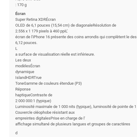
: 170 g
Écran
Super Retina XDRÉcran
OLED de 6,1 pouces (15,54 cm) de diagonaleRésolution de
2.556 x 1 179 pixels à 460 ppiL'
écran de l'iPhone 16 présente des coins arrondis qui complètent le de
6,12 pouces.
L
a surface de visualisation réelle est inférieure.
Les deux
modèlesÉcran
dynamique
IslandHDRTrue
ToneGamme de couleurs étendue (P3)
Réponse
haptiqueContraste de
2 000 000:1 (typique)
Luminosité maximale de 1 000 nits (typique), luminosité de pointe de 1 
Couvercle oléophobe résistant aux
empreintes digitalesPrise en charge de l'
affichage simultané de plusieurs langues et groupes de caractères
d