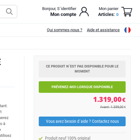
Bonjour, S´identifier
Mon panier
Mon compte
Articles:
0
Qui sommes-nous ?
Aide et assistance
E
CE PRODUIT N´EST PAS DISPONIBLE POUR LE
MOMENT
PRÉVENEZ-MOI LORSQUE DISPONIBLE
1.319,00
€
tant.
Avant: 1.339,00
€
t
uerez
Vous avez besoin d´aide ? Contactez nous
éo à
e
tilisez
Produit neuf 100% original