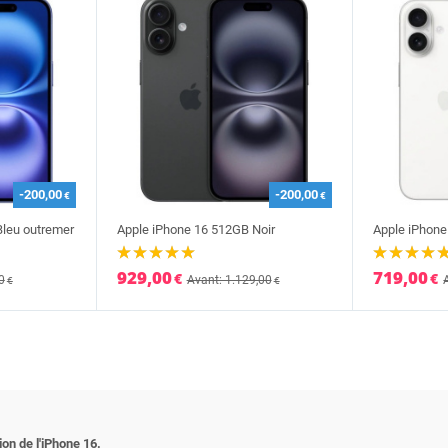
-200,00
-200,00
€
€
Bleu outremer
Apple iPhone 16 512GB Noir
Apple iPhone
929,00
719,00
€
€
0
Avant: 1.129,00
€
€
ion de l'iPhone 16.