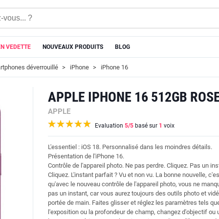
EN VEDETTE
NOUVEAUX PRODUITS
BLOG
tphones déverrouillé
iPhone
iPhone 16
APPLE IPHONE 16 512GB ROS
APPLE
Evaluation
5
/5
basé sur
1
voix
L'essentiel : iOS 18. Personnalisé dans les moindres détails.
Présentation de l'iPhone 16.
Contrôle de l'appareil photo. Ne pas perdre. Cliquez. Pas un ins
Cliquez. L'instant parfait ? Vu et non vu. La bonne nouvelle, c'es
qu'avec le nouveau contrôle de l'appareil photo, vous ne manq
pas un instant, car vous aurez toujours des outils photo et vid
portée de main. Faites glisser et réglez les paramètres tels qu
l'exposition ou la profondeur de champ, changez d'objectif ou u