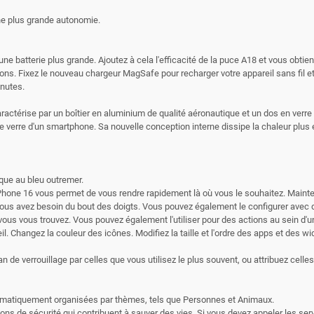
une plus grande autonomie.
 une batterie plus grande. Ajoutez à cela l'efficacité de la puce A18 et vous ob
athons. Fixez le nouveau chargeur MagSafe pour recharger votre appareil sans fi
inutes.
ractérise par un boîtier en aluminium de qualité aéronautique et un dos en verre t
le verre d'un smartphone. Sa nouvelle conception interne dissipe la chaleur plu
ique au bleu outremer.
iPhone 16 vous permet de vous rendre rapidement là où vous le souhaitez. Mainte
vous avez besoin du bout des doigts. Vous pouvez également le configurer avec d
où vous vous trouvez. Vous pouvez également l'utiliser pour des actions au sein
il. Changez la couleur des icônes. Modifiez la taille et l'ordre des apps et des 
e verrouillage par celles que vous utilisez le plus souvent, ou attribuez celle
utomatiquement organisées par thèmes, tels que Personnes et Animaux.
ions de sécurité qui contribuent à sauver des vies. Si vous devez appeler les s