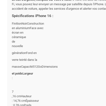
Fi, vous pouvez leur envoyer un message par satellite depuis l'iPhone.
accident de voiture, appeler les services d'urgence et alerter vos con
Spécifications iPhone 16 :
FinitionNoirConstruction
en aluminiumFace avec
écran en
céramique
de
nouvelle
générationFond en
verre teinté dans la
masseCapacité512GoDimensions
et poidsLargeur
:
7
,16 cmHauteur
: 14,76 cmÉpaisseur
: 0,78 cmPoids