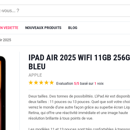
EN VEDETTE
NOUVEAUX PRODUITS
BLOG
ir 2025
IPAD AIR 2025 WIFI 11GB 256
BLEU
APPLE
Evaluation
5
/5
basé sur
1
voix
Deux tailles. Des tonnes de possibilités. L'iPad Air est disponi
deux tailles : 11 pouces ou 13 pouces. Quel que soit votre choi
verrez le monde d'une autre façon grâce au superbe écran Liq
Retina, qui offre une réactivité immédiate et une image haute
résolution brillante à tous points de vue.
Les modèles 11 et 13 pouces sont très confortables à transpor