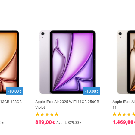
-10,00
-10,00
€
€
i 13GB 128GB
Apple iPad Air 2025 WiFi 11GB 256GB
Apple iPad Ai
Violet
11
819,00
1.469,00
€
0
Avant: 829,00
€
€