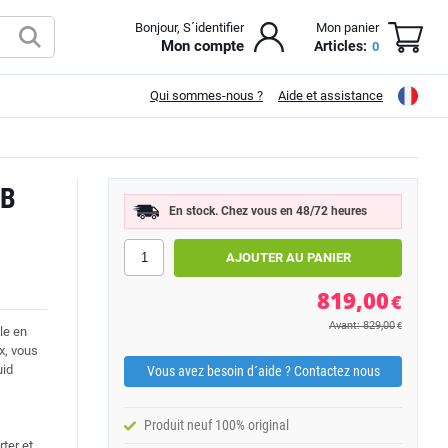
Bonjour, S´identifier
Mon panier
Mon compte
Articles:
0
Qui sommes-nous ?
Aide et assistance
GB
En stock. Chez vous en 48/72 heures
819,00
€
Avant: 829,00
€
ble en
x, vous
uid
Vous avez besoin d´aide ? Contactez nous
Produit neuf 100% original
ter et