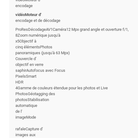
encodage
vidéoMoteur d'
encodage et de décodage
ProResDécodageAV1Caméra12 Mpx grand angle et ouverture f/1,
8Zoom numérique jusqu'à
x5Objectif à
cinq élémentsPhotos
panoramiques (jusqu'à 63 Mpx)
Couvercle d'
objectif en verre
saphirAutofocus avec Focus
PixelsSmart
HDR
4Gamme de couleurs étendue pour les photos et Live
PhotosGéotagging des
photosStabilisation
automatique
de l'
imageMode
rafaleCapture d'
images aux