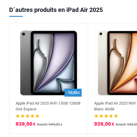
D´autres produits en iPad Air 2025
-10,00
€
Apple iPad Air 2025 WiFi 13GB 128GB
Apple iPad Air 2025 WiF
Gris Espace
Blanc étoilé
939,00
939,00
€
€
Avant: 949,00
Avant: 949,0
€