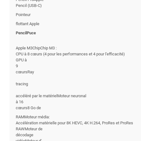
Pencil (USB-C)
Pointeur
flottant Apple
PencilPuce
Apple M3ChipChip M3 :
CPU à 8 cœurs (4 pour les performances et 4 pour l'efficacité)
GPU à
9
cœursRay
tracing
accéléré par le matérielMoteur neuronal
à 16
cœurs8 Go de
RAMMoteur média:
Accélération matérielle pour 8K HEVC, 4K H.264, ProRes et ProRes
RAWMoteur de
décodage
vidéoMoteur d'