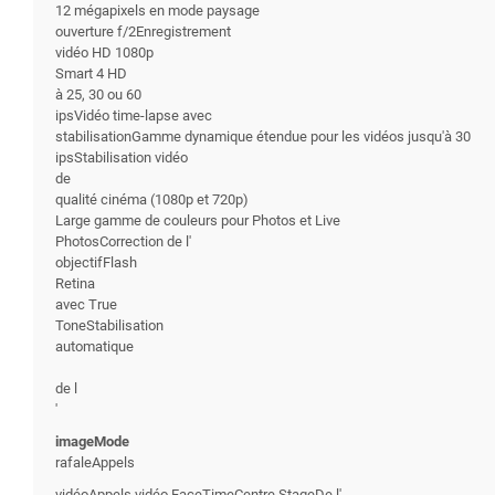
12 mégapixels en mode paysage
ouverture f/2Enregistrement
vidéo HD 1080p
Smart 4 HD
à 25, 30 ou 60
ipsVidéo time-lapse avec
stabilisationGamme dynamique étendue pour les vidéos jusqu'à 30
ipsStabilisation vidéo
de
qualité cinéma (1080p et 720p)
Large gamme de couleurs pour Photos et Live
PhotosCorrection de l'
objectifFlash
Retina
avec True
ToneStabilisation
automatique
de l
'
imageMode
rafaleAppels
vidéoAppels vidéo FaceTimeCentre StageDe l'