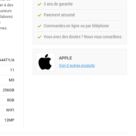
3 ans de garantie
uer à des
usieurs
Paiement sécurisé
llaborez
e
Commandes en ligne ou par téléphone
rmes.
Vous avez des doutes ? Nous vous conseillons
APPLE
A44TY/A
Voir d´autres produits
11
M3
256GB
8GB
WIFI
12MP