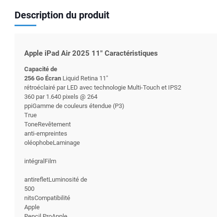
Description du produit
Apple iPad Air 2025 11" Caractéristiques
Capacité de
256 Go Écran
Liquid Retina 11"
rétroéclairé par LED avec technologie Multi-Touch et IPS2
360 par 1.640 pixels @ 264
ppiGamme de couleurs étendue (P3)
True
ToneRevêtement
anti-empreintes
oléophobeLaminage
intégralFilm
antirefletLuminosité de
500
nitsCompatibilité
Apple
Pencil ProApple