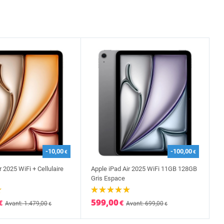
-10,00
-100,00
€
€
r 2025 WiFi + Cellulaire
Apple iPad Air 2025 WiFi 11GB 128GB
Gris Espace
599,00
€
€
Avant: 1.479,00
Avant: 699,00
€
€