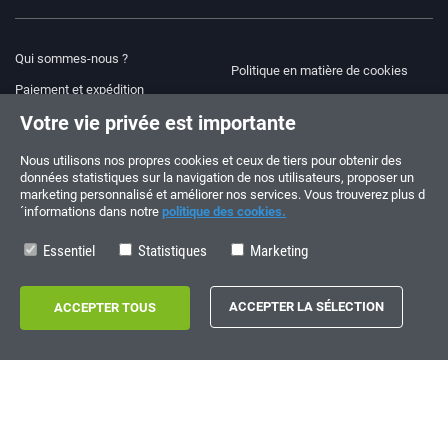
Qui sommes-nous ?
Politique en matière de cookies
Paiement et expédition
Blog
Votre vie privée est importante
Avis juridique
Aide et assistance
Modalités et conditions
Nous utilisons nos propres cookies et ceux de tiers pour obtenir des
données statistiques sur la navigation de nos utilisateurs, proposer un
Politique de confidentialité
marketing personnalisé et améliorer nos services. Vous trouverez plus d
´informations dans notre
politique des cookies.
Suivez-nous !
COMMANDES ET QUESTIONS
+34 910 600 459
Essentiel
Statistiques
Marketing
+34 622 219 640
HORAIRES D’ÉTÉ
Du lundi au vendredi: 10:00 - 14:00
Copyright © 2026 - electrouno.es, propiedad de NoxSmart Trade, SLU - CIF:
B88595210. Registro mercantil: Tomo: 40133, Folio: 172, Sección: 8, Hoja
Registral: 713198