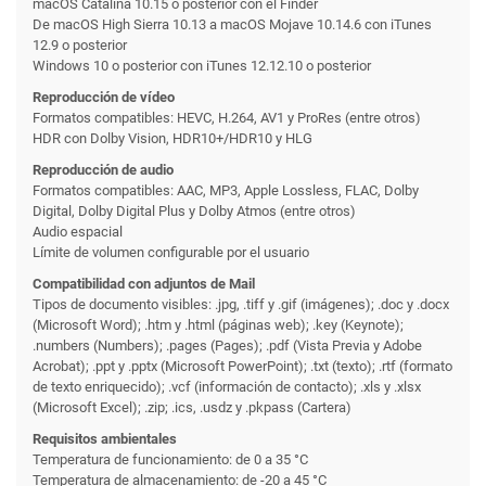
macOS Catalina 10.15 o posterior con el Finder
De macOS High Sierra 10.13 a macOS Mojave 10.14.6 con iTunes
12.9 o posterior
Windows 10 o posterior con iTunes 12.12.10 o posterior
Reproducción de vídeo
Formatos compatibles: HEVC, H.264, AV1 y ProRes (entre otros)
HDR con Dolby Vision, HDR10+/HDR10 y HLG
Reproducción de audio
Formatos compatibles: AAC, MP3, Apple Lossless, FLAC, Dolby
Digital, Dolby Digital Plus y Dolby Atmos (entre otros)
Audio espacial
Límite de volumen configurable por el usuario
Compatibilidad con adjuntos de Mail
Tipos de documento visibles: .jpg, .tiff y .gif (imágenes); .doc y .docx
(Microsoft Word); .htm y .html (páginas web); .key (Keynote);
.numbers (Numbers); .pages (Pages); .pdf (Vista Previa y Adobe
Acrobat); .ppt y .pptx (Microsoft PowerPoint); .txt (texto); .rtf (formato
de texto enriquecido); .vcf (información de contacto); .xls y .xlsx
(Microsoft Excel); .zip; .ics, .usdz y .pkpass (Cartera)
Requisitos ambientales
Temperatura de funcionamiento: de 0 a 35 °C
Temperatura de almacenamiento: de -20 a 45 °C