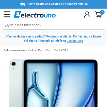
Envío Gratis en Pedidos a España Península
0
¿Tienes dudas con tu pedido? Podemos ayudarte. Contáctanos a través
del chat o llamando al teléfono
910 600 459
Todas las categorías
Tablets / iPad
iPad
iPad Air 2025