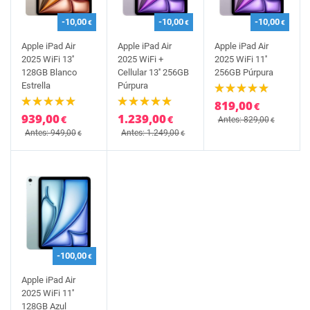
-10,00
-10,00
-10,00
€
€
€
Apple iPad Air
Apple iPad Air
Apple iPad Air
2025 WiFi 13''
2025 WiFi +
2025 WiFi 11''
128GB Blanco
Cellular 13'' 256GB
256GB Púrpura
Estrella
Púrpura
819,00
€
939,00
1.239,00
€
€
Antes: 829,00
€
Antes: 949,00
Antes: 1.249,00
€
€
-100,00
€
Apple iPad Air
2025 WiFi 11''
128GB Azul