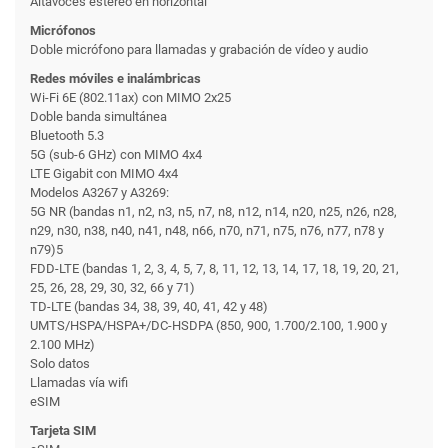
Altavoces estéreo en horizontal
Micrófonos
Doble micrófono para llamadas y grabación de vídeo y audio
Redes móviles e inalámbricas
Wi-Fi 6E (802.11ax) con MIMO 2x25
Doble banda simultánea
Bluetooth 5.3
5G (sub-6 GHz) con MIMO 4x4
LTE Gigabit con MIMO 4x4
Modelos A3267 y A3269:
5G NR (bandas n1, n2, n3, n5, n7, n8, n12, n14, n20, n25, n26, n28,
n29, n30, n38, n40, n41, n48, n66, n70, n71, n75, n76, n77, n78 y
n79)5
FDD-LTE (bandas 1, 2, 3, 4, 5, 7, 8, 11, 12, 13, 14, 17, 18, 19, 20, 21,
25, 26, 28, 29, 30, 32, 66 y 71)
TD-LTE (bandas 34, 38, 39, 40, 41, 42 y 48)
UMTS/HSPA/HSPA+/DC-HSDPA (850, 900, 1.700/2.100, 1.900 y
2.100 MHz)
Solo datos
Llamadas vía wifi
eSIM
Tarjeta SIM