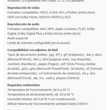
Windows 10 o posterior con iTunes 12.12.10 o posterior
Reproducción de vídeo
Formatos compatibles: HEVC, H.264, AV1 y ProRes (entre otros)
HDR con Dolby Vision, HDR10+/HDR10 y HLG
Reproducción de audio
Formatos compatibles: AAC, MP3, Apple Lossless, FLAC, Dolby
Digital, Dolby Digital Plus y Dolby Atmos (entre otros)
Audio espacial
Límite de volumen configurable por el usuario
Compatibilidad con adjuntos de Mail
Tipos de documento visibles: .jpg, .tiff y .gif (imágenes); .doc y .docx
(Microsoft Word); .htm y .html (páginas web); .key (Keynote);
.numbers (Numbers); .pages (Pages); .pdf (Vista Previa y Adobe
Acrobat); .ppt y .pptx (Microsoft PowerPoint); .txt (texto); .rtf (formato
de texto enriquecido); .vcf (información de contacto); .xls y .xlsx
(Microsoft Excel); .zip; .ics, .usdz y .pkpass (Cartera)
Requisitos ambientales
Temperatura de funcionamiento: de 0 a 35 °C
Temperatura de almacenamiento: de -20 a 45 °C
Humedad relativa: del 5 al 95 % sin condensación
Altitud máxima de funcionamiento: probado hasta 3.000 m