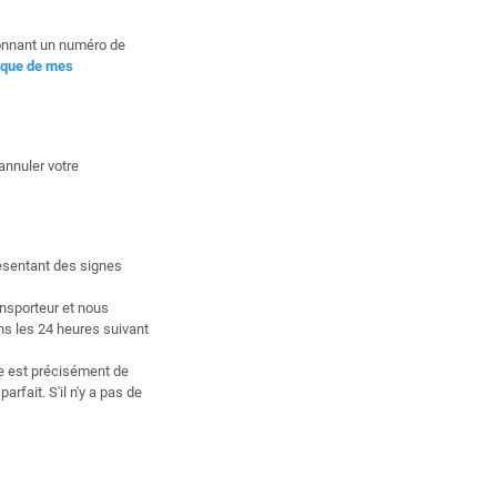
donnant un numéro de
ique de mes
annuler votre
résentant des signes
nsporteur et nous
ns les 24 heures suivant
ge est précisément de
arfait. S'il n'y a pas de