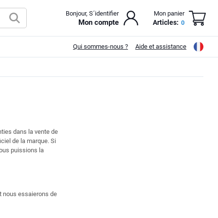
Bonjour, S´identifier
Mon panier
Mon compte
Articles:
0
Qui sommes-nous ?
Aide et assistance
nties dans la vente de
ciel de la marque. Si
ous puissions la
t nous essaierons de