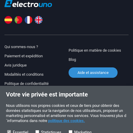
Qui sommes-nous ?
Politique en matière de cookies
Paiement et expédition
Blog
Avis juridique
Aide et assistance
Modalités et conditions
Politique de confidentialité
Votre vie privée est importante
Suivez-nous !
COMMANDES ET QUESTIONS
+34 910 600 459
Nous utilisons nos propres cookies et ceux de tiers pour obtenir des
+34 622 219 640
données statistiques sur la navigation de nos utilisateurs, proposer un
marketing personnalisé et améliorer nos services. Vous trouverez plus d
´informations dans notre
politique des cookies.
HORAIRES D’ÉTÉ
Du lundi au vendredi: 10:00 - 14:00
Essentiel
Statistiques
Marketing