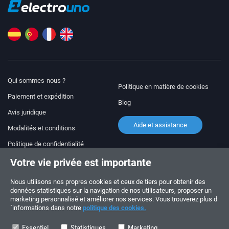
Qui sommes-nous ?
Politique en matière de cookies
Paiement et expédition
Blog
Avis juridique
Aide et assistance
Modalités et conditions
Politique de confidentialité
Votre vie privée est importante
Suivez-nous !
COMMANDES ET QUESTIONS
+34 910 600 459
Nous utilisons nos propres cookies et ceux de tiers pour obtenir des
+34 622 219 640
données statistiques sur la navigation de nos utilisateurs, proposer un
marketing personnalisé et améliorer nos services. Vous trouverez plus d
´informations dans notre
politique des cookies.
HORAIRES D’ÉTÉ
Du lundi au vendredi: 10:00 - 14:00
Essentiel
Statistiques
Marketing