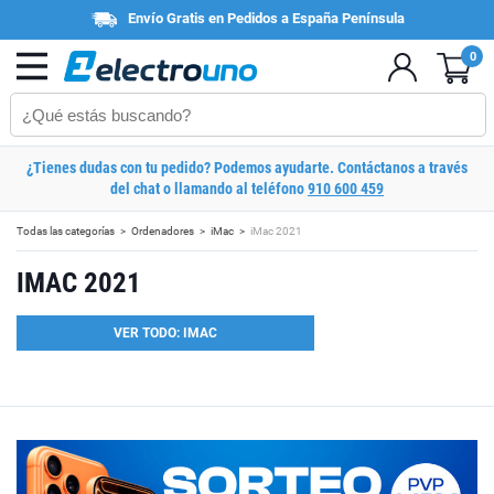
Envío Gratis en Pedidos a España Península
0
¿Tienes dudas con tu pedido? Podemos ayudarte. Contáctanos a través
del chat o llamando al teléfono
910 600 459
Todas las categorías
Ordenadores
iMac
iMac 2021
IMAC 2021
VER TODO: IMAC