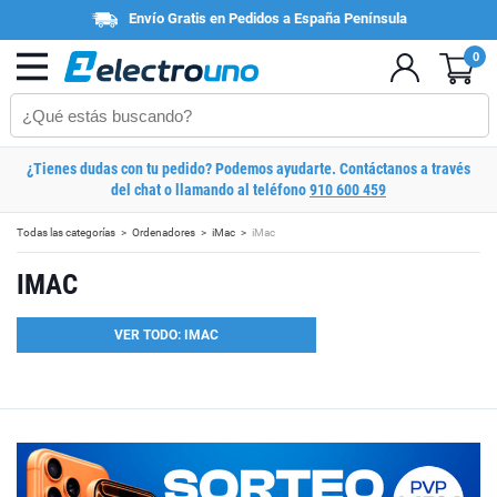
Envío Gratis en Pedidos a España Península
0
¿Tienes dudas con tu pedido? Podemos ayudarte. Contáctanos a través
del chat o llamando al teléfono
910 600 459
Todas las categorías
Ordenadores
iMac
iMac
IMAC
VER TODO: IMAC