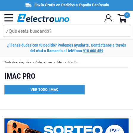
Envío Gratis en Pedidos a España Península
0
¿Tienes dudas con tu pedido? Podemos ayudarte. Contáctanos a través
del chat o llamando al teléfono
910 600 459
Todas las categorías
Ordenadores
iMac
iMac Pro
IMAC PRO
VER TODO: IMAC