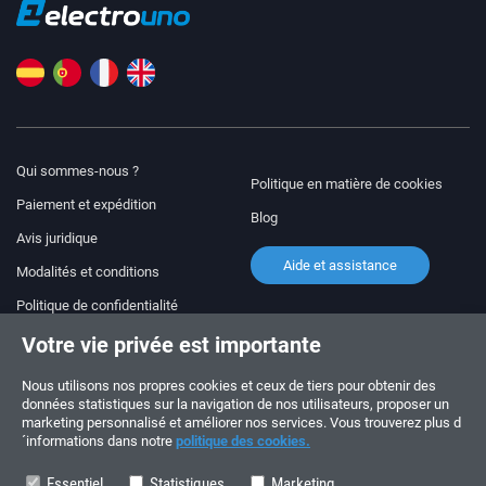
Qui sommes-nous ?
Politique en matière de cookies
Paiement et expédition
Blog
Avis juridique
Aide et assistance
Modalités et conditions
Politique de confidentialité
Votre vie privée est importante
Suivez-nous !
COMMANDES ET QUESTIONS
+34 910 600 459
Nous utilisons nos propres cookies et ceux de tiers pour obtenir des
+34 622 219 640
données statistiques sur la navigation de nos utilisateurs, proposer un
marketing personnalisé et améliorer nos services. Vous trouverez plus d
´informations dans notre
politique des cookies.
HORAIRES D’ÉTÉ
Du lundi au vendredi: 10:00 - 14:00
Essentiel
Statistiques
Marketing