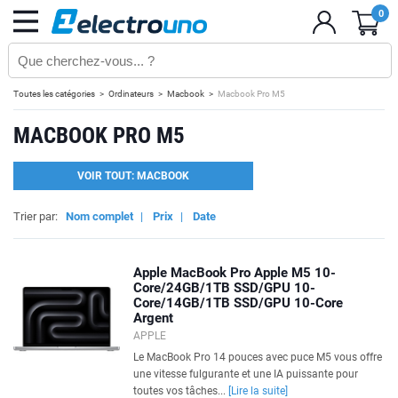
0
Toutes les catégories
Ordinateurs
Macbook
Macbook Pro M5
MACBOOK PRO M5
VOIR TOUT: MACBOOK
Trier par:
Nom complet
|
Prix
|
Date
Apple MacBook Pro Apple M5 10-
Core/24GB/1TB SSD/GPU 10-
Core/14GB/1TB SSD/GPU 10-Core
Argent
APPLE
Le MacBook Pro 14 pouces avec puce M5 vous offre
une vitesse fulgurante et une IA puissante pour
toutes vos tâches...
[Lire la suite]