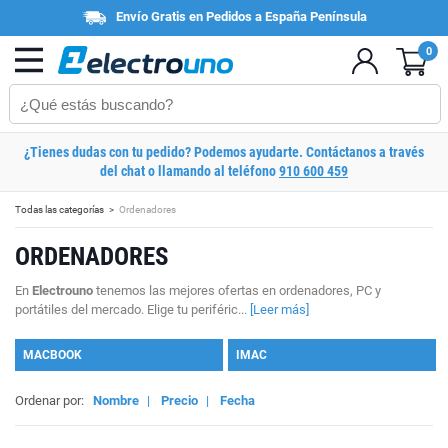
Envío Gratis en Pedidos a España Península
0
¿Tienes dudas con tu pedido? Podemos ayudarte. Contáctanos a través
del chat o llamando al teléfono
910 600 459
Todas las categorías
Ordenadores
ORDENADORES
En
Electrouno
tenemos las mejores ofertas en ordenadores, PC y
portátiles del mercado. Elige tu periféric...
[Leer más]
MACBOOK
IMAC
Ordenar por:
Nombre
|
Precio
|
Fecha