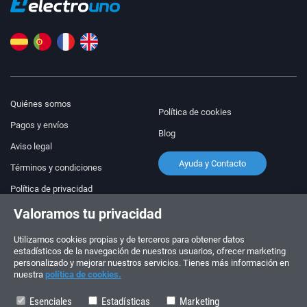
Quiénes somos
Política de cookies
Pagos y envíos
Blog
Aviso legal
Ayuda y Contacto
Términos y condiciones
Política de privacidad
Valoramos tu privacidad
¡Síguenos!
PEDIDOS Y CONSULTAS
+34 910 600 459
Utilizamos cookies propias y de terceros para obtener datos
+34 622 219 640
estadísticos de la navegación de nuestros usuarios, ofrecer marketing
personalizado y mejorar nuestros servicios. Tienes más información en
nuestra
política de cookies.
HORARIO DE VERANO
Lunes a viernes: 10:00 - 14:00
Esenciales
Estadísticas
Marketing