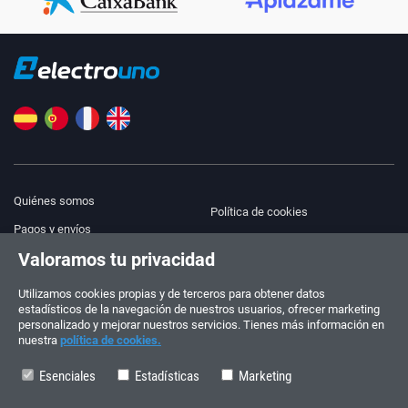
Quiénes somos
Política de cookies
Pagos y envíos
Blog
Valoramos tu privacidad
Aviso legal
Ayuda y Contacto
Términos y condiciones
Utilizamos cookies propias y de terceros para obtener datos
estadísticos de la navegación de nuestros usuarios, ofrecer marketing
Política de privacidad
personalizado y mejorar nuestros servicios. Tienes más información en
nuestra
política de cookies.
¡Síguenos!
PEDIDOS Y CONSULTAS
+34 910 600 459
Esenciales
Estadísticas
Marketing
+34 622 219 640