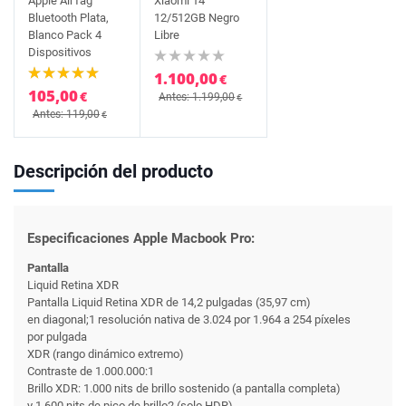
Apple AirTag
Xiaomi 14
Bluetooth Plata,
12/512GB Negro
Blanco Pack 4
Libre
Dispositivos
1.100,00
€
105,00
€
Antes: 1.199,00
€
Antes: 119,00
€
Descripción del producto
Especificaciones Apple Macbook Pro:
Pantalla
Liquid Retina XDR
Pantalla Liquid Retina XDR de 14,2 pulgadas (35,97 cm)
en diagonal;1 resolución nativa de 3.024 por 1.964 a 254 píxeles
por pulgada
XDR (rango dinámico extremo)
Contraste de 1.000.000:1
Brillo XDR: 1.000 nits de brillo sostenido (a pantalla completa)
y 1.600 nits de pico de brillo2 (solo HDR)