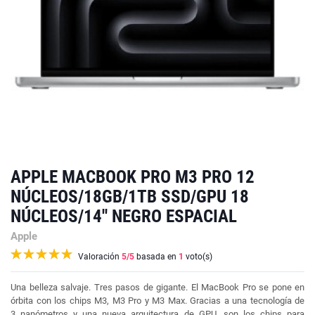
APPLE MACBOOK PRO M3 PRO 12
NÚCLEOS/18GB/1TB SSD/GPU 18
NÚCLEOS/14'' NEGRO ESPACIAL
Apple
Valoración
5
/5
basada en
1
voto(s)
Una belleza salvaje. Tres pasos de gigante. El MacBook Pro se pone en
órbita con los chips M3, M3 Pro y M3 Max. Gracias a una tecnología de
3 nanómetros y una nueva arquitectura de GPU, son los chips para