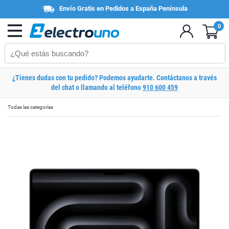
Envío Gratis en Pedidos a España Península
0
¿Tienes dudas con tu pedido? Podemos ayudarte. Contáctanos a través
del chat o llamando al teléfono
910 600 459
Todas las categorías