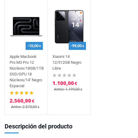
-10,00
-99,00
€
€
Apple Macbook
Xiaomi 14
Pro M3 Pro 12
12/512GB Negro
Núcleos/18GB/1TB
Libre
SSD/GPU 18
Núcleos/14'' Negro
1.100,00
€
Espacial
Antes: 1.199,00
€
2.560,00
€
Antes: 2.570,00
€
Descripción del producto