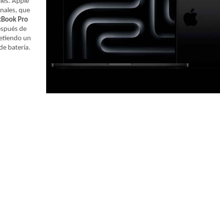
iles.
Apple
onales, que
Book Pro
espués de
etiendo un
de batería.