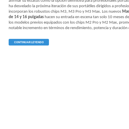
afirmar su estatus como la opción definitiva para profesionales portát
ha desvelado la próxima iteración de sus portátiles dirigidos a profesi
incorporan los robustos chips M3, M3 Pro y M3 Max. Los nuevos
Mac
de 14 y 16 pulgadas
hacen su entrada en escena tan solo 10 meses d
los modelos previos equipados con los chips M2 Pro y M2 Max, prom
notable incremento en términos de rendimiento, potencia y duración 
CONTINUAR LEYENDO