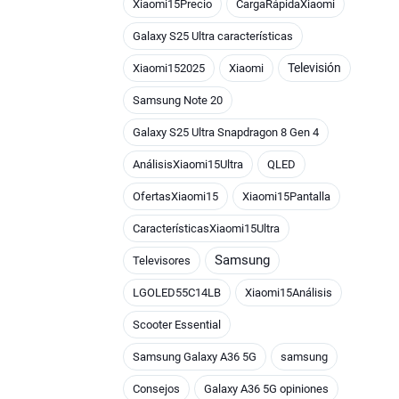
Xiaomi15Precio
CargaRápidaXiaomi
Galaxy S25 Ultra características
Televisión
Xiaomi152025
Xiaomi
Samsung Note 20
Galaxy S25 Ultra Snapdragon 8 Gen 4
AnálisisXiaomi15Ultra
QLED
OfertasXiaomi15
Xiaomi15Pantalla
CaracterísticasXiaomi15Ultra
Samsung
Televisores
LGOLED55C14LB
Xiaomi15Análisis
Scooter Essential
Samsung Galaxy A36 5G
samsung
Consejos
Galaxy A36 5G opiniones