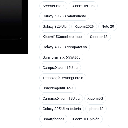
Scooter Pro 2
Xiaomi15Ultra
Galaxy A36 5G rendimiento
Galaxy S25 Ultr
Xiaomi2025
Note 20
Xiaomi15Características
Scooter 1S
Galaxy A36 5G comparativa
Sony Bravia XR-55A80L
CompraXiaomi15Ultra
TecnologíaDeVanguardia
Snapdragon8Gen3
CámarasXiaomi15Ultra
Xiaomi5G
Galaxy S25 Ultra batería
iphone13
Smartphones
Xiaomi15Opinión