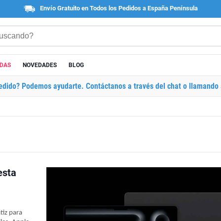
Envío Gratuito en Todos los Pedidos a España Península
ADAS
NOVEDADES
BLOG
edido? Podemos ayudarte. Contáctanos a través del chat o llamando 
esta
tiz para