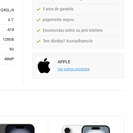
3 anos de garantia
Q4QL/A
pagamento seguro
6.1''
A18
Encomendas online ou pelo telefone
128GB
Tem dúvidas? Aconselhamo-lo
5G
48MP
APPLE
Ver outros produtos