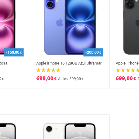
-150,00
-200,00
€
€
Rosa
Apple iPhone 16 128GB Azul Ultramar
Apple iPhone
699,00
699,00
€
€
0
Antes: 899,00
€
€