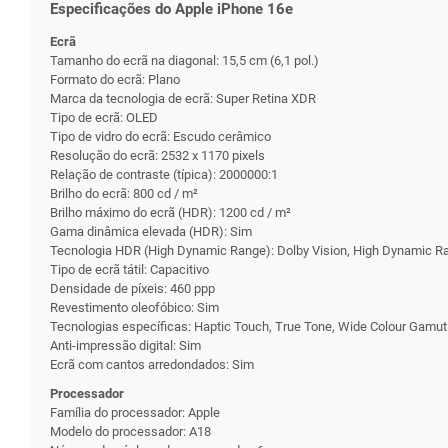
Especificações do Apple iPhone 16e
Ecrã
Tamanho do ecrã na diagonal: 15,5 cm (6,1 pol.)
Formato do ecrã: Plano
Marca da tecnologia de ecrã: Super Retina XDR
Tipo de ecrã: OLED
Tipo de vidro do ecrã: Escudo cerâmico
Resolução do ecrã: 2532 x 1170 pixels
Relação de contraste (típica): 2000000:1
Brilho do ecrã: 800 cd / m²
Brilho máximo do ecrã (HDR): 1200 cd / m²
Gama dinâmica elevada (HDR): Sim
Tecnologia HDR (High Dynamic Range): Dolby Vision, High Dynamic 
Tipo de ecrã tátil: Capacitivo
Densidade de píxeis: 460 ppp
Revestimento oleofóbico: Sim
Tecnologias específicas: Haptic Touch, True Tone, Wide Colour Gamut
Anti-impressão digital: Sim
Ecrã com cantos arredondados: Sim
Processador
Família do processador: Apple
Modelo do processador: A18