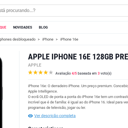
AQUE
NOVIDADES
BLOG
phones desbloqueado
iPhone
iPhone 16e
APPLE IPHONE 16E 128GB PR
APPLE
Avaliação
4
/5
baseada em
3
voto(s)
iPhone 16e: O derradeiro iPhone. Um preço premium. Concebid
Apple Intelligence.
O ecrã OLED de ponta a ponta do iPhone 16e tem um contrast
incrível que é de família: é igual ao do iPhone 16. Ideal para ve
programas de televisão, jogar ou ler.
Ver descrição completa