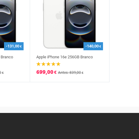
-131,00
-140,00
€
€
 Branco
Apple iPhone 16e 256GB Branco
699,00
€
0
Antes: 839,00
€
€