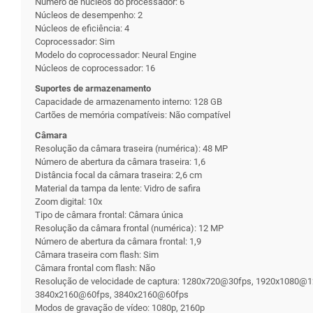
Número de núcleos do processador: 6
Núcleos de desempenho: 2
Núcleos de eficiência: 4
Coprocessador: Sim
Modelo do coprocessador: Neural Engine
Núcleos de coprocessador: 16
Suportes de armazenamento
Capacidade de armazenamento interno: 128 GB
Cartões de memória compatíveis: Não compatível
Câmara
Resolução da câmara traseira (numérica): 48 MP
Número de abertura da câmara traseira: 1,6
Distância focal da câmara traseira: 2,6 cm
Material da tampa da lente: Vidro de safira
Zoom digital: 10x
Tipo de câmara frontal: Câmara única
Resolução da câmara frontal (numérica): 12 MP
Número de abertura da câmara frontal: 1,9
Câmara traseira com flash: Sim
Câmara frontal com flash: Não
Resolução de velocidade de captura: 1280x720@30fps, 1920x1080
3840x2160@60fps, 3840x2160@60fps
Modos de gravação de vídeo: 1080p, 2160p