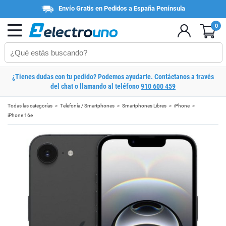
Envío Gratis en Pedidos a España Península
0
¿Tienes dudas con tu pedido? Podemos ayudarte. Contáctanos a través
del chat o llamando al teléfono
910 600 459
Todas las categorías
Telefonía / Smartphones
Smartphones Libres
iPhone
iPhone 16e