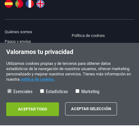
Quiénes somos
Política de cookies
Pagos y envíos
Blog
Valoramos tu privacidad
Aviso legal
Ayuda y Contacto
Términos y condiciones
Utilizamos cookies propias y de terceros para obtener datos
estadísticos de la navegación de nuestros usuarios, ofrecer marketing
Política de privacidad
personalizado y mejorar nuestros servicios. Tienes más información en
nuestra
política de cookies.
¡Síguenos!
PEDIDOS Y CONSULTAS
+34 910 600 459
Esenciales
Estadísticas
Marketing
+34 622 219 640
HORARIO DE VERANO
Lunes a viernes: 10:00 - 14:00
Copyright © 2026 - electrouno.es, propiedad de NoxSmart Trade, SLU - CIF: