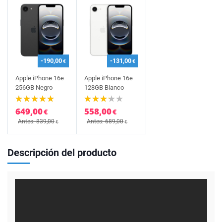
-190,00
-131,00
€
€
Apple iPhone 16e
Apple iPhone 16e
256GB Negro
128GB Blanco
649,00
558,00
€
€
Antes: 839,00
Antes: 689,00
€
€
Descripción del producto