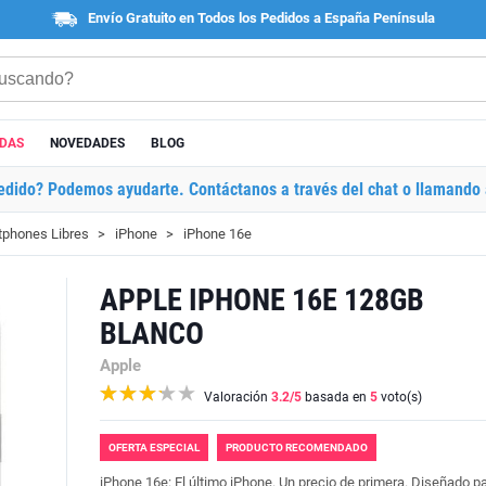
Envío Gratuito en Todos los Pedidos a España Península
ADAS
NOVEDADES
BLOG
edido? Podemos ayudarte. Contáctanos a través del chat o llamando 
phones Libres
iPhone
iPhone 16e
APPLE IPHONE 16E 128GB
BLANCO
Apple
Valoración
3.2
/5
basada en
5
voto(s)
OFERTA ESPECIAL
PRODUCTO RECOMENDADO
iPhone 16e: El último iPhone. Un precio de primera. Diseñado p