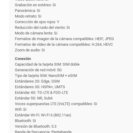
Grabación en estéreo: Si
Panorámica: Si
Modo retrato: Si
Corrección de ojos rojos: Y
Reducción del ruido del viento: Si
Modo de cámara lenta: Si
Formatos de imagen de la cámara compatibles: HEIF, JPEG
Formatos de vídeo de la cámara compatibles: H.264, HEVC
Zoom de audio: Si
Conexión
Capacidad de la tarjeta SIM: SIM doble
Generación de red móvil: 5G
Tipo de tarjeta SIM: NanoSIM + eSIM
Estándares 2G: Edge, GSM
Estándares 3G: HSPA+, UMTS
Estándar 4G: TD-LTE & FDD-LTE
Estándar 5G: NR, Sub6
Voces superpuestas LTE (VoLTE) compatibles: Si
Wifi: Si
Estándar Wi-Fi: Wi-Fi 6 (802.11ax)
Bluetooth: Si
Versión de Bluetooth: 5.3
Banda de frecuencia: Pentabanda