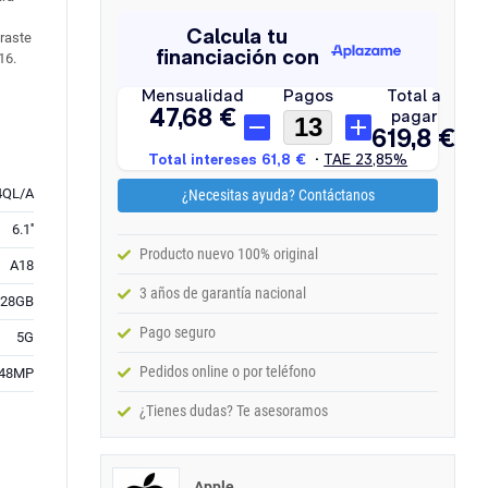
traste
16.
QL/A
¿Necesitas ayuda? Contáctanos
6.1''
Producto nuevo 100% original
A18
3 años de garantía nacional
128GB
Pago seguro
5G
Pedidos online o por teléfono
48MP
¿Tienes dudas? Te asesoramos
Apple