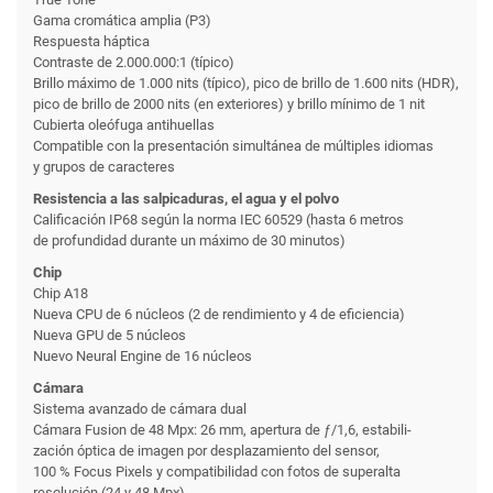
Gama cromática amplia (P3)
Respuesta háptica
Contraste de 2.000.000:1 (típico)
Brillo máximo de 1.000 nits (típico), pico de brillo de 1.600 nits (HDR),
pico de brillo de 2000 nits (en exteriores) y brillo mínimo de 1 nit
Cubierta oleófuga antihuellas
Compatible con la presentación simultánea de múltiples idiomas
y grupos de caracteres
Resistencia a las salpicaduras, el agua y el polvo
Calificación IP68 según la norma IEC 60529 (hasta 6 metros
de profundidad durante un máximo de 30 minutos)
Chip
Chip A18
Nueva CPU de 6 núcleos (2 de rendi­miento y 4 de eficiencia)
Nueva GPU de 5 núcleos
Nuevo Neural Engine de 16 núcleos
Cámara
Sistema avanzado de cámara dual
Cámara Fusion de 48 Mpx: 26 mm, apertura de ƒ/1,6, estabili­
zación óptica de imagen por desplazamiento del sensor,
100 % Focus Pixels y compati­bilidad con fotos de superalta
resolución (24 y 48 Mpx)