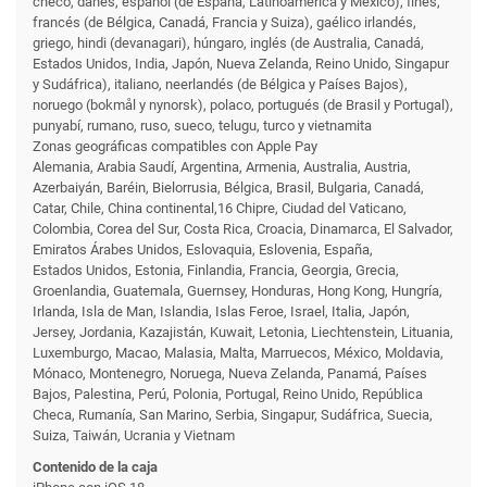
checo, danés, español (de España, Latinoamérica y México), finés,
francés (de Bélgica, Canadá, Francia y Suiza), gaélico irlandés,
griego, hindi (devanagari), húngaro, inglés (de Australia, Canadá,
Estados Unidos, India, Japón, Nueva Zelanda, Reino Unido, Singapur
y Sudáfrica), italiano, neerlandés (de Bélgica y Países Bajos),
noruego (bokmål y nynorsk), polaco, portugués (de Brasil y Portugal),
punyabí, rumano, ruso, sueco, telugu, turco y vietnamita
Zonas geográficas compatibles con Apple Pay
Alemania, Arabia Saudí, Argentina, Armenia, Australia, Austria,
Azerbaiyán, Baréin, Bielorrusia, Bélgica, Brasil, Bulgaria, Canadá,
Catar, Chile, China continental,16 Chipre, Ciudad del Vaticano,
Colombia, Corea del Sur, Costa Rica, Croacia, Dinamarca, El Salvador,
Emiratos Árabes Unidos, Eslovaquia, Eslovenia, España,
Estados Unidos, Estonia, Finlandia, Francia, Georgia, Grecia,
Groenlandia, Guatemala, Guernsey, Honduras, Hong Kong, Hungría,
Irlanda, Isla de Man, Islandia, Islas Feroe, Israel, Italia, Japón,
Jersey, Jordania, Kazajistán, Kuwait, Letonia, Liechtenstein, Lituania,
Luxemburgo, Macao, Malasia, Malta, Marruecos, México, Moldavia,
Mónaco, Montenegro, Noruega, Nueva Zelanda, Panamá, Países
Bajos, Palestina, Perú, Polonia, Portugal, Reino Unido, República
Checa, Rumanía, San Marino, Serbia, Singapur, Sudáfrica, Suecia,
Suiza, Taiwán, Ucrania y Vietnam
Contenido de la caja