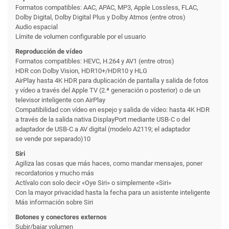
Formatos compatibles: AAC, APAC, MP3, Apple Lossless, FLAC,
Dolby Digital, Dolby Digital Plus y Dolby Atmos (entre otros)
Audio espacial
Límite de volumen configurable por el usuario
Reproducción de vídeo
Formatos compatibles: HEVC, H.264 y AV1 (entre otros)
HDR con Dolby Vision, HDR10+/HDR10 y HLG
AirPlay hasta 4K HDR para duplicación de pantalla y salida de fotos
y vídeo a través del Apple TV (2.ª generación o posterior) o de un
televisor inteligente con AirPlay
Compati­bilidad con vídeo en espejo y salida de vídeo: hasta 4K HDR
a través de la salida nativa DisplayPort mediante USB-C o del
adaptador de USB-C a AV digital (modelo A2119; el adaptador
se vende por separado)10
Siri
Agiliza las cosas que más haces, como mandar mensajes, poner
recordatorios y mucho más
Actívalo con solo decir «Oye Siri» o simplemente «Siri»
Con la mayor privacidad hasta la fecha para un asistente inteligente
Más información sobre Siri
Botones y conectores externos
Subir/bajar volumen