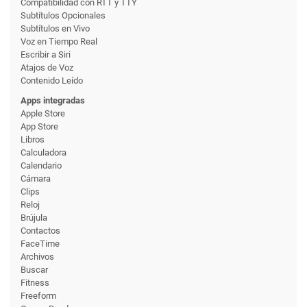
Compati­bilidad con RTT y TTY
Subtítulos Opcionales
Subtítulos en Vivo
Voz en Tiempo Real
Escribir a Siri
Atajos de Voz
Contenido Leído
Apps integradas
Apple Store
App Store
Libros
Calculadora
Calendario
Cámara
Clips
Reloj
Brújula
Contactos
FaceTime
Archivos
Buscar
Fitness
Freeform