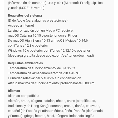
(información de contacto); .xls y .xlsx (Microsoft Excel); .zip; .ics
y .usdz (USDZ Universal)
Requisitos del sistema
ID de Apple (para algunas prestaciones)
Acceso a internet
La sincronización con un Mac o PC requiere:
macOS Catalina 10.15 o posterior con el Finder
De macOS High Sierra 10.13 a macOS Mojave 10.14.6
con iTunes 12.8 o posterior
Windows 10 o posterior con iTunes 12.12.10 o posterior
(descarga gratuita desde apple.com/es/itunes/download)
Requisitos ambientales
Temperatura de funciona­miento: de 0 a 35 °C
Temperatura de almacena­miento: de -20 a 45 °C
Humedad relativa: del 5 al 95 % sin condensación
Altitud máxima de funciona­miento: probado hasta 3.000 m
Idiomas
Idiomas compatibles
Alemán, árabe, búlgaro, catalán, checo, chino (simplificado,
tradicional y de Hong Kong), coreano, croata, danés, eslovaco,
español (de España y Latinoamérica), finés, francés (de Canadá
y Francia), griego, hebreo, hindi, húngaro, indonesio, inglés