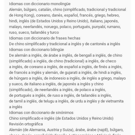
Idiomas con diccionario monolingüe
Alemán, búlgaro, catalán, chino (simplificado, tradicional y tradicional
de Hong Kong), coreano, danés, español, francés, griego, hebreo,
hindi, inglés (de Estados Unidos y Reino Unido), italiano, japonés,
malayo, neerlandés, noruego, polaco, portugués, punyabí, rumano,
ruso, sueco, tailandés y turco
Idiomas con diccionario de frases hechas
De chino simplificado y tradicional a inglés y de cantonés a inglés
Idiomas con diccionario bilingüe
De alemán a inglés, de árabe a inglés, de bengalí a inglés, de chino
(simplificado) a inglés, de chino (tradicional) a inglés, de checo
a inglés, de coreano a inglés, de español a inglés, de finés a inglés,
de francés a inglés y alemán, de gujarati a inglés, de hindi a inglés,
de húngaro a inglés, de indonesio a inglés, de inglés a griego, malayo
y sueco, de italiano a inglés, de japonés a inglés y chino
(simplificado), de neerlandés a inglés, de polaco a inglés,
de portugués a inglés, de ruso a inglés, de tailandés a inglés,
de tamil a inglés, de telugu a inglés, de urdu a inglés y de vietnamita
a inglés
Idiomas con diccionario de sinónimos
Chino simplificado e inglés (de Estados Unidos y Reino Unido)
Revisión ortográfica
Alemán (de Alemania, Austria y Suiza), árabe, árabe (najdí), búlgaro,