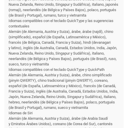
Nueva Zelanda, Reino Unido, Singapur y Sudáfrica), italiano, japonés
(romaji), neerlandés (de Bélgica y Países Bajos), polaco, portugués
(de Brasil y Portugal), rumano, turco y vietnamita
Idiomas compatibles con el teclado QuickType y las sugerencias
contextuales
Alemán (de Alemania, Austria y Suiza), árabe, árabe (najdí), chino
(simplificado), español (de España, Latinoamérica y México),
francés (de Bélgica, Canadá, Francia y Suiza), hindi (devanagari
y latino), inglés (de Australia, Canadá, Estados Unidos, India, Japón,
Nueva Zelanda, Reino Unido, Singapur y Sudáfrica), italiano,
neerlandés (de Bélgica y Países Bajos), portugués (de Brasil), ruso,
sueco, turco y vietnamita
Idiomas compatibles con el teclado QuickType y QuickPath
Alemán (de Alemania, Austria y Suiza), árabe, chino simplificado
(pinyin QWERTY), chino tradicional (pinyin QWERTY), coreano,
español (de España, Latinoamérica y México), francés (de Canadá,
Francia y Suiza), inglés (de Australia, Canadá, Estados Unidos, India,
Japón, Nueva Zelanda, Reino Unido, Singapur y Sudáfrica), italiano,
hebreo, neerlandés (de Bélgica y Países Bajos), polaco, portugués
(de Brasil y Portugal), rumano, sueco y vietnamita
Idiomas de Siri
Alemán (de Alemania, Austria y Suiza), árabe (de Arabia Saudí
y Emiratos Árabes Unidos), coreano (de Corea del Sur), cantonés