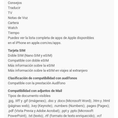
Consejos
Traducir
TV
Notas de Voz
Cartera
Watch
Tiempo
Puedes ver la lista completa de apps de Apple disponibles
en el iPhone en apple.com/es/apps.
Tarjeta SIM
Doble SIM (Nano SIM y eSIM)
Compatible con doble eSIM
Más información sobre la eSIM
Más información sobre la eSIM en viajes al extranjero
Clasificación de compati­bilidad con audífonos
Compatible con la prestación Audífono
Compati­bilidad con adjuntos de Mail
Tipos de documento visibles
.jpg, .tiff y .gif (imágenes); .doc y .docx (Microsoft Word); .htm y .html
(páginas web); .key (Keynote); .numbers (Numbers); .pages (Pages);
.pdf (Vista Previa y Adobe Acrobat); .ppt y .pptx (Microsoft
PowerPoint); .txt (texto); .rtf (formato de texto enriquecido); .vcf