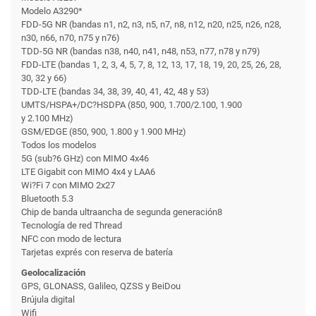
Modelo A3290*
FDD-5G NR (bandas n1, n2, n3, n5, n7, n8, n12, n20, n25, n26, n28,
n30, n66, n70, n75 y n76)
TDD-5G NR (bandas n38, n40, n41, n48, n53, n77, n78 y n79)
FDD-LTE (bandas 1, 2, 3, 4, 5, 7, 8, 12, 13, 17, 18, 19, 20, 25, 26, 28,
30, 32 y 66)
TDD-LTE (bandas 34, 38, 39, 40, 41, 42, 48 y 53)
UMTS/HSPA+/DC?HSDPA (850, 900, 1.700/2.100, 1.900
y 2.100 MHz)
GSM/EDGE (850, 900, 1.800 y 1.900 MHz)
Todos los modelos
5G (sub?6 GHz) con MIMO 4x46
LTE Gigabit con MIMO 4x4 y LAA6
Wi?Fi 7 con MIMO 2x27
Bluetooth 5.3
Chip de banda ultraancha de segunda generación8
Tecnología de red Thread
NFC con modo de lectura
Tarjetas exprés con reserva de batería
Geolocalización
GPS, GLONASS, Galileo, QZSS y BeiDou
Brújula digital
Wifi