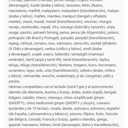
(devanagari), kurdo (árabe y latino), laosiano, letón, lituano,
macedonio, maithili, malayalam, malayalam (transliteración), malayo
(árabe y latino), maltés, mandeo, manipurí (bengalí y alfabeto
meetei), maorí, maratí, maratí (transliteración), micmac, mongol,
navajo, neerlandés, nepalí, n’ko, noruego (bokmål y nynorsk), oriya,
osage, pastún, pahawh hmong, persa, persa (de Afganistán), polaco,
portugués (de Brasil y Portugal), punyabí, punyabí (transliteración),
rejang, rohinyá, rumano, ruso, samoano, sánscrito, santali (alfabeto
Ol Chiki y devanagari), serbio (cirílico y latino), sindi (árabe
y devanagari), suajili, sueco, tailandés, tamazight (marroquí
estándar), tamil (anjal y tamil 99), tamil (transliteración), tayiko,
telugu, telugu (transliteración), tibetano, tongano, turco, turcomano,
ucraniano, uigur, urdu, urdu (transliteración), uzbeko (árabe, cirílico
y latino), vietnamita, wancho, wolastoqey, yi de Liangshan, yidis y
yoruba
Idiomas compatibles con el teclado QuickType y el autocorrector
Alemán (de Alemania, Austria y Suiza), árabe, árabe (najdí), bengalí,
búlgaro, catalán, checo, cheroqui, chino simplificado (pinyin
QWERTY), chino tradicional (pinyin QWERTY y zhuyin), coreano
(estándar y de 10 teclas), croata, danés, eslovaco, esloveno, español
(de España, Latinoamérica y México), estonio, filipino, finés, francés
(de Bélgica, Canadá, Francia y Suiza), gaélico irlandés, griego,
gujarati, hawaiano, hebreo, hindi (devanagari, latino y transliteración),