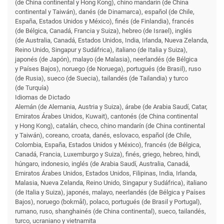
(de China continental y Hong Kong), chino mandarín (de China
continental y Taiwán), danés (de Dinamarca), español (de Chile,
España, Estados Unidos y México), finés (de Finlandia), francés
(de Bélgica, Canadá, Francia y Suiza), hebreo (de Israel), inglés
(de Australia, Canadá, Estados Unidos, India, Irlanda, Nueva Zelanda,
Reino Unido, Singapur y Sudáfrica), italiano (de Italia y Suiza),
japonés (de Japón), malayo (de Malasia), neerlandés (de Bélgica
y Países Bajos), noruego (de Noruega), portugués (de Brasil), ruso
(de Rusia), sueco (de Suecia), tailandés (de Tailandia) y turco
(de Turquía)
Idiomas de Dictado
Alemán (de Alemania, Austria y Suiza), árabe (de Arabia Saudí, Catar,
Emiratos Árabes Unidos, Kuwait), cantonés (de China continental
y Hong Kong), catalán, checo, chino mandarín (de China continental
y Taiwán), coreano, croata, danés, eslovaco, español (de Chile,
Colombia, España, Estados Unidos y México), francés (de Bélgica,
Canadá, Francia, Luxemburgo y Suiza), finés, griego, hebreo, hindi,
húngaro, indonesio, inglés (de Arabia Saudí, Australia, Canadá,
Emiratos Árabes Unidos, Estados Unidos, Filipinas, India, Irlanda,
Malasia, Nueva Zelanda, Reino Unido, Singapur y Sudáfrica), italiano
(de Italia y Suiza), japonés, malayo, neerlandés (de Bélgica y Países
Bajos), noruego (bokmål), polaco, portugués (de Brasil y Portugal),
rumano, ruso, shanghainés (de China continental), sueco, tailandés,
turco, ucraniano y vietnamita