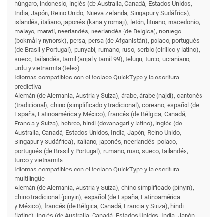
húngaro, indonesio, inglés (de Australia, Canadá, Estados Unidos,
India, Japón, Reino Unido, Nueva Zelanda, Singapur y Sudáfrica),
islandés, italiano, japonés (kana y romaji), letón, lituano, macedonio,
malayo, maratí, neerlandés, neerlandés (de Bélgica), noruego
(bokmål y nynorsk), persa, persa (de Afganistán), polaco, portugués
(de Brasil y Portugal), punyabí, rumano, ruso, serbio (cirílico y latino),
sueco, tailandés, tamil (anjal y tamil 99), telugu, turco, ucraniano,
urdu y vietnamita (telex)
Idiomas compatibles con el teclado QuickType y la escritura
predictiva
Alemán (de Alemania, Austria y Suiza), árabe, árabe (najdí), cantonés
(tradicional), chino (simplificado y tradicional), coreano, español (de
España, Latinoamérica y México), francés (de Bélgica, Canadá,
Francia y Suiza), hebreo, hindi (devanagari y latino), inglés (de
Australia, Canadá, Estados Unidos, India, Japón, Reino Unido,
Singapur y Sudáfrica), italiano, japonés, neerlandés, polaco,
portugués (de Brasil y Portugal), rumano, ruso, sueco, tailandés,
turco y vietnamita
Idiomas compatibles con el teclado QuickType y la escritura
multilingüe
Alemán (de Alemania, Austria y Suiza), chino simplificado (pinyin),
chino tradicional (pinyin), español (de España, Latinoamérica
y México), francés (de Bélgica, Canadá, Francia y Suiza), hindi
(latino), inglés (de Australia, Canadá, Estados Unidos, India, Japón,