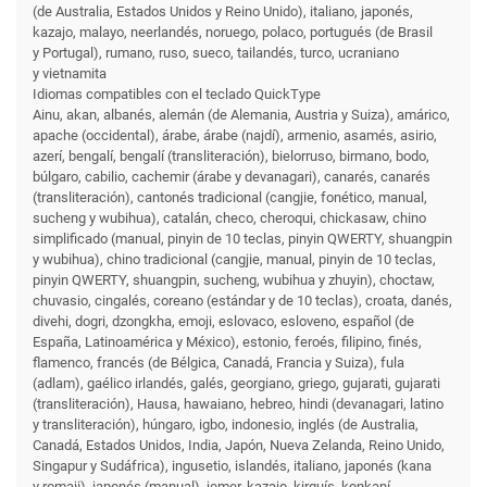
(de Australia, Estados Unidos y Reino Unido), italiano, japonés,
kazajo, malayo, neerlandés, noruego, polaco, portugués (de Brasil
y Portugal), rumano, ruso, sueco, tailandés, turco, ucraniano
y vietnamita
Idiomas compatibles con el teclado QuickType
Ainu, akan, albanés, alemán (de Alemania, Austria y Suiza), amárico,
apache (occidental), árabe, árabe (najdí), armenio, asamés, asirio,
azerí, bengalí, bengalí (transliteración), bielorruso, birmano, bodo,
búlgaro, cabilio, cachemir (árabe y devanagari), canarés, canarés
(transliteración), cantonés tradicional (cangjie, fonético, manual,
sucheng y wubihua), catalán, checo, cheroqui, chickasaw, chino
simplificado (manual, pinyin de 10 teclas, pinyin QWERTY, shuangpin
y wubihua), chino tradicional (cangjie, manual, pinyin de 10 teclas,
pinyin QWERTY, shuangpin, sucheng, wubihua y zhuyin), choctaw,
chuvasio, cingalés, coreano (estándar y de 10 teclas), croata, danés,
divehi, dogri, dzongkha, emoji, eslovaco, esloveno, español (de
España, Latinoamérica y México), estonio, feroés, filipino, finés,
flamenco, francés (de Bélgica, Canadá, Francia y Suiza), fula
(adlam), gaélico irlandés, galés, georgiano, griego, gujarati, gujarati
(transliteración), Hausa, hawaiano, hebreo, hindi (devanagari, latino
y transliteración), húngaro, igbo, indonesio, inglés (de Australia,
Canadá, Estados Unidos, India, Japón, Nueva Zelanda, Reino Unido,
Singapur y Sudáfrica), ingusetio, islandés, italiano, japonés (kana
y romaji), japonés (manual), jemer, kazajo, kirguís, konkaní