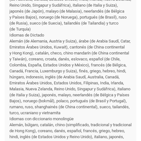
Reino Unido, Singapur y Sudáfrica), italiano (de Italia y Suiza),
japonés (de Japón), malayo (de Malasia), neerlandés (de Bélgica
y Países Bajos), noruego (de Noruega), portugués (de Brasil), ruso
(de Rusia), sueco (de Suecia), tailandés (de Tailandia) y turco
(de Turquía)
Idiomas de Dictado
Alemán (de Alemania, Austria y Suiza), árabe (de Arabia Saudí, Catar,
Emiratos Árabes Unidos, Kuwait), cantonés (de China continental
y Hong Kong), catalán, checo, chino mandarín (de China continental
y Taiwán), coreano, croata, danés, eslovaco, español (de Chile,
Colombia, España, Estados Unidos y México), francés (de Bélgica,
Canadá, Francia, Luxemburgo y Suiza), finés, griego, hebreo, hindi,
húngaro, indonesio, inglés (de Arabia Saudí, Australia, Canadá,
Emiratos Árabes Unidos, Estados Unidos, Filipinas, India, Irlanda,
Malasia, Nueva Zelanda, Reino Unido, Singapur y Sudáfrica), italiano
(de Italia y Suiza), japonés, malayo, neerlandés (de Bélgica y Países
Bajos), noruego (bokmål), polaco, portugués (de Brasil y Portugal),
rumano, ruso, shanghainés (de China continental), sueco, tailandés,
turco, ucraniano y vietnamita
Idiomas con diccionario monolingüe
Alemán, búlgaro, catalán, chino (simplificado, tradicional y tradicional
de Hong Kong), coreano, danés, español, francés, griego, hebreo,
hindi, inglés (de Estados Unidos y Reino Unido), italiano, japonés,