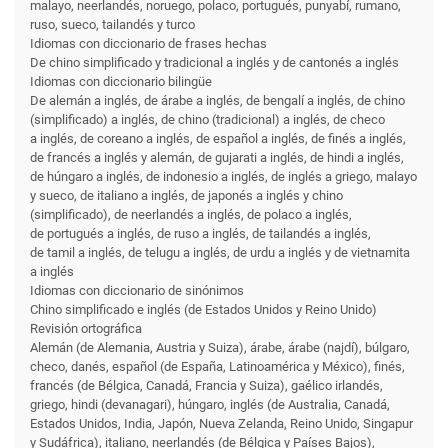
malayo, neerlandés, noruego, polaco, portugués, punyabí, rumano,
ruso, sueco, tailandés y turco
Idiomas con diccionario de frases hechas
De chino simplificado y tradicional a inglés y de cantonés a inglés
Idiomas con diccionario bilingüe
De alemán a inglés, de árabe a inglés, de bengalí a inglés, de chino
(simplificado) a inglés, de chino (tradicional) a inglés, de checo
a inglés, de coreano a inglés, de español a inglés, de finés a inglés,
de francés a inglés y alemán, de gujarati a inglés, de hindi a inglés,
de húngaro a inglés, de indonesio a inglés, de inglés a griego, malayo
y sueco, de italiano a inglés, de japonés a inglés y chino
(simplificado), de neerlandés a inglés, de polaco a inglés,
de portugués a inglés, de ruso a inglés, de tailandés a inglés,
de tamil a inglés, de telugu a inglés, de urdu a inglés y de vietnamita
a inglés
Idiomas con diccionario de sinónimos
Chino simplificado e inglés (de Estados Unidos y Reino Unido)
Revisión ortográfica
Alemán (de Alemania, Austria y Suiza), árabe, árabe (najdí), búlgaro,
checo, danés, español (de España, Latinoamérica y México), finés,
francés (de Bélgica, Canadá, Francia y Suiza), gaélico irlandés,
griego, hindi (devanagari), húngaro, inglés (de Australia, Canadá,
Estados Unidos, India, Japón, Nueva Zelanda, Reino Unido, Singapur
y Sudáfrica), italiano, neerlandés (de Bélgica y Países Bajos),