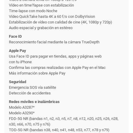
Vídeo en time?lapse con estabili­zación
Time-lapse con modo Noche
Vídeo QuickTake hasta 4K a 60 f/s con DolbyVision
Estabili­zación de vídeo con calidad de cine (4K, 1080p y 720p)
Audio espacial y grabación en estéreo
Face ID
Reconoci­miento facial mediante la cámara TrueDepth
Apple Pay
Usa Face ID para pagar en tiendas, apps y páginas web
con tu iPhone
Confirma las compras realizadas con Apple Pay en el Mac
Más información sobre Apple Pay
Seguridad
Emergencia SOS vía satélite
Detección de accidentes
Redes móviles e inalámbricas
Modelo A3287*
Modelo A3290*
FDD-5G NR (bandas n1, n2, n3, n5, n7, n8, n12, n20, n25, n26, n28,
n30, n66, n70, n75 y n76)
TDD-5G NR (bandas n38, n40, n41, n48, n53, n77, n78 y n79)