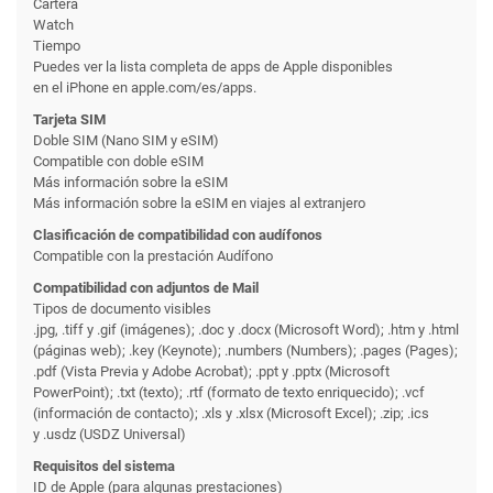
Cartera
Watch
Tiempo
Puedes ver la lista completa de apps de Apple disponibles
en el iPhone en apple.com/es/apps.
Tarjeta SIM
Doble SIM (Nano SIM y eSIM)
Compatible con doble eSIM
Más información sobre la eSIM
Más información sobre la eSIM en viajes al extranjero
Clasificación de compati­bilidad con audífonos
Compatible con la prestación Audífono
Compati­bilidad con adjuntos de Mail
Tipos de documento visibles
.jpg, .tiff y .gif (imágenes); .doc y .docx (Microsoft Word); .htm y .html
(páginas web); .key (Keynote); .numbers (Numbers); .pages (Pages);
.pdf (Vista Previa y Adobe Acrobat); .ppt y .pptx (Microsoft
PowerPoint); .txt (texto); .rtf (formato de texto enriquecido); .vcf
(información de contacto); .xls y .xlsx (Microsoft Excel); .zip; .ics
y .usdz (USDZ Universal)
Requisitos del sistema
ID de Apple (para algunas prestaciones)