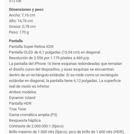
512 GB
Dimensiones y peso
Ancho: 7,16 cm
Alto: 14,76 cm
Grosor: 0,78 cm
Peso: 170 g
Pantalla
Pantalla Super Retina XDR
Pantalla OLED de 6,1 pulgadas (15,54 cm) en diagonal
Resolución de 2.556 por 1.179 píxeles a 460 p/p
La pantalla del iPhone 16 tiene esquinas redondeadas que rematan
el diseño curvo del dispositivo, y esas esquinas se encuentran
dentro de un rectángulo estándar. Si se mide como un rectángulo
estándar en diagonal, la pantalla tiene 6,12 pulgadas. La superficie
real de visión es inferior.
Ambos modelos
Dynamic Island
Pantalla HDR
True Tone
Gama cromática amplia (P3)
Respuesta háptica
Contraste de 2.000.000:1 (típico)
Brillo máximo de 1.000 nits (típico), pico de brillo de 1.600 nits (HDR),