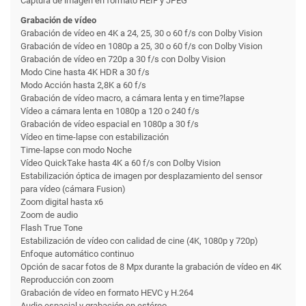
Captura de imagen en formato HEIF y JPEG
Grabación de vídeo
Grabación de vídeo en 4K a 24, 25, 30 o 60 f/s con Dolby Vision
Grabación de vídeo en 1080p a 25, 30 o 60 f/s con Dolby Vision
Grabación de vídeo en 720p a 30 f/s con Dolby Vision
Modo Cine hasta 4K HDR a 30 f/s
Modo Acción hasta 2,8K a 60 f/s
Grabación de vídeo macro, a cámara lenta y en time?lapse
Vídeo a cámara lenta en 1080p a 120 o 240 f/s
Grabación de vídeo espacial en 1080p a 30 f/s
Vídeo en time-lapse con estabili­zación
Time-lapse con modo Noche
Vídeo QuickTake hasta 4K a 60 f/s con Dolby Vision
Estabili­zación óptica de imagen por desplazamiento del sensor
para vídeo (cámara Fusion)
Zoom digital hasta x6
Zoom de audio
Flash True Tone
Estabili­zación de vídeo con calidad de cine (4K, 1080p y 720p)
Enfoque automático continuo
Opción de sacar fotos de 8 Mpx durante la grabación de vídeo en 4K
Reproducción con zoom
Grabación de vídeo en formato HEVC y H.264
Audio espacial y grabación en estéreo