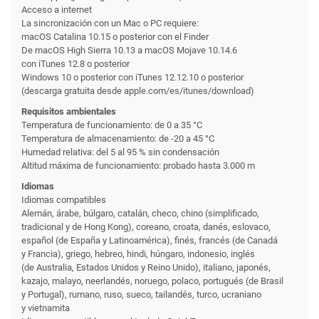
Acceso a internet
La sincronización con un Mac o PC requiere:
macOS Catalina 10.15 o posterior con el Finder
De macOS High Sierra 10.13 a macOS Mojave 10.14.6
con iTunes 12.8 o posterior
Windows 10 o posterior con iTunes 12.12.10 o posterior
(descarga gratuita desde apple.com/es/itunes/download)
Requisitos ambientales
Temperatura de funciona­miento: de 0 a 35 °C
Temperatura de almacena­miento: de -20 a 45 °C
Humedad relativa: del 5 al 95 % sin condensación
Altitud máxima de funciona­miento: probado hasta 3.000 m
Idiomas
Idiomas compatibles
Alemán, árabe, búlgaro, catalán, checo, chino (simplificado,
tradicional y de Hong Kong), coreano, croata, danés, eslovaco,
español (de España y Latinoamérica), finés, francés (de Canadá
y Francia), griego, hebreo, hindi, húngaro, indonesio, inglés
(de Australia, Estados Unidos y Reino Unido), italiano, japonés,
kazajo, malayo, neerlandés, noruego, polaco, portugués (de Brasil
y Portugal), rumano, ruso, sueco, tailandés, turco, ucraniano
y vietnamita