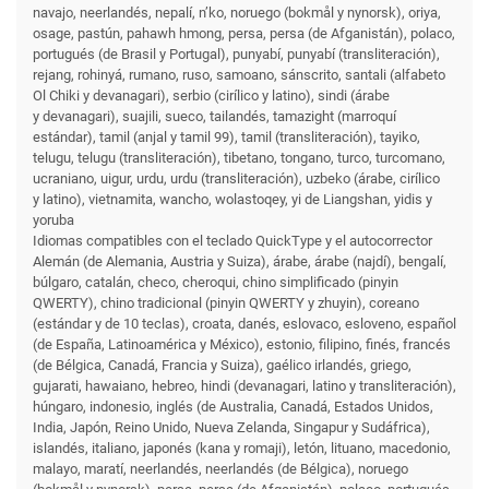
navajo, neerlandés, nepalí, n’ko, noruego (bokmål y nynorsk), oriya,
osage, pastún, pahawh hmong, persa, persa (de Afganistán), polaco,
portugués (de Brasil y Portugal), punyabí, punyabí (transliteración),
rejang, rohinyá, rumano, ruso, samoano, sánscrito, santali (alfabeto
Ol Chiki y devanagari), serbio (cirílico y latino), sindi (árabe
y devanagari), suajili, sueco, tailandés, tamazight (marroquí
estándar), tamil (anjal y tamil 99), tamil (transliteración), tayiko,
telugu, telugu (transliteración), tibetano, tongano, turco, turcomano,
ucraniano, uigur, urdu, urdu (transliteración), uzbeko (árabe, cirílico
y latino), vietnamita, wancho, wolastoqey, yi de Liangshan, yidis y
yoruba
Idiomas compatibles con el teclado QuickType y el autocorrector
Alemán (de Alemania, Austria y Suiza), árabe, árabe (najdí), bengalí,
búlgaro, catalán, checo, cheroqui, chino simplificado (pinyin
QWERTY), chino tradicional (pinyin QWERTY y zhuyin), coreano
(estándar y de 10 teclas), croata, danés, eslovaco, esloveno, español
(de España, Latinoamérica y México), estonio, filipino, finés, francés
(de Bélgica, Canadá, Francia y Suiza), gaélico irlandés, griego,
gujarati, hawaiano, hebreo, hindi (devanagari, latino y transliteración),
húngaro, indonesio, inglés (de Australia, Canadá, Estados Unidos,
India, Japón, Reino Unido, Nueva Zelanda, Singapur y Sudáfrica),
islandés, italiano, japonés (kana y romaji), letón, lituano, macedonio,
malayo, maratí, neerlandés, neerlandés (de Bélgica), noruego