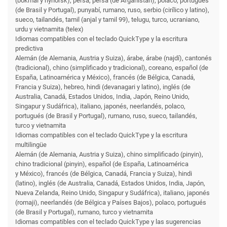
(bokmål y nynorsk), persa, persa (de Afganistán), polaco, portugués
(de Brasil y Portugal), punyabí, rumano, ruso, serbio (cirílico y latino),
sueco, tailandés, tamil (anjal y tamil 99), telugu, turco, ucraniano,
urdu y vietnamita (telex)
Idiomas compatibles con el teclado QuickType y la escritura
predictiva
Alemán (de Alemania, Austria y Suiza), árabe, árabe (najdí), cantonés
(tradicional), chino (simplificado y tradicional), coreano, español (de
España, Latinoamérica y México), francés (de Bélgica, Canadá,
Francia y Suiza), hebreo, hindi (devanagari y latino), inglés (de
Australia, Canadá, Estados Unidos, India, Japón, Reino Unido,
Singapur y Sudáfrica), italiano, japonés, neerlandés, polaco,
portugués (de Brasil y Portugal), rumano, ruso, sueco, tailandés,
turco y vietnamita
Idiomas compatibles con el teclado QuickType y la escritura
multilingüe
Alemán (de Alemania, Austria y Suiza), chino simplificado (pinyin),
chino tradicional (pinyin), español (de España, Latinoamérica
y México), francés (de Bélgica, Canadá, Francia y Suiza), hindi
(latino), inglés (de Australia, Canadá, Estados Unidos, India, Japón,
Nueva Zelanda, Reino Unido, Singapur y Sudáfrica), italiano, japonés
(romaji), neerlandés (de Bélgica y Países Bajos), polaco, portugués
(de Brasil y Portugal), rumano, turco y vietnamita
Idiomas compatibles con el teclado QuickType y las sugerencias