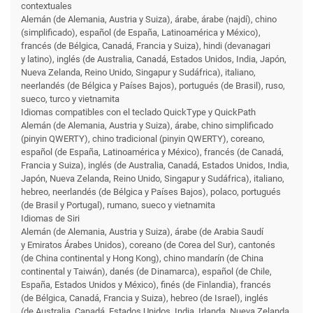
contextuales
Alemán (de Alemania, Austria y Suiza), árabe, árabe (najdí), chino
(simplificado), español (de España, Latinoamérica y México),
francés (de Bélgica, Canadá, Francia y Suiza), hindi (devanagari
y latino), inglés (de Australia, Canadá, Estados Unidos, India, Japón,
Nueva Zelanda, Reino Unido, Singapur y Sudáfrica), italiano,
neerlandés (de Bélgica y Países Bajos), portugués (de Brasil), ruso,
sueco, turco y vietnamita
Idiomas compatibles con el teclado QuickType y QuickPath
Alemán (de Alemania, Austria y Suiza), árabe, chino simplificado
(pinyin QWERTY), chino tradicional (pinyin QWERTY), coreano,
español (de España, Latinoamérica y México), francés (de Canadá,
Francia y Suiza), inglés (de Australia, Canadá, Estados Unidos, India,
Japón, Nueva Zelanda, Reino Unido, Singapur y Sudáfrica), italiano,
hebreo, neerlandés (de Bélgica y Países Bajos), polaco, portugués
(de Brasil y Portugal), rumano, sueco y vietnamita
Idiomas de Siri
Alemán (de Alemania, Austria y Suiza), árabe (de Arabia Saudí
y Emiratos Árabes Unidos), coreano (de Corea del Sur), cantonés
(de China continental y Hong Kong), chino mandarín (de China
continental y Taiwán), danés (de Dinamarca), español (de Chile,
España, Estados Unidos y México), finés (de Finlandia), francés
(de Bélgica, Canadá, Francia y Suiza), hebreo (de Israel), inglés
(de Australia, Canadá, Estados Unidos, India, Irlanda, Nueva Zelanda,