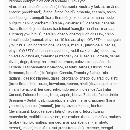
Idiomas compatibles con el teclado QuickType
Ainu, akan, albanés, alemán (de Alemania, Austria y Suiza), amárico,
apache (occidental), árabe, árabe (najdí), armenio, asamés, asirio,
azerí, bengalí, bengalí (transliteración), bielorruso, birmano, bodo,
búlgaro, cabilio, cachemir (árabe y devanagari), canarés, canarés
(transliteración), cantonés tradicional (cangjie, fonético, manual,
sucheng y wubihua), catalán, checo, cheroqui, chickasaw, chino
simplificado (manual, pinyin de 10 teclas, pinyin QWERTY, shuangpin
y wubihua), chino tradicional (cangjie, manual, pinyin de 10 teclas,
pinyin QWERTY, shuangpin, sucheng, wubihua y zhuyin), choctaw,
chuvasio, cingalés, coreano (estándar y de 10 teclas), croata, danés,
divehi, dogri, dzongkha, emoji, eslovaco, esloveno, español (de
España, Latinoamérica y México), estonio, feroés, filipino, finés,
flamenco, francés (de Bélgica, Canadá, Francia y Suiza), fula
(adlam), gaélico irlandés, galés, georgiano, griego, gujarati, gujarati
(transliteración), Hausa, hawaiano, hebreo, hindi (devanagari, latino
y transliteración), húngaro, igbo, indonesio, inglés (de Australia,
Canadá, Estados Unidos, India, Japón, Nueva Zelanda, Reino Unido,
Singapur y Sudáfrica), ingusetio, islandés, italiano, japonés (kana
y romaji), japonés (manual), jemer, kazajo, kirguís, konkaní
(devanagari), kurdo (árabe y latino), laosiano, letón, lituano,
macedonio, maithili, malayalam, malayalam (transliteración), malayo
(árabe y latino), maltés, mandeo, manipurí (bengalí y alfabeto
meetei), maorí, maratí, maratí (transliteración), micmac, mongol,