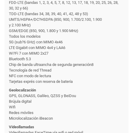
FDD-LTE (bandas 1, 2, 3, 4, 5, 7, 8, 12, 13, 17, 18, 19, 20, 25, 26, 28,
30, 32 y 66)
TDD-LTE (bandas 34, 38, 39, 40, 41, 42, 48 y 53)
UMTS/HSPA+/DC?HSDPA (850, 900, 1.700/2.100, 1.900
y 2.100 MHz)
GSM/EDGE (850, 900, 1.800 y 1.900 MHz)
Todos los modelos
5G (sub?6 GHz) con MIMO 4x46
LTE Gigabit con MIMO 4x4 y LAA6
Wi?Fi 7 con MIMO 2x27
Bluetooth 5.3
Chip de banda ultraancha de segunda generación8
Tecnología de red Thread
NFC con modo de lectura
Tarjetas exprés con reserva de batería
Geolocalización
GPS, GLONASS, Galileo, QZSS y BeiDou
Brújula digital
Wifi
Redes móviles
Microlocalización iBeacon
Videollamadas
Videollamadas FaceTime vía wifi o red móvil