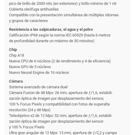
pico de brillo de 2000 nits (en exteriores) y brillo mínimo de 1 nit
Cubierta oleófuga antihuellas
Compatible con la presentación simultánea de múltiples idiomas
y grupos de caracteres
Resistencia a las salpicaduras, el agua y el polvo
Calificación IP68 según la norma IEC 60529 (hasta 6 metros
de profundidad durante un máximo de 30 minutos)
Chip
Chip A18
Nueva CPU de 6 núcleos (2 de rendi­miento y 4 de eficiencia)
Nueva GPU de 5 núcleos
Nuevo Neural Engine de 16 núcleos
Cámara
Sistema avanzado de cámara dual
Cámara Fusion de 48 Mpx: 26 mm, apertura de ƒ/1,6, estabili­
zación óptica de imagen por desplazamiento del sensor,
100 % Focus Pixels y compati­bilidad con fotos de superalta
resolución (24 y 48 Mpx)
Teleobjetivo x2 de 12 Mpx: 52 mm, apertura de ƒ/1,6, estabili­
zación óptica de imagen por desplazamiento del sensor
y 100 % Focus Pixels
Ultra gran angular de 12 Mpx: 13 mm, apertura de ƒ/2,2 y campo