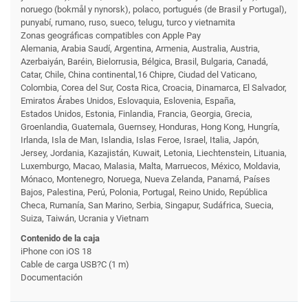
noruego (bokmål y nynorsk), polaco, portugués (de Brasil y Portugal),
punyabí, rumano, ruso, sueco, telugu, turco y vietnamita
Zonas geográficas compatibles con Apple Pay
Alemania, Arabia Saudí, Argentina, Armenia, Australia, Austria,
Azerbaiyán, Baréin, Bielorrusia, Bélgica, Brasil, Bulgaria, Canadá,
Catar, Chile, China continental,16 Chipre, Ciudad del Vaticano,
Colombia, Corea del Sur, Costa Rica, Croacia, Dinamarca, El Salvador,
Emiratos Árabes Unidos, Eslovaquia, Eslovenia, España,
Estados Unidos, Estonia, Finlandia, Francia, Georgia, Grecia,
Groenlandia, Guatemala, Guernsey, Honduras, Hong Kong, Hungría,
Irlanda, Isla de Man, Islandia, Islas Feroe, Israel, Italia, Japón,
Jersey, Jordania, Kazajistán, Kuwait, Letonia, Liechtenstein, Lituania,
Luxemburgo, Macao, Malasia, Malta, Marruecos, México, Moldavia,
Mónaco, Montenegro, Noruega, Nueva Zelanda, Panamá, Países
Bajos, Palestina, Perú, Polonia, Portugal, Reino Unido, República
Checa, Rumanía, San Marino, Serbia, Singapur, Sudáfrica, Suecia,
Suiza, Taiwán, Ucrania y Vietnam
Contenido de la caja
iPhone con iOS 18
Cable de carga USB?C (1 m)
Documentación