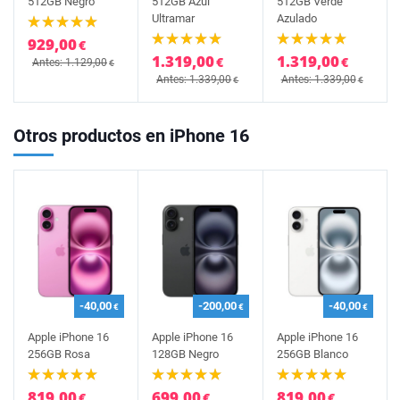
512GB Negro
512GB Azul
512GB Verde
Ultramar
Azulado
929,00
€
1.319,00
1.319,00
€
€
Antes: 1.129,00
€
Antes: 1.339,00
Antes: 1.339,00
€
€
Otros productos en iPhone 16
-40,00
-200,00
-40,00
€
€
€
Apple iPhone 16
Apple iPhone 16
Apple iPhone 16
256GB Rosa
128GB Negro
256GB Blanco
819,00
699,00
819,00
€
€
€