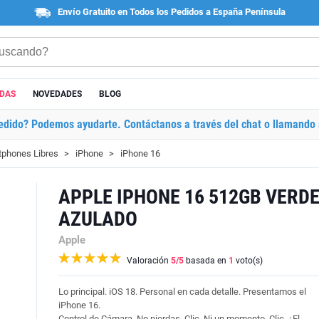
Envío Gratuito en Todos los Pedidos a España Península
ADAS
NOVEDADES
BLOG
edido? Podemos ayudarte. Contáctanos a través del chat o llamando 
phones Libres
iPhone
iPhone 16
APPLE IPHONE 16 512GB VERD
AZULADO
Apple
Valoración
5
/5
basada en
1
voto(s)
Lo principal. iOS 18. Personal en cada detalle. Presentamos el
iPhone 16.
Control de Cámara. No pierdas. Clic. Ni un momento. Clic. ¿El