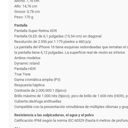
Ancho: 7,16 cm
Alto: 14,76 cm
Grosor: 0,78 cm
Peso: 170 g
Pantalla
Pantalla Super Retina XDR
Pantalla OLED de 6,1 pulgadas (15,54 cm) en diagonal
Resolución de 2.556 por 1.179 píxeles a 460 p/p
La pantalla del iPhone 16 tiene esquinas redondeadas que rematan el d
la pantalla tiene 6,12 pulgadas. La superficie real de visión es inferior.
Ambos modelos
Dynamic Island
Pantalla HDR
True Tone
Gama cromática amplia (P3)
Respuesta háptica
Contraste de 2.000.000:1 (típico)
Brillo máximo de 1.000 nits (típico), pico de brillo de 1.600 nits (HDR), p
Cubierta oleófuga antihuellas
Compatible con la presentación simultánea de múltiples idiomas y gru
Resistencia a las salpicaduras, el agua y el polvo
Calificación IP68 según la norma IEC 60529 (hasta 6 metros de profu