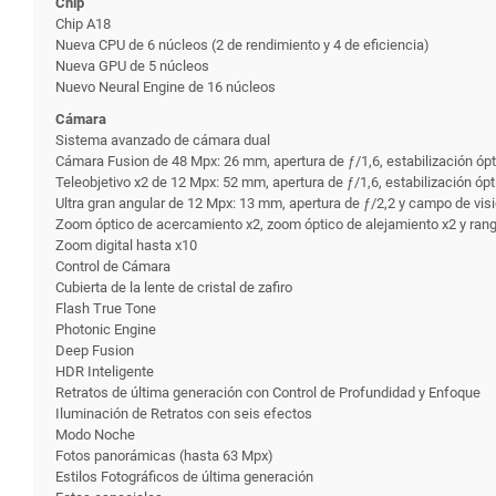
Chip
Chip A18
Nueva CPU de 6 núcleos (2 de rendi­miento y 4 de eficiencia)
Nueva GPU de 5 núcleos
Nuevo Neural Engine de 16 núcleos
Cámara
Sistema avanzado de cámara dual
Cámara Fusion de 48 Mpx: 26 mm, apertura de ƒ/1,6, estabili­zación óp
Teleobjetivo x2 de 12 Mpx: 52 mm, apertura de ƒ/1,6, estabili­zación ó
Ultra gran angular de 12 Mpx: 13 mm, apertura de ƒ/2,2 y campo de vis
Zoom óptico de acercamiento x2, zoom óptico de alejamiento x2 y ran
Zoom digital hasta x10
Control de Cámara
Cubierta de la lente de cristal de zafiro
Flash True Tone
Photonic Engine
Deep Fusion
HDR Inteligente
Retratos de última generación con Control de Profundidad y Enfoque
Iluminación de Retratos con seis efectos
Modo Noche
Fotos panorámicas (hasta 63 Mpx)
Estilos Fotográficos de última generación