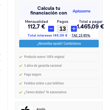
o
¿Necesitas ayuda? Contáctanos
A
Producto nuevo 100% original
'
3 años de garantía nacional
8
Pago seguro
B
Pedidos online o por teléfono
B
¿Tienes dudas? Te asesoramos
G
X
Apple