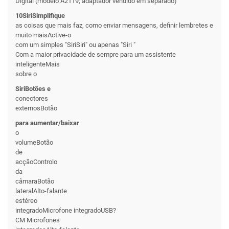
Digital (modelo A2119; adaptador vendido em separado)
10SiriSimplifique
as coisas que mais faz, como enviar mensagens, definir lembretes e
muito maisActive-o
com um simples "SiriSiri" ou apenas "Siri "
Com a maior privacidade de sempre para um assistente
inteligenteMais
sobre o
SiriBotões e
conectores
externosBotão
para aumentar/baixar
o
volumeBotão
de
acçãoControlo
da
câmaraBotão
lateralAlto-falante
estéreo
integradoMicrofone integradoUSB?
CM Microfones