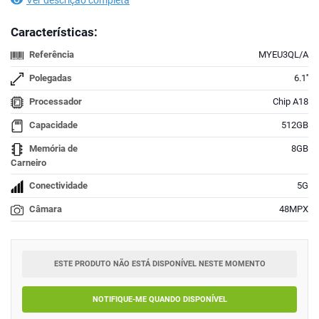
Ver descrição completa
Características:
Referência
MYEU3QL/A
Polegadas
6.1''
Processador
Chip A18
Capacidade
512GB
Memória de
8GB
Carneiro
Conectividade
5G
Câmara
48MPX
ESTE PRODUTO NÃO ESTÁ DISPONÍVEL NESTE MOMENTO
NOTIFIQUE-ME QUANDO DISPONÍVEL