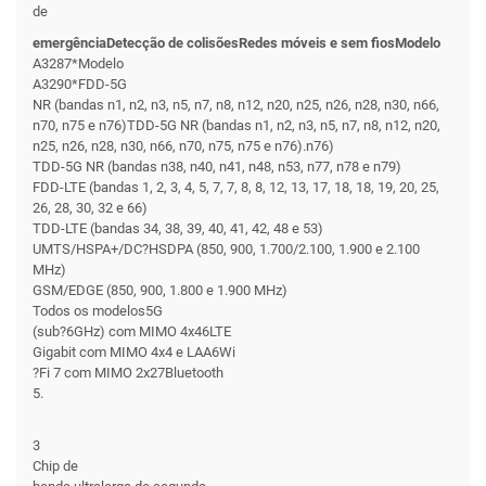
de
emergênciaDetecção de colisõesRedes móveis e sem fiosModelo
A3287*Modelo
A3290*FDD-5G
NR (bandas n1, n2, n3, n5, n7, n8, n12, n20, n25, n26, n28, n30, n66,
n70, n75 e n76)TDD-5G NR (bandas n1, n2, n3, n5, n7, n8, n12, n20,
n25, n26, n28, n30, n66, n70, n75, n75 e n76).n76)
TDD-5G NR (bandas n38, n40, n41, n48, n53, n77, n78 e n79)
FDD-LTE (bandas 1, 2, 3, 4, 5, 7, 7, 8, 8, 12, 13, 17, 18, 18, 19, 20, 25,
26, 28, 30, 32 e 66)
TDD-LTE (bandas 34, 38, 39, 40, 41, 42, 48 e 53)
UMTS/HSPA+/DC?HSDPA (850, 900, 1.700/2.100, 1.900 e 2.100
MHz)
GSM/EDGE (850, 900, 1.800 e 1.900 MHz)
Todos os modelos5G
(sub?6GHz) com MIMO 4x46LTE
Gigabit com MIMO 4x4 e LAA6Wi
?Fi 7 com MIMO 2x27Bluetooth
5.
3
Chip de