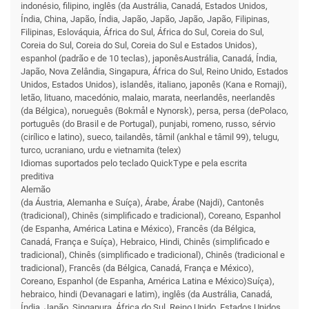
indonésio, filipino, inglês (da Austrália, Canadá, Estados Unidos,
Índia, China, Japão, Índia, Japão, Japão, Japão, Japão, Filipinas,
Filipinas, Eslováquia, África do Sul, África do Sul, Coreia do Sul,
Coreia do Sul, Coreia do Sul, Coreia do Sul e Estados Unidos),
espanhol (padrão e de 10 teclas), japonêsAustrália, Canadá, Índia,
Japão, Nova Zelândia, Singapura, África do Sul, Reino Unido, Estados
Unidos, Estados Unidos), islandês, italiano, japonês (Kana e Romaji),
letão, lituano, macedónio, malaio, marata, neerlandês, neerlandês
(da Bélgica), norueguês (Bokmål e Nynorsk), persa, persa (dePolaco,
português (do Brasil e de Portugal), punjabi, romeno, russo, sérvio
(cirílico e latino), sueco, tailandês, tâmil (ankhal e tâmil 99), telugu,
turco, ucraniano, urdu e vietnamita (telex)
Idiomas suportados pelo teclado QuickType e pela escrita
preditiva
Alemão
(da Áustria, Alemanha e Suíça), Árabe, Árabe (Najdi), Cantonês
(tradicional), Chinês (simplificado e tradicional), Coreano, Espanhol
(de Espanha, América Latina e México), Francês (da Bélgica,
Canadá, França e Suíça), Hebraico, Hindi, Chinês (simplificado e
tradicional), Chinês (simplificado e tradicional), Chinês (tradicional e
tradicional), Francês (da Bélgica, Canadá, França e México),
Coreano, Espanhol (de Espanha, América Latina e México)Suíça),
hebraico, hindi (Devanagari e latim), inglês (da Austrália, Canadá,
Índia, Japão, Singapura, África do Sul, Reino Unido, Estados Unidos,