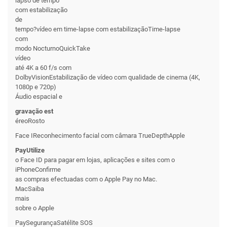
lapso de tempo
com estabilização
de
tempo?vídeo em time-lapse com estabilizaçãoTime-lapse
com
modo NocturnoQuickTake
vídeo
até 4K a 60 f/s com
DolbyVisionEstabilização de vídeo com qualidade de cinema (4K,
1080p e 720p)
Áudio espacial e
gravação est
éreoRosto
Face IReconhecimento facial com câmara TrueDepthApple
PayUtilize
o Face ID para pagar em lojas, aplicações e sites com o
iPhoneConfirme
as compras efectuadas com o Apple Pay no Mac.
MacSaiba
mais
sobre o Apple
PaySegurançaSatélite SOS