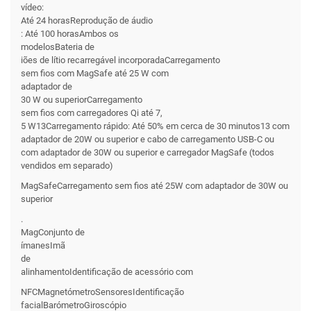
vídeo:
Até 24 horasReprodução de áudio
: Até 100 horasAmbos os
modelosBateria de
iões de lítio recarregável incorporadaCarregamento
sem fios com MagSafe até 25 W com
adaptador de
30 W ou superiorCarregamento
sem fios com carregadores Qi até 7,
5 W13Carregamento rápido: Até 50% em cerca de 30 minutos13 com
adaptador de 20W ou superior e cabo de carregamento USB-C ou
com adaptador de 30W ou superior e carregador MagSafe (todos
vendidos em separado)
MagSafeCarregamento sem fios até 25W com adaptador de 30W ou
superior
.
MagConjunto de
ímanesImã
de
alinhamentoIdentificação de acessório com
NFCMagnetómetroSensoresIdentificação
facialBarómetroGiroscópio