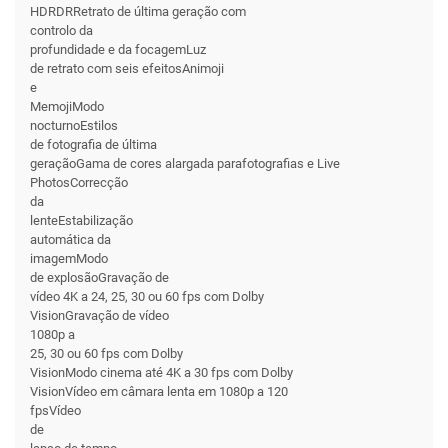
HDRDRRetrato de última geração com
controlo da
profundidade e da focagemLuz
de retrato com seis efeitosAnimoji
e
MemojiModo
nocturnoEstilos
de fotografia de última
geraçãoGama de cores alargada parafotografias e Live
PhotosCorrecção
da
lenteEstabilização
automática da
imagemModo
de explosãoGravação de
vídeo 4K a 24, 25, 30 ou 60 fps com Dolby
VisionGravação de vídeo
1080p a
25, 30 ou 60 fps com Dolby
VisionModo cinema até 4K a 30 fps com Dolby
VisionVídeo em câmara lenta em 1080p a 120
fpsVídeo
de