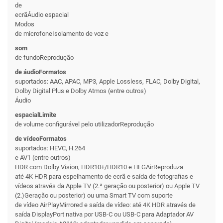
de
ecrãÁudio espacial
Modos
de microfoneIsolamento de voz e
som
de fundoReprodução
de áudioFormatos
suportados: AAC, APAC, MP3, Apple Lossless, FLAC, Dolby Digital,
Dolby Digital Plus e Dolby Atmos (entre outros)
Áudio
espacialLimite
de volume configurável pelo utilizadorReprodução
de vídeoFormatos
suportados: HEVC, H.264
e AV1 (entre outros)
HDR com Dolby Vision, HDR10+/HDR10 e HLGAirReproduza
até 4K HDR para espelhamento de ecrã e saída de fotografias e
vídeos através da Apple TV (2.ª geração ou posterior) ou Apple TV
(2.)Geração ou posterior) ou uma Smart TV com suporte
de vídeo AirPlayMirrored e saída de vídeo: até 4K HDR através de
saída DisplayPort nativa por USB-C ou USB-C para Adaptador AV