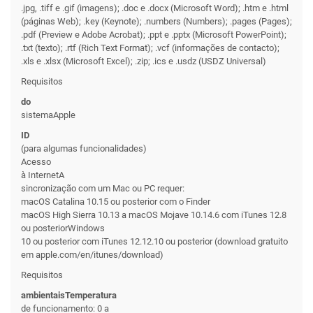
.jpg, .tiff e .gif (imagens); .doc e .docx (Microsoft Word); .htm e .html
(páginas Web); .key (Keynote); .numbers (Numbers); .pages (Pages);
.pdf (Preview e Adobe Acrobat); .ppt e .pptx (Microsoft PowerPoint);
.txt (texto); .rtf (Rich Text Format); .vcf (informações de contacto);
.xls e .xlsx (Microsoft Excel); .zip; .ics e .usdz (USDZ Universal)
Requisitos
do
sistemaApple
ID
(para algumas funcionalidades)
Acesso
à InternetA
sincronização com um Mac ou PC requer:
macOS Catalina 10.15 ou posterior com o Finder
macOS High Sierra 10.13 a macOS Mojave 10.14.6 com iTunes 12.8
ou posteriorWindows
10 ou posterior com iTunes 12.12.10 ou posterior (download gratuito
em apple.com/en/itunes/download)
Requisitos
ambientaisTemperatura
de funcionamento: 0 a