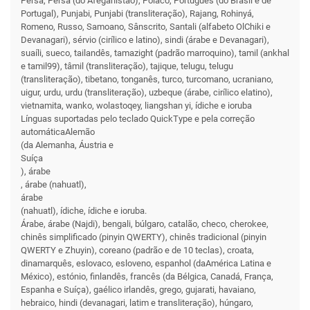
Persa, Persa (do Afeganistão), Polaco, Português (do Brasil e de
Portugal), Punjabi, Punjabi (transliteração), Rajang, Rohinyá,
Romeno, Russo, Samoano, Sânscrito, Santali (alfabeto OlChiki e
Devanagari), sérvio (cirílico e latino), sindi (árabe e Devanagari),
suaíli, sueco, tailandês, tamazight (padrão marroquino), tamil (ankhal
e tamil99), tâmil (transliteração), tajique, telugu, telugu
(transliteração), tibetano, tonganês, turco, turcomano, ucraniano,
uigur, urdu, urdu (transliteração), uzbeque (árabe, cirílico elatino),
vietnamita, wanko, wolastoqey, liangshan yi, ídiche e ioruba
Línguas suportadas pelo teclado QuickType e pela correção
automáticaAlemão
(da Alemanha, Áustria e
Suíça
), árabe
, árabe (nahuatl),
árabe
(nahuatl), ídiche, ídiche e ioruba.
Árabe, árabe (Najdi), bengali, búlgaro, catalão, checo, cherokee,
chinês simplificado (pinyin QWERTY), chinês tradicional (pinyin
QWERTY e Zhuyin), coreano (padrão e de 10 teclas), croata,
dinamarquês, eslovaco, esloveno, espanhol (daAmérica Latina e
México), estónio, finlandês, francês (da Bélgica, Canadá, França,
Espanha e Suíça), gaélico irlandês, grego, gujarati, havaiano,
hebraico, hindi (devanagari, latim e transliteração), húngaro,