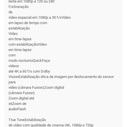
lenta em 1080p a 120 ou 240
f/sGravação
de
vídeo espacial em 1080p a 30 f/sVídeo
em lapso de tempo com
estabilização
Vídeo
em time-lapse
com estabilizaçãoVídeo
em time-lapse
com
modo nocturnoQuickFaça
vídeos
até 4K a 60 f/s com Dolby
VisionEstabilização ótica da imagem por deslocamento do sensor
para
vídeo (câmara Fusion)Zoom digital
(câmara Fusion)
Zoom digital até
x6Zoom de
áudioFlash
True ToneEstabilização
de vídeo com qualidade de cinema (4K, 1080p e 720p