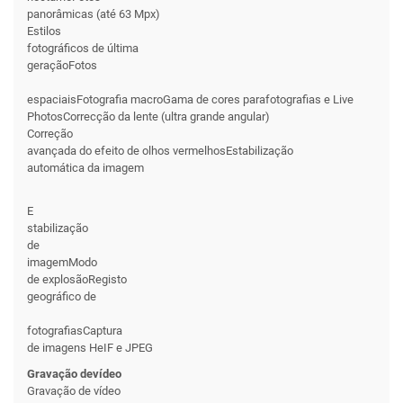
panorâmicas (até 63 Mpx)
Estilos
fotográficos de última
geraçãoFotos
espaciaisFotografia macroGama de cores parafotografias e Live
PhotosCorrecção da lente (ultra grande angular)
Correção
avançada do efeito de olhos vermelhosEstabilização
automática da imagem
E
stabilização
de
imagemModo
de explosãoRegisto
geográfico de
fotografiasCaptura
de imagens HeIF e JPEG
Gravação de
vídeo
Gravação de vídeo