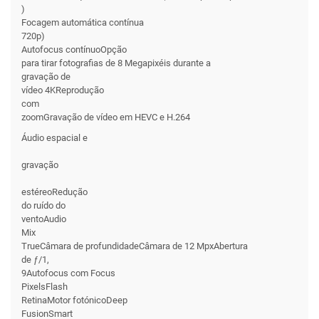
)
Focagem automática contínua
720p)
Autofocus contínuoOpção
para tirar fotografias de 8 Megapixéis durante a
gravação de
vídeo 4KReprodução
com
zoomGravação de vídeo em HEVC e H.264
Áudio espacial e
gravação
estéreoRedução
do ruído do
ventoAudio
Mix
TrueCâmara de profundidadeCâmara de 12 MpxAbertura
de ƒ/1,
9Autofocus com Focus
PixelsFlash
RetinaMotor fotónicoDeep
FusionSmart