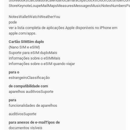
StoreBooksCalculadoraCalendárioCâmaraClipsClocksClockCucumberCon
StoreKeynoteLoupeMailMapsMeasuresMessagesMusicNotesNumbersPage
NotesWalletWatchWeatherYou
pode
ver a lista completa de aplicações Apple disponíveis no iPhone em
apple.com/apps.
Cartão SIMSim duplo
(Nano SIM e eSIM)
Suporte para eSIM duploMais
informações sobre o eSIMMais
informações sobre o eSIM quando viajar
para o
estrangeiroClassificação
de compatibilidade com
aparelhos auditivosSuporte
para
funcionalidades de aparelhos
auditivosSuporte
para anexos de e-mailTipos de
documentos visíveis