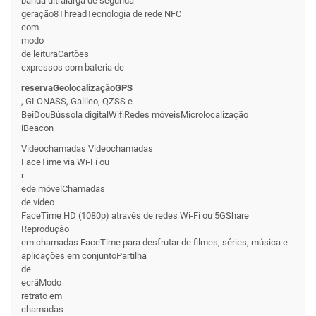
banda ultralarga de segunda
geração8ThreadTecnologia de rede NFC
com
modo
de leituraCartões
expressos com bateria de
reservaGeolocalizaçãoGPS
, GLONASS, Galileo, QZSS e
BeiDouBússola digitalWifiRedes móveisMicrolocalização
iBeacon
Videochamadas Videochamadas
FaceTime via Wi-Fi ou
r
ede móvelChamadas
de vídeo
FaceTime HD (1080p) através de redes Wi-Fi ou 5GShare
Reprodução
em chamadas FaceTime para desfrutar de filmes, séries, música e
aplicações em conjuntoPartilha
de
ecrãModo
retrato em
chamadas