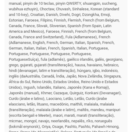
manual, pinyin de 10 teclas, pinyin QWERTY, shuangpin, sucheng,
wubihua ezhuyin), Choctaw, Chuvash, Sinhalese, Korean (standard
and 10-key), Croatian, Danish, Divehi, Dogri, Dzongkha, Emoji,
Estonian, Faroese, Filipino, Finnish, Flemish, French (from Belgium,
Canada, France, Slovak, Slovenian, Spanish (from Spain, Latin
America and Mexico), Faroese, Finnish, French (from Belgium,
Canada, France and Switzerland), Fula (Adlamanese), French
(Adlamanese, English, French, German, Italian, Spanish, French,
German, Italian, Italian, French, Spanish, Italian, Portuguese,
Portuguese, Portuguese, Portuguese, Portuguese,
PortugueseSuíça), fula (adlamês), gaélico irlandês, galês, georgiano,
grego, gujarati, gujarati (transliteração), hausa, havaiano, hebraico,
hindi (devanagari, latim e transliteração), húngaro, igbo, indonésio,
inglês (daAustrália, Canadá, Índia, Japão, Nova Zelândia, Singapura,
África do Sul, Reino Unido, Estados Unidos, Reino Unido e Estados
Unidos), Ingush, Islandês, Italiano, Japonês (Kana e Romaji),
Japonês (manual), Khmer, Cazaque, Quirguiz, Konkani (Devanagari),
Curdo (árabe e latino), Laociano, Letão, Letão, Curdo (árabe
elaociano, letão, lituano, macedónio, maithili, malaiala, malaiala
(transliteração), malaiala (árabe e latim), maltês, mandeu, manipuri
(escrita bengali e Meetei), maori, marati, marati (transliteração),
micmac, mongol, navajo, neerlandês, nepalês, n'ko, norueguês
(bokmål enynorsk), Oriya, Osage, Pashto, Pashto, Pahawh Hmong,