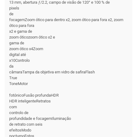
13 mm, abertura ƒ/2.2, campo de visão de 120° e 100 % de
pixels
de
focagemZoom ótico para dentro x2, zoom ótico para fora x2, zoom
ótico para fora
x2 e gama de
zoom óticozoom ótico x2 e
gama de
zoom ótico x4Zoom
digital até
x10Controlo
da
câmaraTampa da objetiva em vidro de safiraFlash
True
ToneMotor
fotónicoFusão profundaHDR
HDR inteligenteRetratos
com
controlo de
profundidade e focagemIluminação
de retrato com seis
efeitosModo
nocturnoFotos