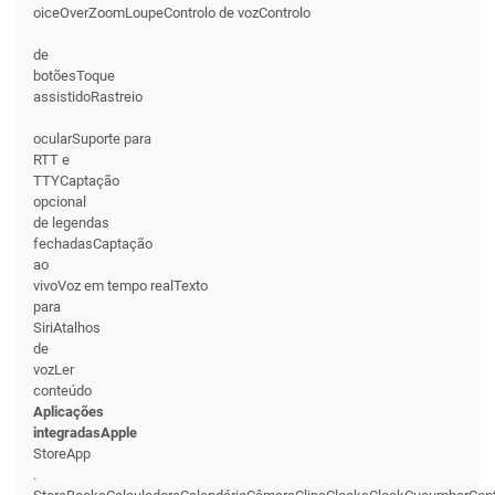
oiceOverZoomLoupeControlo de vozControlo
de
botõesToque
assistidoRastreio
ocularSuporte para
RTT e
TTYCaptação
opcional
de legendas
fechadasCaptação
ao
vivoVoz em tempo realTexto
para
SiriAtalhos
de
vozLer
conteúdo
Aplicações
integradasApple
StoreApp
.