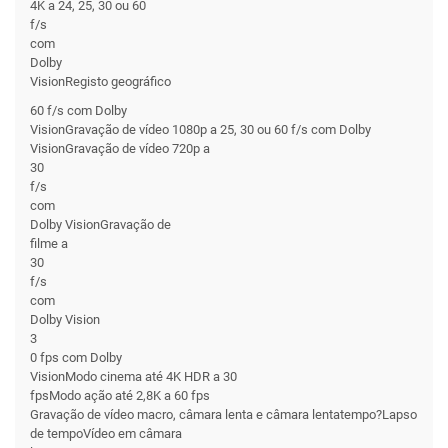
4K a 24, 25, 30 ou 60
f/s
com
Dolby
VisionRegisto geográfico
60 f/s com Dolby
VisionGravação de vídeo 1080p a 25, 30 ou 60 f/s com Dolby
VisionGravação de vídeo 720p a
30
f/s
com
Dolby VisionGravação de
filme a
30
f/s
com
Dolby Vision
3
0 fps com Dolby
VisionModo cinema até 4K HDR a 30
fpsModo ação até 2,8K a 60 fps
Gravação de vídeo macro, câmara lenta e câmara lentatempo?Lapso
de tempoVídeo em câmara