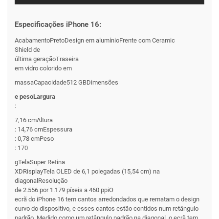
Especificações iPhone 16:
AcabamentoPretoDesign em alumínioFrente com Ceramic
Shield de
última geraçãoTraseira
em vidro colorido em
massaCapacidade512 GBDimensões
e pesoLargura
:
7,16 cmAltura
: 14,76 cmEspessura
: 0,78 cmPeso
: 170
gTelaSuper Retina
XDRisplayTela OLED de 6,1 polegadas (15,54 cm) na
diagonalResolução
de 2.556 por 1.179 píxeis a 460 ppiO
ecrã do iPhone 16 tem cantos arredondados que rematam o design
curvo do dispositivo, e esses cantos estão contidos num retângulo
padrão. Medido como um retângulo padrão na diagonal, o ecrã tem