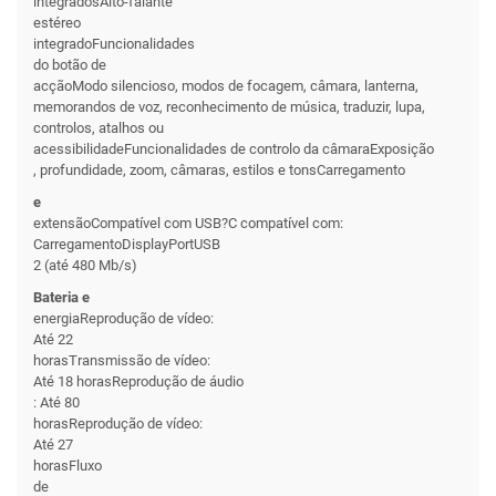
integradosAlto-falante
estéreo
integradoFuncionalidades
do botão de
acçãoModo silencioso, modos de focagem, câmara, lanterna,
memorandos de voz, reconhecimento de música, traduzir, lupa,
controlos, atalhos ou
acessibilidadeFuncionalidades de controlo da câmaraExposição
, profundidade, zoom, câmaras, estilos e tonsCarregamento
e
extensãoCompatível com USB?C compatível com:
CarregamentoDisplayPortUSB
2 (até 480 Mb/s)
Bateria e
energiaReprodução de vídeo:
Até 22
horasTransmissão de vídeo:
Até 18 horasReprodução de áudio
: Até 80
horasReprodução de vídeo:
Até 27
horasFluxo
de