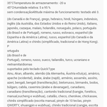
35°CTemperatura de armazenamento: -20 a
45°CHumidade relativa: 5 a 95 %
sem condensaçãoAltitude máxima de funcionamento: testado até 3.
(do Canadá e de França), grego, hebraico, hindi, húngaro, indonésio,
inglês (da Austrália, dos Estados Unidos e do Reino Unido), italiano,
japonês, cazaque, malaio, holandês, norueguês, polaco, português
(do Brasil e de Portugal), romeno, russo, eslovaco, espanhol (de
Espanha e da América Latina), russo, espanhol (do Canadá e da
América Latina) e chinês (simplificado, tradicional e de Hong Kong).
P
ortuguês
(do Brasil e de
Portugal), romeno, russo, sueco, tailandês, turco, ucraniano e
vietnamitaIdiomas
suportados pelo teclado QuickType
Ainu, Akan, albanês, alemão (da Alemanha, Áustria eSuíça), amárico,
apache (ocidental), árabe, árabe (najdi), arménio, assamês, assírio,
azeri, bengali, bengali (transliteração), bielorrusso, birmanês, bodos,
búlgaro, cabila, caxemira (árabe e devanagari), canadiano,
canadiano (transliteração), cantonês tradicional (kangjie, fonético,
manual,sucheng e wubihua), catalão, checo, cherokee, chickasaw,
chinês simplificado (escrita manual, pinyin de 10 teclas, pinyin
QWERTY, shuangpin e wubihua), chinês tradicional (cangjie, escrita