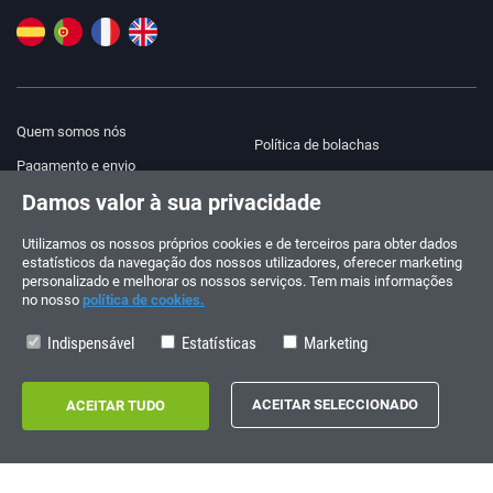
Quem somos nós
Política de bolachas
Pagamento e envio
Blog
Damos valor à sua privacidade
Aviso legal
Ajuda e contacto
Termos e Condições
Utilizamos os nossos próprios cookies e de terceiros para obter dados
estatísticos da navegação dos nossos utilizadores, oferecer marketing
Política de privacidade
personalizado e melhorar os nossos serviços. Tem mais informações
no nosso
política de cookies.
Siga-nos!
ENCOMENDAS E CONSULTAS
+34 910 600 459
Indispensável
Estatísticas
Marketing
+34 622 219 640
HORÁRIO DE VERÃO
Segunda a sexta-feira: 10:00 - 14:00