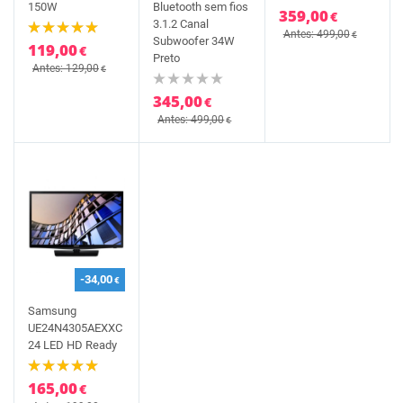
150W
Bluetooth sem fios
359,00
€
3.1.2 Canal
Antes: 499,00
€
Subwoofer 34W
119,00
€
Preto
Antes: 129,00
€
345,00
€
Antes: 499,00
€
-34,00
€
Samsung
UE24N4305AEXXC
24 LED HD Ready
165,00
€