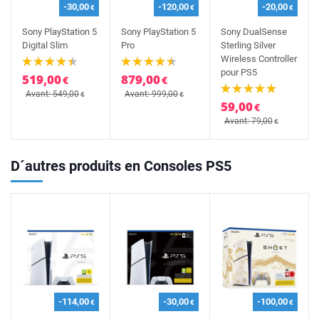
-30,00
-120,00
-20,00
€
€
€
Sony PlayStation 5
Sony PlayStation 5
Sony DualSense
Digital Slim
Pro
Sterling Silver
Wireless Controller
pour PS5
519,00
879,00
€
€
Avant: 549,00
Avant: 999,00
€
€
59,00
€
Avant: 79,00
€
D´autres produits en Consoles PS5
-114,00
-30,00
-100,00
€
€
€