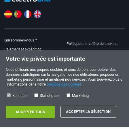
Qui sommes-nous ?
Politique en matière de cookies
Paiement et expédition
Blog
Votre vie privée est importante
Avis juridique
Aide et assistance
Modalités et conditions
Nous utilisons nos propres cookies et ceux de tiers pour obtenir des
données statistiques sur la navigation de nos utilisateurs, proposer un
Politique de confidentialité
marketing personnalisé et améliorer nos services. Vous trouverez plus d
´informations dans notre
politique des cookies.
Suivez-nous !
COMMANDES ET QUESTIONS
+34 910 600 459
Essentiel
Statistiques
Marketing
+34 622 219 640
HORAIRES D’ÉTÉ
Du lundi au vendredi: 10:00 - 14:00