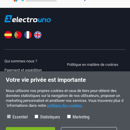
Qui sommes-nous ?
Politique en matière de cookies
Paiement et expédition
Blog
Votre vie privée est importante
Avis juridique
Aide et assistance
Modalités et conditions
Nous utilisons nos propres cookies et ceux de tiers pour obtenir des
données statistiques sur la navigation de nos utilisateurs, proposer un
Politique de confidentialité
marketing personnalisé et améliorer nos services. Vous trouverez plus d
´informations dans notre
politique des cookies.
Suivez-nous !
COMMANDES ET QUESTIONS
+34 910 600 459
Essentiel
Statistiques
Marketing
+34 622 219 640