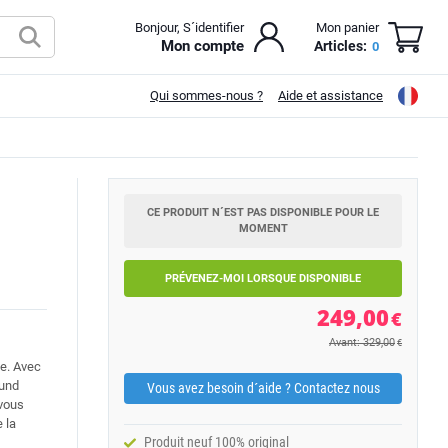
Bonjour, S´identifier
Mon panier
Mon compte
Articles:
0
Qui sommes-nous ?
Aide et assistance
CE PRODUIT N´EST PAS DISPONIBLE POUR LE
MOMENT
PRÉVENEZ-MOI LORSQUE DISPONIBLE
249,00
€
Avant: 329,00
€
ie. Avec
ound
Vous avez besoin d´aide ? Contactez nous
 vous
 la
Produit neuf 100% original