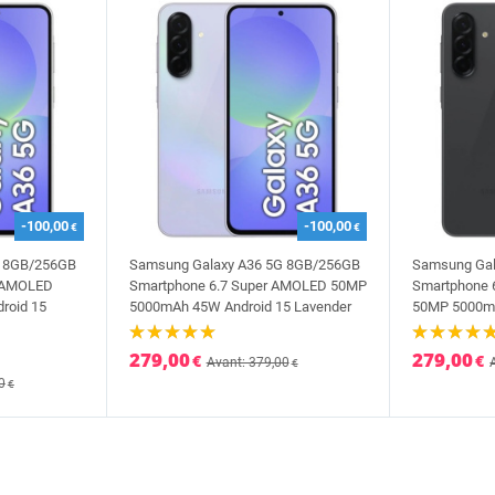
-100,00
-100,00
€
€
G 8GB/256GB
Samsung Galaxy A36 5G 8GB/256GB
Samsung Gal
r AMOLED
Smartphone 6.7 Super AMOLED 50MP
Smartphone 
roid 15
5000mAh 45W Android 15 Lavender
50MP 5000mA
279,00
279,00
€
€
Avant: 379,00
€
0
€