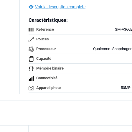
Voir la description complète
Caractéristiques:
Référence
SM-A366
Pouces
Processeur
Qualcomm Snapdragon
Capacité
Mémoire binaire
Connectivité
Appareil photo
50MP P