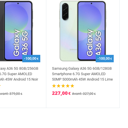
-100,00
-100,00
€
€
axy A36 5G 8GB/256GB
Samsung Galaxy A36 5G 6GB/128GB
6.7G Super AMOLED
Smartphone 6.7G Super AMOLED
h 45W Android 15 Noir
50MP 5000mAh 45W Android 15 Lime
227,00
€
Avant: 379,00
Avant: 327,00
€
€