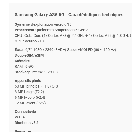
Samsung Galaxy A36 5G - Caractéristiques techniques
Système d'exploitation
Android 15
Processeur
Qualcomm Snapdragon 6 Gen 3
CPU : Octa-Core (4x Cortex-A78 @ 2.4 GHz + 4x Cortex-A55 @ 1.8 GHz)
GPU : Adreno 710
Écran
6,7", 1080 x 2340 (FHD+) Super AMOLED (60 ~ 120 Hz)
Double
SIM/eSIM
Mémoire
RAM : 6 GO
Stockage interne : 128 GB
Appareils photo
50 MP principal (F1.8) OIS
8 MP Large (F2.2)
5 MP Macro (F2.4)
12 MP avant (F2.2)
Connectivité
WiFi 6
Bluetooth v5.3
Biométrie