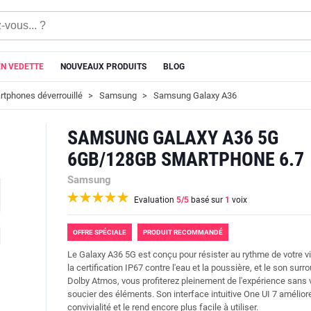
EN VEDETTE
NOUVEAUX PRODUITS
BLOG
tphones déverrouillé
Samsung
Samsung Galaxy A36
SAMSUNG GALAXY A36 5G
6GB/128GB SMARTPHONE 6.7
Samsung
Evaluation
5
/5
basé sur
1
voix
OFFRE SPÉCIALE
PRODUIT RECOMMANDÉ
Le Galaxy A36 5G est conçu pour résister au rythme de votre v
la certification IP67 contre l'eau et la poussière, et le son surr
Dolby Atmos, vous profiterez pleinement de l'expérience sans
soucier des éléments. Son interface intuitive One UI 7 améliore
convivialité et le rend encore plus facile à utiliser.