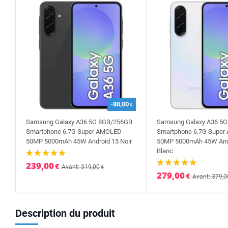
-80,00
€
Samsung Galaxy A36 5G 8GB/256GB
Samsung Galaxy A36 5
Smartphone 6.7G Super AMOLED
Smartphone 6.7G Supe
50MP 5000mAh 45W Android 15 Noir
50MP 5000mAh 45W And
Blanc
239,00
€
Avant: 319,00
€
279,00
€
Avant: 379,0
Description du produit