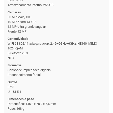
RAM: 8 GB
Armazenamento interno: 256 GB
Câmaras
50 MP Main, OIS
10 MP Zoom x3, OIS
12 MP Ultra grande angular
Frente 12 MP
Conectividade
WiFi 6E 802.11 a/b/g/n/ac/ax 2.4G+5GHz+6GHz, HE160, MIMO,
1024-QAM
Bluetooth v5.3
NFC
Biometria
Sensor de impressões digitais
Reconhecimento facial
Outros
IP68
Um UI 5.1
Dimensões e peso
Dimensões: 146,3 x 70,9 x 7,6 mm
Peso: 168 g