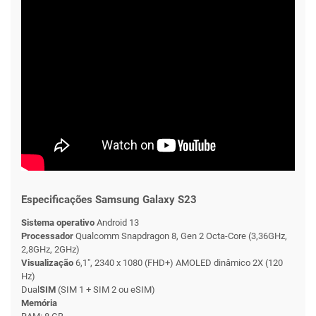
Especificações Samsung Galaxy S23
Sistema operativo
Android 13
Processador
Qualcomm Snapdragon 8, Gen 2 Octa-Core (3,36GHz,
2,8GHz, 2GHz)
Visualização
6,1", 2340 x 1080 (FHD+) AMOLED dinâmico 2X (120
Hz)
Dual
SIM
(SIM 1 + SIM 2 ou eSIM)
Memória