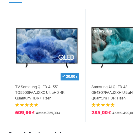
-120,00
€
TV Samsung QLED AI 55''
Samsung AI QLED 43
TQ55Q8FAAUXXC UltraHD 4K
QE43Q7FAAUXXH UltraH
Quantum HDR+ Tizen
Quantum HDR Tizen
609,00
285,00
€
€
Antes: 729,00
Antes: 499,0
€