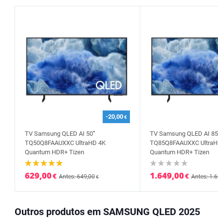
-20,00
€
TV Samsung QLED AI 50'''
TV Samsung QLED AI 85
TQ50Q8FAAUXXC UltraHD 4K
TQ85Q8FAAUXXC UltraH
Quantum HDR+ Tizen
Quantum HDR+ Tizen
629,00
1.649,00
€
€
Antes: 649,00
Antes: 1.
€
Outros produtos em SAMSUNG QLED 2025