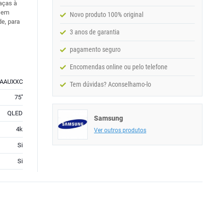
aças à
z em
Novo produto 100% original
de, para
3 anos de garantia
pagamento seguro
Encomendas online ou pelo telefone
FAAUXXC
Tem dúvidas? Aconselhamo-lo
75''
QLED
Samsung
4k
Ver outros produtos
Si
Si