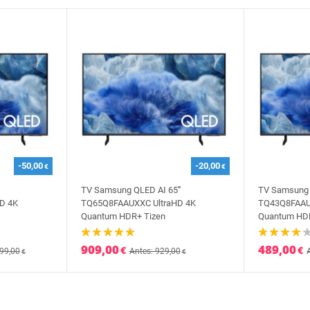
-50,00
-20,00
€
€
TV Samsung QLED AI 65'''
TV Samsung Q
D 4K
TQ65Q8FAAUXXC UltraHD 4K
TQ43Q8FAAU
Quantum HDR+ Tizen
Quantum HDR
909,00
489,00
€
€
699,00
Antes: 929,00
€
€