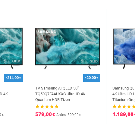
-214,00
-20,00
€
€
TV Samsung AI QLED 50'''
Samsung Q8F
D 4K
TQ50Q7FAAUXXC UltraHD 4K
4K Ultra HD
Quantum HDR Tizen
Titanium Gre
579,00
1.189,00
€
0
Antes: 599,00
€
€