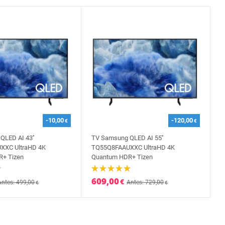
-10,00
-120,00
€
€
LED AI 43''
TV Samsung QLED AI 55''
XXC UltraHD 4K
TQ55Q8FAAUXXC UltraHD 4K
+ Tizen
Quantum HDR+ Tizen
609,00
€
Antes: 499,00
Antes: 729,00
€
€