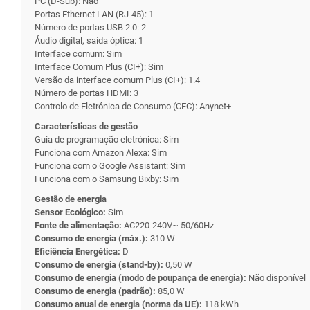
PC (D-Sub): Não
Portas Ethernet LAN (RJ-45): 1
Número de portas USB 2.0: 2
Áudio digital, saída óptica: 1
Interface comum: Sim
Interface Comum Plus (CI+): Sim
Versão da interface comum Plus (CI+): 1.4
Número de portas HDMI: 3
Controlo de Eletrónica de Consumo (CEC): Anynet+
Características de gestão
Guia de programação eletrónica: Sim
Funciona com Amazon Alexa: Sim
Funciona com o Google Assistant: Sim
Funciona com o Samsung Bixby: Sim
Gestão de energia
Sensor Ecológico:
Sim
Fonte de alimentação:
AC220-240V~ 50/60Hz
Consumo de energia (máx.):
310 W
Eficiência Energética:
D
Consumo de energia (stand-by):
0,50 W
Consumo de energia (modo de poupança de energia):
Não disponível
Consumo de energia (padrão):
85,0 W
Consumo anual de energia (norma da UE):
118 kWh