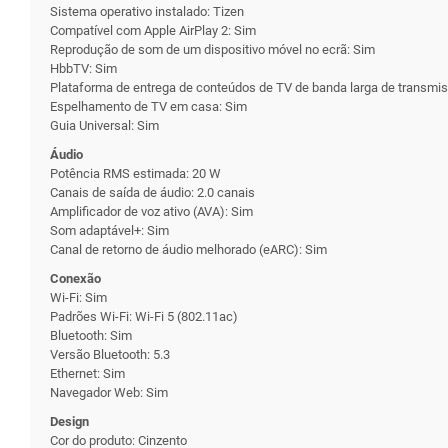
Sistema operativo instalado: Tizen
Compatível com Apple AirPlay 2: Sim
Reprodução de som de um dispositivo móvel no ecrã: Sim
HbbTV: Sim
Plataforma de entrega de conteúdos de TV de banda larga de transmiss
Espelhamento de TV em casa: Sim
Guia Universal: Sim
Áudio
Potência RMS estimada: 20 W
Canais de saída de áudio: 2.0 canais
Amplificador de voz ativo (AVA): Sim
Som adaptável+: Sim
Canal de retorno de áudio melhorado (eARC): Sim
Conexão
Wi-Fi: Sim
Padrões Wi-Fi: Wi-Fi 5 (802.11ac)
Bluetooth: Sim
Versão Bluetooth: 5.3
Ethernet: Sim
Navegador Web: Sim
Design
Cor do produto: Cinzento