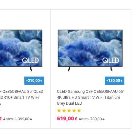
-210,00
-180,00
€
€
 QE85Q8FAAU 85'' QLED
QLED Samsung Q8F QE65Q8FAAU 65''
 HDR10+ Smart TV WiFi
4K Ultra HD Smart TV WiFi Titanium
y
Grey Dual LED
619,00
€
€
Antes: 1.399,00
Antes: 799,00
€
€