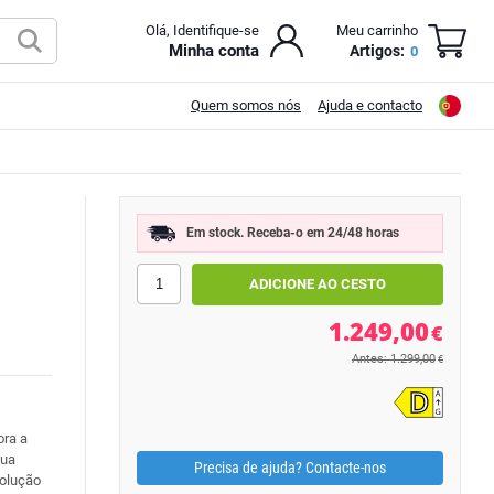
Olá, Identifique-se
Meu carrinho
Minha conta
Artigos:
0
Quem somos nós
Ajuda e contacto
Em stock. Receba-o em 24/48 horas
1.249,00
€
Antes: 1.299,00
€
ora a
sua
Precisa de ajuda? Contacte-nos
solução