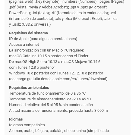
(páginas web); .key (Keynote); .numbers (Numbers); .pages (Pages);
.pdf (Vista Previa y Adobe Acrobat); .ppt y .pptx (Microsoft
PowerPoint); .txt (texto); .rtf (formato de texto enriquecido); .vcf
(información de contacto); .xls y .xlsx (Microsoft Excel); .zip; .ics
y .usdz (USDZ Universal)
Requisitos del sistema
ID de Apple (para algunas prestaciones)
Acceso a internet
La sincronización con un Mac o PC requiere:
macOS Catalina 10.15 o posterior con el Finder
De macOS High Sierra 10.13 a macOS Mojave 10.14.6
con iTunes 12.8 o posterior
Windows 10 o posterior con iTunes 12.12.10 o posterior
(descarga gratuita desde apple.com/es/itunes/download)
Requisitos ambientales
Temperatura de funciona­miento: de 0 a 35 °C
Temperatura de almacena­miento: de -20 a 45 °C
Humedad relativa: del 5 al 95 % sin condensación
Altitud máxima de funciona­miento: probado hasta 3.000 m
Idiomas
Idiomas compatibles
Alemán, árabe, búlgaro, catalán, checo, chino (simplificado,