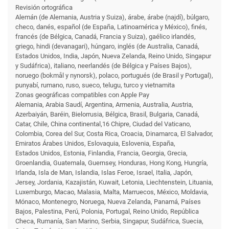
Revisión ortográfica
Alemán (de Alemania, Austria y Suiza), árabe, árabe (najdí), búlgaro,
checo, danés, español (de España, Latinoamérica y México), finés,
francés (de Bélgica, Canadá, Francia y Suiza), gaélico irlandés,
griego, hindi (devanagari), húngaro, inglés (de Australia, Canadá,
Estados Unidos, India, Japón, Nueva Zelanda, Reino Unido, Singapur
y Sudáfrica), italiano, neerlandés (de Bélgica y Países Bajos),
noruego (bokmål y nynorsk), polaco, portugués (de Brasil y Portugal),
punyabí, rumano, ruso, sueco, telugu, turco y vietnamita
Zonas geográficas compatibles con Apple Pay
Alemania, Arabia Saudí, Argentina, Armenia, Australia, Austria,
Azerbaiyán, Baréin, Bielorrusia, Bélgica, Brasil, Bulgaria, Canadá,
Catar, Chile, China continental,16 Chipre, Ciudad del Vaticano,
Colombia, Corea del Sur, Costa Rica, Croacia, Dinamarca, El Salvador,
Emiratos Árabes Unidos, Eslovaquia, Eslovenia, España,
Estados Unidos, Estonia, Finlandia, Francia, Georgia, Grecia,
Groenlandia, Guatemala, Guernsey, Honduras, Hong Kong, Hungría,
Irlanda, Isla de Man, Islandia, Islas Feroe, Israel, Italia, Japón,
Jersey, Jordania, Kazajistán, Kuwait, Letonia, Liechtenstein, Lituania,
Luxemburgo, Macao, Malasia, Malta, Marruecos, México, Moldavia,
Mónaco, Montenegro, Noruega, Nueva Zelanda, Panamá, Países
Bajos, Palestina, Perú, Polonia, Portugal, Reino Unido, República
Checa, Rumanía, San Marino, Serbia, Singapur, Sudáfrica, Suecia,