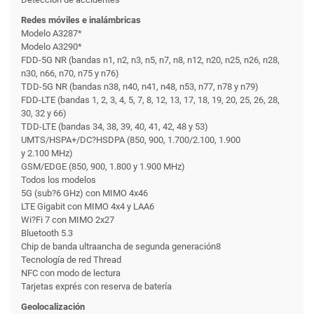
Redes móviles e inalámbricas
Modelo A3287*
Modelo A3290*
FDD-5G NR (bandas n1, n2, n3, n5, n7, n8, n12, n20, n25, n26, n28,
n30, n66, n70, n75 y n76)
TDD-5G NR (bandas n38, n40, n41, n48, n53, n77, n78 y n79)
FDD-LTE (bandas 1, 2, 3, 4, 5, 7, 8, 12, 13, 17, 18, 19, 20, 25, 26, 28,
30, 32 y 66)
TDD-LTE (bandas 34, 38, 39, 40, 41, 42, 48 y 53)
UMTS/HSPA+/DC?HSDPA (850, 900, 1.700/2.100, 1.900
y 2.100 MHz)
GSM/EDGE (850, 900, 1.800 y 1.900 MHz)
Todos los modelos
5G (sub?6 GHz) con MIMO 4x46
LTE Gigabit con MIMO 4x4 y LAA6
Wi?Fi 7 con MIMO 2x27
Bluetooth 5.3
Chip de banda ultraancha de segunda generación8
Tecnología de red Thread
NFC con modo de lectura
Tarjetas exprés con reserva de batería
Geolocalización