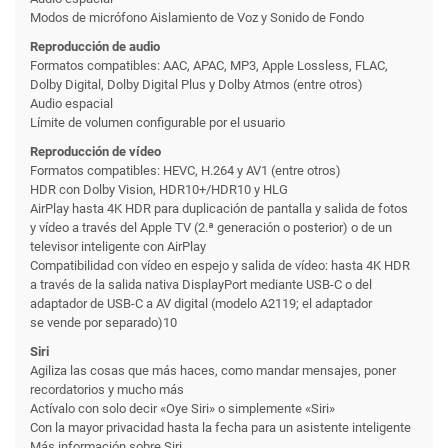
Modos de micrófono Aislamiento de Voz y Sonido de Fondo
Reproducción de audio
Formatos compatibles: AAC, APAC, MP3, Apple Lossless, FLAC,
Dolby Digital, Dolby Digital Plus y Dolby Atmos (entre otros)
Audio espacial
Límite de volumen configurable por el usuario
Reproducción de vídeo
Formatos compatibles: HEVC, H.264 y AV1 (entre otros)
HDR con Dolby Vision, HDR10+/HDR10 y HLG
AirPlay hasta 4K HDR para duplicación de pantalla y salida de fotos
y vídeo a través del Apple TV (2.ª generación o posterior) o de un
televisor inteligente con AirPlay
Compati­bilidad con vídeo en espejo y salida de vídeo: hasta 4K HDR
a través de la salida nativa DisplayPort mediante USB-C o del
adaptador de USB-C a AV digital (modelo A2119; el adaptador
se vende por separado)10
Siri
Agiliza las cosas que más haces, como mandar mensajes, poner
recordatorios y mucho más
Actívalo con solo decir «Oye Siri» o simplemente «Siri»
Con la mayor privacidad hasta la fecha para un asistente inteligente
Más información sobre Siri