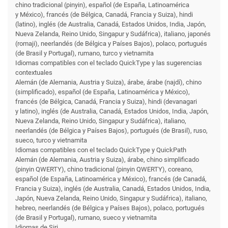
chino tradicional (pinyin), español (de España, Latinoamérica
y México), francés (de Bélgica, Canadá, Francia y Suiza), hindi
(latino), inglés (de Australia, Canadá, Estados Unidos, India, Japón,
Nueva Zelanda, Reino Unido, Singapur y Sudáfrica), italiano, japonés
(romaji), neerlandés (de Bélgica y Países Bajos), polaco, portugués
(de Brasil y Portugal), rumano, turco y vietnamita
Idiomas compatibles con el teclado QuickType y las sugerencias
contextuales
Alemán (de Alemania, Austria y Suiza), árabe, árabe (najdí), chino
(simplificado), español (de España, Latinoamérica y México),
francés (de Bélgica, Canadá, Francia y Suiza), hindi (devanagari
y latino), inglés (de Australia, Canadá, Estados Unidos, India, Japón,
Nueva Zelanda, Reino Unido, Singapur y Sudáfrica), italiano,
neerlandés (de Bélgica y Países Bajos), portugués (de Brasil), ruso,
sueco, turco y vietnamita
Idiomas compatibles con el teclado QuickType y QuickPath
Alemán (de Alemania, Austria y Suiza), árabe, chino simplificado
(pinyin QWERTY), chino tradicional (pinyin QWERTY), coreano,
español (de España, Latinoamérica y México), francés (de Canadá,
Francia y Suiza), inglés (de Australia, Canadá, Estados Unidos, India,
Japón, Nueva Zelanda, Reino Unido, Singapur y Sudáfrica), italiano,
hebreo, neerlandés (de Bélgica y Países Bajos), polaco, portugués
(de Brasil y Portugal), rumano, sueco y vietnamita
Idiomas de Siri