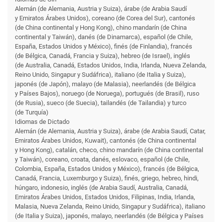
Alemán (de Alemania, Austria y Suiza), árabe (de Arabia Saudí
y Emiratos Árabes Unidos), coreano (de Corea del Sur), cantonés
(de China continental y Hong Kong), chino mandarín (de China
continental y Taiwán), danés (de Dinamarca), español (de Chile,
España, Estados Unidos y México), finés (de Finlandia), francés
(de Bélgica, Canadá, Francia y Suiza), hebreo (de Israel), inglés
(de Australia, Canadá, Estados Unidos, India, Irlanda, Nueva Zelanda,
Reino Unido, Singapur y Sudáfrica), italiano (de Italia y Suiza),
japonés (de Japón), malayo (de Malasia), neerlandés (de Bélgica
y Países Bajos), noruego (de Noruega), portugués (de Brasil), ruso
(de Rusia), sueco (de Suecia), tailandés (de Tailandia) y turco
(de Turquía)
Idiomas de Dictado
Alemán (de Alemania, Austria y Suiza), árabe (de Arabia Saudí, Catar,
Emiratos Árabes Unidos, Kuwait), cantonés (de China continental
y Hong Kong), catalán, checo, chino mandarín (de China continental
y Taiwán), coreano, croata, danés, eslovaco, español (de Chile,
Colombia, España, Estados Unidos y México), francés (de Bélgica,
Canadá, Francia, Luxemburgo y Suiza), finés, griego, hebreo, hindi,
húngaro, indonesio, inglés (de Arabia Saudí, Australia, Canadá,
Emiratos Árabes Unidos, Estados Unidos, Filipinas, India, Irlanda,
Malasia, Nueva Zelanda, Reino Unido, Singapur y Sudáfrica), italiano
(de Italia y Suiza), japonés, malayo, neerlandés (de Bélgica y Países