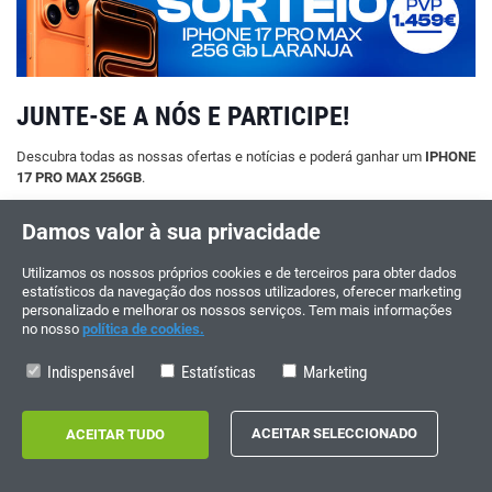
JUNTE-SE A NÓS E PARTICIPE!
Descubra todas as nossas ofertas e notícias e poderá ganhar um
IPHONE
17 PRO MAX 256GB
.
Damos valor à sua privacidade
Aceito os
Condições do sorteio,
and the processing of my data for the
Utilizamos os nossos próprios cookies e de terceiros para obter dados
purpose of receiving commercial communications.
estatísticos da navegação dos nossos utilizadores, oferecer marketing
personalizado e melhorar os nossos serviços. Tem mais informações
no nosso
política de cookies.
Controlador de dados:
NoxSmart Trade SLU.
Objectivo:
Subscrever a nossa
newsletter.
Legitimação:
Consentimento.
Destinatários:
Não são feitas
transferências, excepto para fornecedores de serviços de alojamento de servidores
Indispensável
Estatísticas
Marketing
localizados dentro da UE.
Direitos:
Pode exercer os seus direitos de acesso,
rectificação, limitação, oposição, portabilidade, ou retirada de consentimento,
enviando um e-mail para
info@electrouno.es
.
Mais informações:
Ver a nossa
Política de Privacidade
para mais informações.