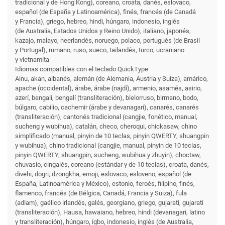
tradicional y de Hong Kong), coreano, croata, danés, eslovaco,
español (de España y Latinoamérica), finés, francés (de Canadá
y Francia), griego, hebreo, hindi, húngaro, indonesio, inglés
(de Australia, Estados Unidos y Reino Unido), italiano, japonés,
kazajo, malayo, neerlandés, noruego, polaco, portugués (de Brasil
y Portugal), rumano, ruso, sueco, tailandés, turco, ucraniano
y vietnamita
Idiomas compatibles con el teclado QuickType
Ainu, akan, albanés, alemán (de Alemania, Austria y Suiza), amárico,
apache (occidental), árabe, árabe (najdí), armenio, asamés, asirio,
azerí, bengalí, bengalí (transliteración), bielorruso, birmano, bodo,
búlgaro, cabilio, cachemir (árabe y devanagari), canarés, canarés
(transliteración), cantonés tradicional (cangjie, fonético, manual,
sucheng y wubihua), catalán, checo, cheroqui, chickasaw, chino
simplificado (manual, pinyin de 10 teclas, pinyin QWERTY, shuangpin
y wubihua), chino tradicional (cangjie, manual, pinyin de 10 teclas,
pinyin QWERTY, shuangpin, sucheng, wubihua y zhuyin), choctaw,
chuvasio, cingalés, coreano (estándar y de 10 teclas), croata, danés,
divehi, dogri, dzongkha, emoji, eslovaco, esloveno, español (de
España, Latinoamérica y México), estonio, feroés, filipino, finés,
flamenco, francés (de Bélgica, Canadá, Francia y Suiza), fula
(adlam), gaélico irlandés, galés, georgiano, griego, gujarati, gujarati
(transliteración), Hausa, hawaiano, hebreo, hindi (devanagari, latino
y transliteración), húngaro, igbo, indonesio, inglés (de Australia,