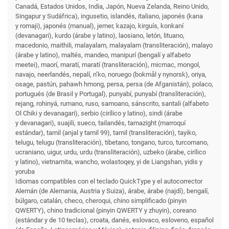
Canadá, Estados Unidos, India, Japón, Nueva Zelanda, Reino Unido,
Singapur y Sudáfrica), ingusetio, islandés, italiano, japonés (kana
y romaji), japonés (manual), jemer, kazajo, kirguís, konkaní
(devanagari), kurdo (árabe y latino), laosiano, letón, lituano,
macedonio, maithili, malayalam, malayalam (transliteración), malayo
(árabe y latino), maltés, mandeo, manipurí (bengalí y alfabeto
meetei), maorí, maratí, maratí (transliteración), micmac, mongol,
navajo, neerlandés, nepalí, n’ko, noruego (bokmål y nynorsk), oriya,
osage, pastún, pahawh hmong, persa, persa (de Afganistán), polaco,
portugués (de Brasil y Portugal), punyabí, punyabí (transliteración),
rejang, rohinyá, rumano, ruso, samoano, sánscrito, santali (alfabeto
Ol Chiki y devanagari), serbio (cirílico y latino), sindi (árabe
y devanagari), suajili, sueco, tailandés, tamazight (marroquí
estándar), tamil (anjal y tamil 99), tamil (transliteración), tayiko,
telugu, telugu (transliteración), tibetano, tongano, turco, turcomano,
ucraniano, uigur, urdu, urdu (transliteración), uzbeko (árabe, cirílico
y latino), vietnamita, wancho, wolastoqey, yi de Liangshan, yidis y
yoruba
Idiomas compatibles con el teclado QuickType y el autocorrector
Alemán (de Alemania, Austria y Suiza), árabe, árabe (najdí), bengalí,
búlgaro, catalán, checo, cheroqui, chino simplificado (pinyin
QWERTY), chino tradicional (pinyin QWERTY y zhuyin), coreano
(estándar y de 10 teclas), croata, danés, eslovaco, esloveno, español