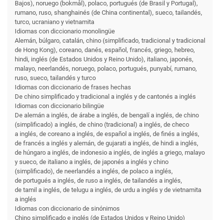
Bajos), noruego (bokmål), polaco, portugués (de Brasil y Portugal),
rumano, ruso, shanghainés (de China continental), sueco, tailandés,
turco, ucraniano y vietnamita
Idiomas con diccionario monolingüe
Alemán, búlgaro, catalán, chino (simplificado, tradicional y tradicional
de Hong Kong), coreano, danés, español, francés, griego, hebreo,
hindi, inglés (de Estados Unidos y Reino Unido), italiano, japonés,
malayo, neerlandés, noruego, polaco, portugués, punyabí, rumano,
ruso, sueco, tailandés y turco
Idiomas con diccionario de frases hechas
De chino simplificado y tradicional a inglés y de cantonés a inglés
Idiomas con diccionario bilingüe
De alemán a inglés, de árabe a inglés, de bengalí a inglés, de chino
(simplificado) a inglés, de chino (tradicional) a inglés, de checo
a inglés, de coreano a inglés, de español a inglés, de finés a inglés,
de francés a inglés y alemán, de gujarati a inglés, de hindi a inglés,
de húngaro a inglés, de indonesio a inglés, de inglés a griego, malayo
y sueco, de italiano a inglés, de japonés a inglés y chino
(simplificado), de neerlandés a inglés, de polaco a inglés,
de portugués a inglés, de ruso a inglés, de tailandés a inglés,
de tamil a inglés, de telugu a inglés, de urdu a inglés y de vietnamita
a inglés
Idiomas con diccionario de sinónimos
Chino simplificado e inglés (de Estados Unidos y Reino Unido)