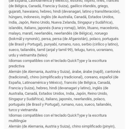
(de España, Latinoamérica y México), estonio, filipino, finés, francés
(de Bélgica, Canadá, Francia y Suiza), gaélico irlandés, griego,
gujarati, hawaiano, hebreo, hindi (devanagari, latino y transliteración),
húngaro, indonesio, inglés (de Australia, Canadá, Estados Unidos,
India, Japón, Reino Unido, Nueva Zelanda, Singapur y Sudáfrica),
islandés, italiano, japonés (kana y romaji), letón, lituano, macedonio,
malayo, maratí, neerlandés, neerlandés (de Bélgica), noruego
(bokmål y nynorsk), persa, persa (de Afganistán), polaco, portugués
(de Brasil y Portugal), punyabí, rumano, ruso, serbio (cirílico y latino),
sueco, tailandés, tamil (anjal y tamil 99), telugu, turco, ucraniano,
urdu y vietnamita (telex)
Idiomas compatibles con el teclado QuickType y la escritura
predictiva
Alemán (de Alemania, Austria y Suiza), árabe, árabe (najdí), cantonés
(tradicional), chino (simplificado y tradicional), coreano, español (de
España, Latinoamérica y México), francés (de Bélgica, Canadá,
Francia y Suiza), hebreo, hindi (devanagari y latino), inglés (de
Australia, Canadá, Estados Unidos, India, Japón, Reino Unido,
Singapur y Sudáfrica), italiano, japonés, neerlandés, polaco,
portugués (de Brasil y Portugal), rumano, ruso, sueco, tailandés,
turco y vietnamita
Idiomas compatibles con el teclado QuickType y la escritura
multilingüe
Alemán (de Alemania, Austria y Suiza), chino simplificado (pinyin),