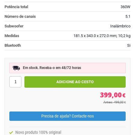
Potência total
360W
Número de canais
5.1
Subwoofer
Inalámbrico
Medidas
181.5 x 343.0 x 272.0 mm; 10,2 kg
Bluetooth
Si
Em stock. Receba-o em 48/72 horas
399,00
€
Antes: 499,00
€
Precisa de ajuda? Contacte-nos
Novo produto 100% original