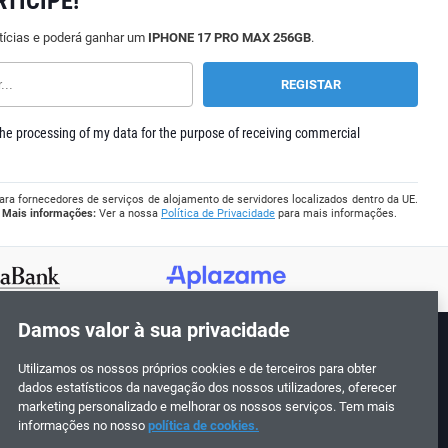
RTICIPE!
tícias e poderá ganhar um
IPHONE 17 PRO MAX 256GB
.
he processing of my data for the purpose of receiving commercial
ara fornecedores de serviços de alojamento de servidores localizados dentro da UE.
.
Mais informações:
Ver a nossa
Política de Privacidade
para mais informações.
Damos valor à sua privacidade
Utilizamos os nossos próprios cookies e de terceiros para obter
Siga-nos!
dados estatísticos da navegação dos nossos utilizadores, oferecer
marketing personalizado e melhorar os nossos serviços. Tem mais
informações no nosso
política de cookies.