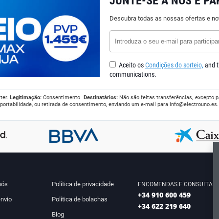
JUNTE-SE A NÓS E PA
Descubra todas as nossas ofertas e no
Aceito os
Condições do sorteio,
and t
communications.
ter.
Legitimação:
Consentimento.
Destinatários:
Não são feitas transferências, excepto p
, portabilidade, ou retirada de consentimento, enviando um e-mail para
info@electrouno.es
nós
Política de privacidade
ENCOMENDAS E CONSULTAS
+34 910 600 459
nvio
Política de bolachas
+34 622 219 640
Blog