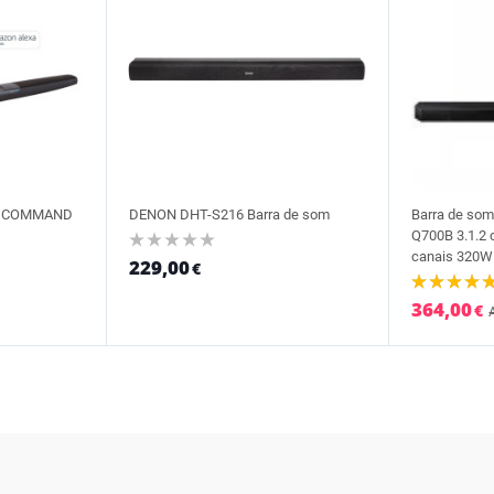
io COMMAND
DENON DHT-S216 Barra de som
Barra de so
Q700B 3.1.2 
canais 320W
229,00
€
364,00
€