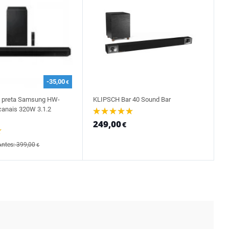
-35,00
€
m preta Samsung HW-
KLIPSCH Bar 40 Sound Bar
canais 320W 3.1.2
249,00
€
Antes: 399,00
€