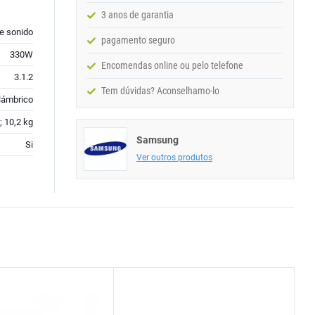
3 anos de garantia
de sonido
pagamento seguro
330W
Encomendas online ou pelo telefone
3.1.2
Tem dúvidas? Aconselhamo-lo
lámbrico
; 10,2 kg
Samsung
Si
Ver outros produtos