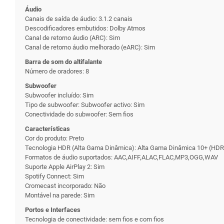
Áudio
Canais de saída de áudio: 3.1.2 canais
Descodificadores embutidos: Dolby Atmos
Canal de retorno áudio (ARC): Sim
Canal de retorno áudio melhorado (eARC): Sim
Barra de som do altifalante
Número de oradores: 8
Subwoofer
Subwoofer incluído: Sim
Tipo de subwoofer: Subwoofer activo: Sim
Conectividade do subwoofer: Sem fios
Características
Cor do produto: Preto
Tecnologia HDR (Alta Gama Dinâmica): Alta Gama Dinâmica 10+ (HDR
Formatos de áudio suportados: AAC,AIFF,ALAC,FLAC,MP3,OGG,WAV
Suporte Apple AirPlay 2: Sim
Spotify Connect: Sim
Cromecast incorporado: Não
Montável na parede: Sim
Portos e Interfaces
Tecnologia de conectividade: sem fios e com fios