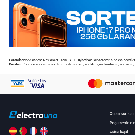
Controlador de dados:
NoxSmart Trade SLU.
Objectivo:
Subscrever a nossa newslet
Direitos:
Pode exercer os seus direitos de acesso, rectificação, limitação, oposição
Quem somos 
Pagamento e e
Aviso legal