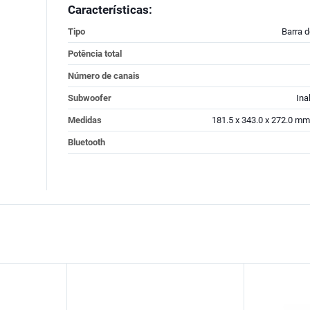
Características:
Tipo
Barra 
Potência total
Número de canais
Subwoofer
Ina
Medidas
181.5 x 343.0 x 272.0 mm
Bluetooth