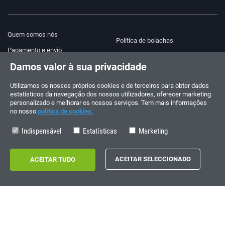
Quem somos nós
Política de bolachas
Pagamento e envio
Blog
Damos valor à sua privacidade
Aviso legal
Ajuda e contacto
Termos e Condições
Utilizamos os nossos próprios cookies e de terceiros para obter dados
estatísticos da navegação dos nossos utilizadores, oferecer marketing
Política de privacidade
personalizado e melhorar os nossos serviços. Tem mais informações
no nosso
política de cookies.
Siga-nos!
ENCOMENDAS E CONSULTAS
+34 910 600 459
Indispensável
Estatísticas
Marketing
+34 622 219 640
HORÁRIO DE VERÃO
Segunda a sexta-feira: 10:00 - 14:00
Copyright © 2026 - electrouno.es, propiedad de NoxSmart Trade, SLU - CIF:
B88595210. Registro mercantil: Tomo: 40133, Folio: 172, Sección: 8, Hoja
Registral: 713198