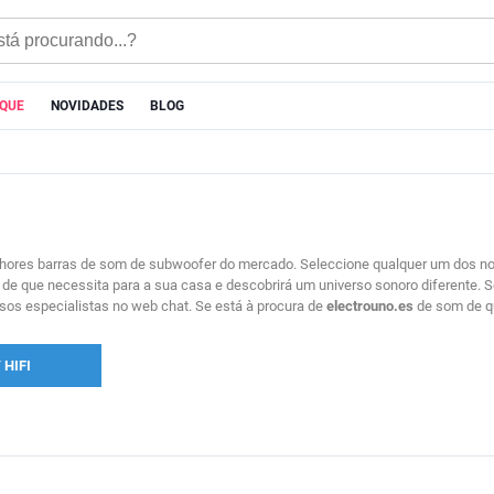
AQUE
NOVIDADES
BLOG
ores barras de som de subwoofer do mercado. Seleccione qualquer um dos nos
e que necessita para a sua casa e descobrirá um universo sonoro diferente. S
os especialistas no web chat. Se está à procura de
electrouno.es
de som de q
 HIFI