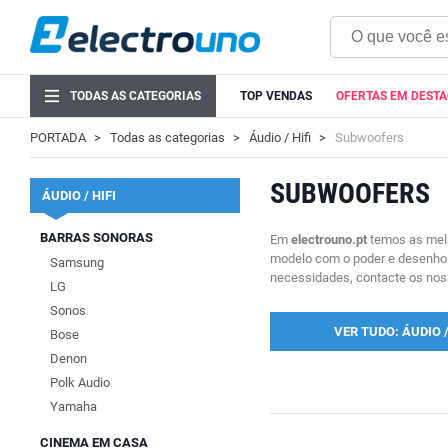
TODAS AS CATEGORIAS
TOP VENDAS
OFERTAS EM DEST
PORTADA
Todas as categorias
Áudio / Hifi
Subwoofers
SUBWOOFERS
ÁUDIO / HIFI
BARRAS SONORAS
Em
electrouno.pt
temos as melh
modelo com o poder e desenho d
Samsung
necessidades, contacte os noss
LG
Sonos
VER TUDO: ÁUDIO /
Bose
Denon
Polk Audio
Yamaha
CINEMA EM CASA