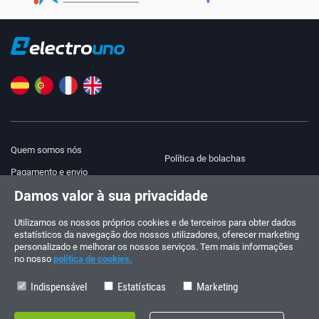
Quem somos nós
Política de bolachas
Pagamento e envio
Blog
Damos valor à sua privacidade
Aviso legal
Ajuda e contacto
Termos e Condições
Utilizamos os nossos próprios cookies e de terceiros para obter dados
estatísticos da navegação dos nossos utilizadores, oferecer marketing
Política de privacidade
personalizado e melhorar os nossos serviços. Tem mais informações
no nosso
política de cookies.
Siga-nos!
ENCOMENDAS E CONSULTAS
+34 910 600 459
Indispensável
Estatísticas
Marketing
+34 622 219 640