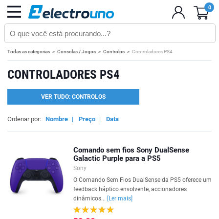
0
Todas as categorias
Consolas / Jogos
Controlos
Controladores PS4
CONTROLADORES PS4
VER TUDO: CONTROLOS
Ordenar por:
Nombre
|
Preço
|
Data
Comando sem fios Sony DualSense
Galactic Purple para a PS5
Sony
O Comando Sem Fios DualSense da PS5 oferece um
feedback háptico envolvente, accionadores
dinâmicos...
[Ler mais]