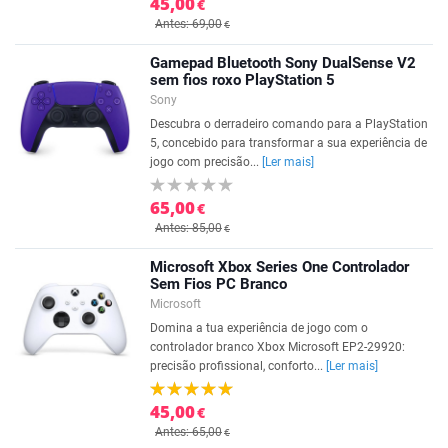
45,00
€
Antes: 69,00
€
Gamepad Bluetooth Sony DualSense V2
sem fios roxo PlayStation 5
Sony
Descubra o derradeiro comando para a PlayStation
5, concebido para transformar a sua experiência de
jogo com precisão...
[Ler mais]
65,00
€
Antes: 85,00
€
Microsoft Xbox Series One Controlador
Sem Fios PC Branco
Microsoft
Domina a tua experiência de jogo com o
controlador branco Xbox Microsoft EP2-29920:
precisão profissional, conforto...
[Ler mais]
45,00
€
Antes: 65,00
€