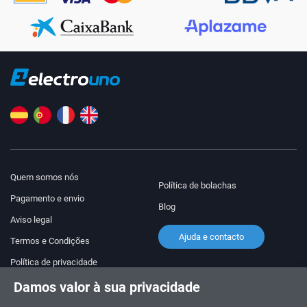
Quem somos nós
Política de bolachas
Pagamento e envio
Blog
Aviso legal
Ajuda e contacto
Termos e Condições
Política de privacidade
Damos valor à sua privacidade
Siga-nos!
ENCOMENDAS E CONSULTAS
+34 910 600 459