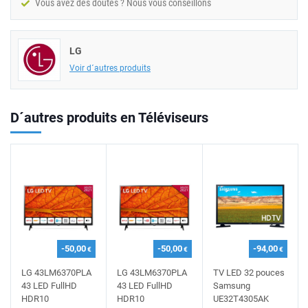
Vous avez des doutes ? Nous vous conseillons
LG
Voir d´autres produits
D´autres produits en Téléviseurs
-50,00
-50,00
-94,00
€
€
€
LG 43LM6370PLA
LG 43LM6370PLA
TV LED 32 pouces
43 LED FullHD
43 LED FullHD
Samsung
HDR10
HDR10
UE32T4305AK