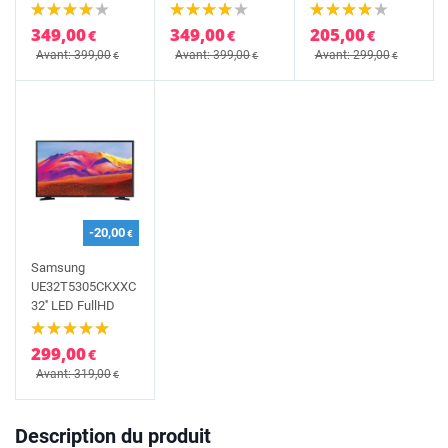
349,00
349,00
205,00
€
€
€
Avant: 399,00
Avant: 399,00
Avant: 299,00
€
€
€
-20,00
€
Samsung
UE32T5305CKXXC
32'' LED FullHD
299,00
€
Avant: 319,00
€
Description du produit