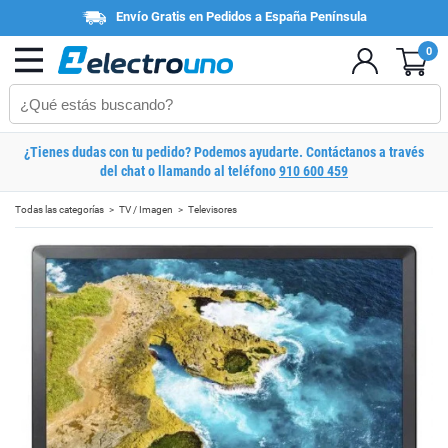
Envío Gratis en Pedidos a España Península
0
¿Tienes dudas con tu pedido? Podemos ayudarte. Contáctanos a través
del chat o llamando al teléfono
910 600 459
Todas las categorías
TV / Imagen
Televisores