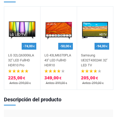
-74,00
-50,00
-94,00
€
€
€
LG 32LQ63006LA
LG 43LM6370PLA
Samsung
32'' LED FullHD
43'' LED FullHD
UE32T4302AK 32''
HDR10 Pro
HDR10
LED TV
225,00
349,00
205,00
€
€
€
Antes: 299,00
Antes: 399,00
Antes: 299,00
€
€
€
Descripción del producto